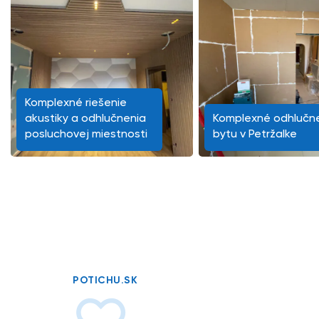
Komplexné riešenie
akustiky a odhlučnenia
Komplexné odhlučn
posluchovej miestnosti
bytu v Petržalke
POTICHU.SK