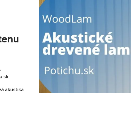
tenu
,
u.sk.
vá akustika.