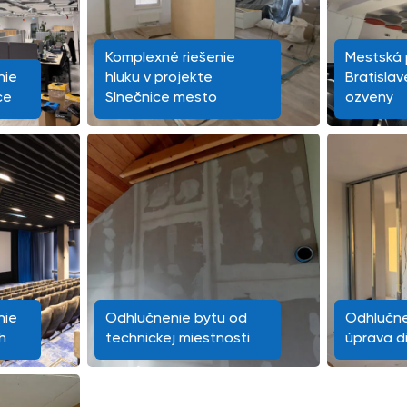
Komplexné riešenie
Mestská p
nie
hluku v projekte
Bratislav
ce
Slnečnice mesto
ozveny
nie
Odhlučnenie bytu od
Odhlučne
h
technickej miestnosti
úprava d