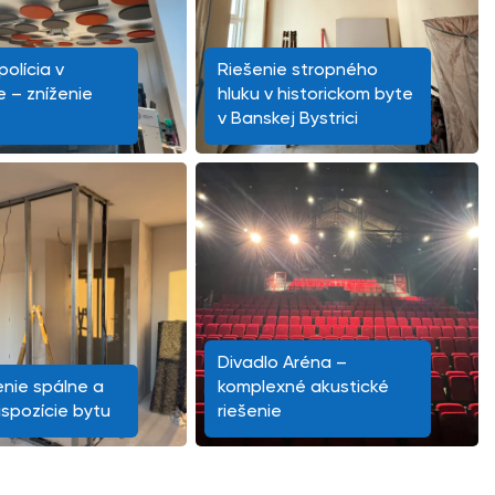
olícia v
Riešenie stropného
e – zníženie
hluku v historickom byte
v Banskej Bystrici
Divadlo Aréna –
nie spálne a
komplexné akustické
ispozície bytu
riešenie