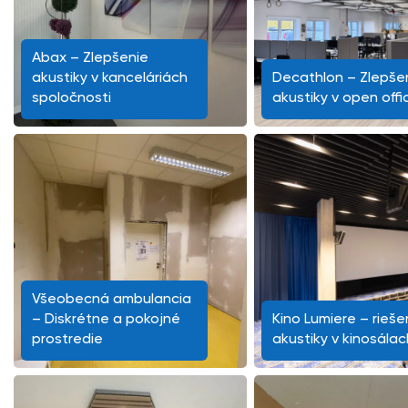
Abax – Zlepšenie
akustiky v kanceláriách
Decathlon – Zlepše
spoločnosti
akustiky v open offi
Všeobecná ambulancia
– Diskrétne a pokojné
Kino Lumiere – rieše
prostredie
akustiky v kinosálac