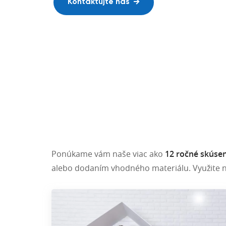
Realizácie po celom Slovensku,
Kontaktujte nás
Skvelá kročajová izolácia
Rakúsku aj v Českej republike.
Náš showroom
Naše realizácie
Ponúkame vám naše viac ako
12 ročné skúsen
alebo dodaním vhodného materiálu. Využite 