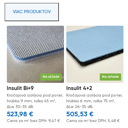
VIAC PRODUKTOV
Na sklade
Na sklade
Insulit Bi+9
Insulit 4+2
Kročajová izolácia pod poter,
Kročajová izolácia pod poter,
hrúbka 9 mm, rolka 45 m²,
hrúbka 6 mm, rolka 75 m²,
ΔLw 30-35 dB.
ΔLw 26-35 dB.
523,98
€
505,53
€
Cena za m² bez DPH:
9,47
€
Cena za m² bez DPH:
5,48
€