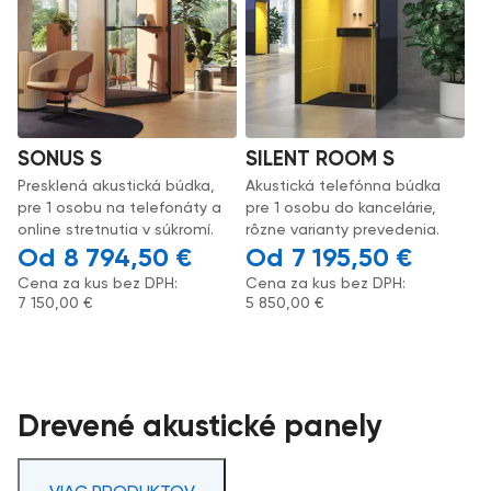
SONUS S
SILENT ROOM S
Presklená akustická búdka,
Akustická telefónna búdka
pre 1 osobu na telefonáty a
pre 1 osobu do kancelárie,
online stretnutia v súkromí.
rôzne varianty prevedenia.
8 794,50
€
7 195,50
€
Cena za kus bez DPH:
Cena za kus bez DPH:
7 150,00
€
5 850,00
€
Drevené akustické panely