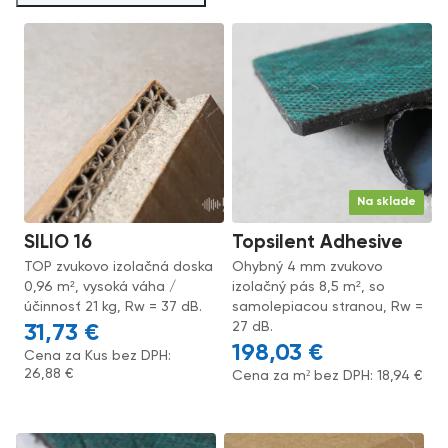
Na sklade
SILIO 16
Topsilent Adhesive
TOP zvukovo izolačná doska
Ohybný 4 mm zvukovo
0,96 m², vysoká váha /
izolačný pás 8,5 m², so
účinnosť 21 kg, Rw = 37 dB.
samolepiacou stranou, Rw =
27 dB.
31,73
€
198,03
€
Cena za Kus bez DPH:
26,88
€
Cena za m² bez DPH:
18,94
€