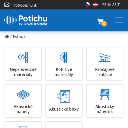
PRIHLÁSIŤ
info@potichu.sk
0
/
Eshop
Nepriezvučné
Pohltivé
Kročajové
materiály
materiály
izolácie
Akustické
Akustický
Akustické boxy
panely
nábytok