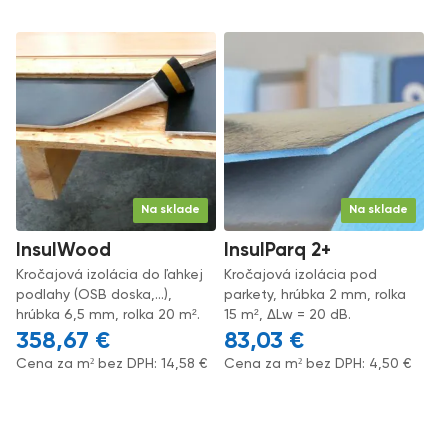
Na sklade
Na sklade
InsulWood
InsulParq 2+
Kročajová izolácia do ľahkej
Kročajová izolácia pod
podlahy (OSB doska,...),
parkety, hrúbka 2 mm, rolka
hrúbka 6,5 mm, rolka 20 m².
15 m², ΔLw = 20 dB.
358,67
€
83,03
€
Cena za m² bez DPH:
14,58
€
Cena za m² bez DPH:
4,50
€