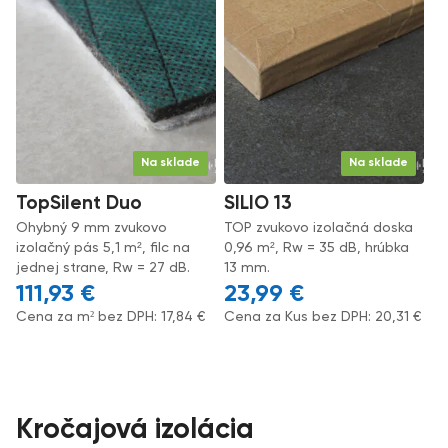
Na sklade
Na sklade
TopSilent Duo
SILIO 13
Ohybný 9 mm zvukovo
TOP zvukovo izolačná doska
izolačný pás 5,1 m², filc na
0,96 m², Rw = 35 dB, hrúbka
jednej strane, Rw = 27 dB.
13 mm.
111,93
€
23,99
€
Cena za m² bez DPH:
17,84
€
Cena za Kus bez DPH:
20,31
€
Kročajová izolácia