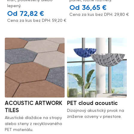
kruh, podvesený alebo
panel, rôzne rozmery.
lepený.
36,65
€
72,82
€
Cena za kus bez DPH:
29,80
€
Cena za kus bez DPH:
59,20
€
ACOUSTIC ARTWORK
PET cloud acoustic
TILES
Dizajnový akustický prvok na
zníženie ozveny v priestore.
Akustické dlaždice na stropy
alebo steny z recyklovaného
PET materiálu.