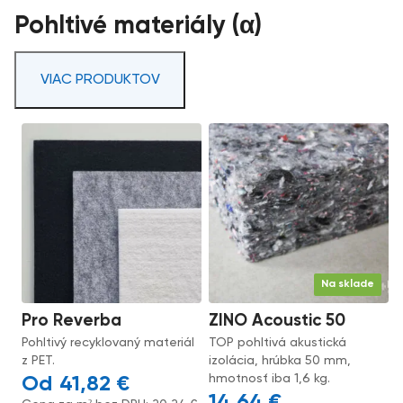
Pohltivé materiály (α)
VIAC PRODUKTOV
Na sklade
Pro Reverba
ZINO Acoustic 50
Pohltivý recyklovaný materiál
TOP pohltivá akustická
z PET.
izolácia, hrúbka 50 mm,
hmotnosť iba 1,6 kg.
41,82
€
14,64
€