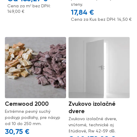
steny.
Cena za m² bez DPH:
17,84
€
149,00
€
Cena za Kus bez DPH:
14,50
€
Cemwood 2000
Zvukovo izolačné
dvere
Extrémne pevný suchý
podsyp podlahy, pre násyp
Zvukovo izolačné dvere,
od 10 do 250 mm.
vnútorné, technické aj
30,75
€
štúdiové, Rw 42-59 dB.