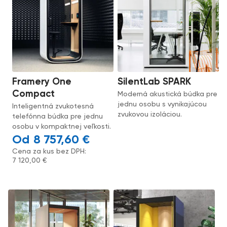
Framery One
SilentLab SPARK
Compact
Moderná akustická búdka pre
jednu osobu s vynikajúcou
Inteligentná zvukotesná
zvukovou izoláciou.
telefónna búdka pre jednu
osobu v kompaktnej veľkosti.
8 757,60
€
Cena za kus bez DPH:
7 120,00
€