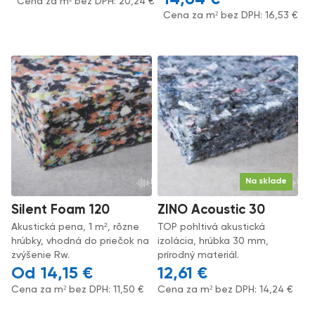
Cena za m² bez DPH:
20,24
€
Cena za m² bez DPH:
16,53
€
Na sklade
Silent Foam 120
ZINO Acoustic 30
Akustická pena, 1 m², rôzne
TOP pohltivá akustická
hrúbky, vhodná do priečok na
izolácia, hrúbka 30 mm,
zvýšenie Rw.
prírodný materiál.
14,15
€
12,61
€
Cena za m² bez DPH:
11,50
€
Cena za m² bez DPH:
14,24
€