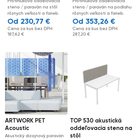
Protihluková oddeľovacia
Protihluková oddeľovacia
stena / paraván na stôl
stena / paraván na podlahu
rôznych veľkostí a farieb.
rôznych veľkostí a farieb.
230,77
€
353,26
€
Cena za kus bez DPH:
Cena za kus bez DPH:
187,62
€
287,20
€
ARTWORK PET
TOP 530 akustická
Acoustic
oddeľovacia stena na
stôl
Akustický dizajnový paraván