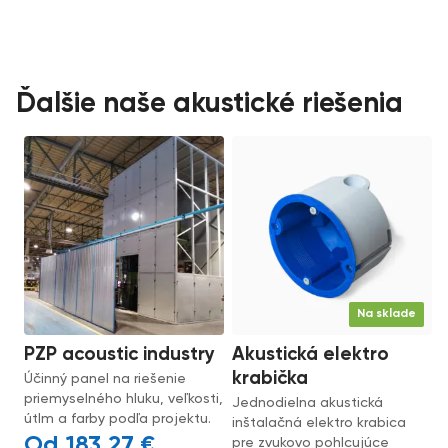
Ďalšie naše akustické riešenia
Na sklade
PZP acoustic industry
Akustická elektro
krabička
Účinný panel na riešenie
priemyselného hluku, veľkosti,
Jednodielna akustická
útlm a farby podľa projektu.
inštalačná elektro krabica
183,27
€
pre zvukovo pohlcujúce