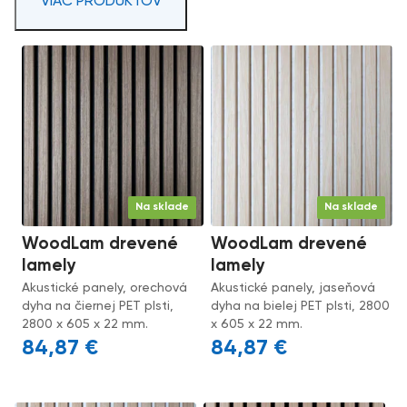
VIAC PRODUKTOV
Na sklade
Na sklade
WoodLam drevené
WoodLam drevené
lamely
lamely
Akustické panely, orechová
Akustické panely, jaseňová
dyha na čiernej PET plsti,
dyha na bielej PET plsti, 2800
2800 x 605 x 22 mm.
x 605 x 22 mm.
84,87
€
84,87
€