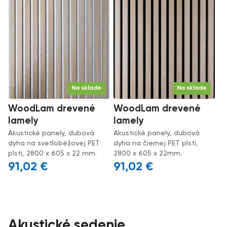
Na sklade
Na sklade
WoodLam drevené
WoodLam drevené
lamely
lamely
Akustické panely, dubová
Akustické panely, dubová
dyha na svetlobéžovej PET
dyha na čiernej PET plsti,
plsti, 2800 x 605 x 22 mm.
2800 x 605 x 22mm.
91,02
€
91,02
€
Akustické sedenie