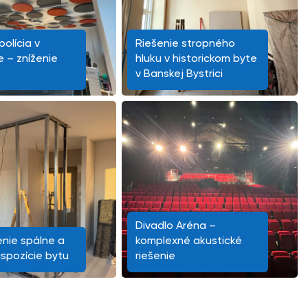
olícia v
Riešenie stropného
e – zníženie
hluku v historickom byte
v Banskej Bystrici
Divadlo Aréna –
nie spálne a
komplexné akustické
ispozície bytu
riešenie