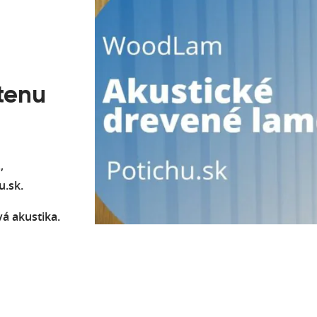
tenu
,
u.sk.
vá akustika.