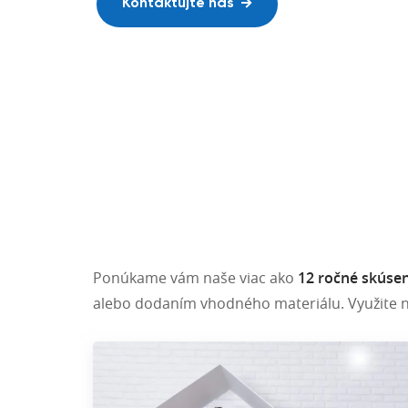
Realizácie po celom Slovensku,
Kontaktujte nás
Skvelá kročajová izolácia
Rakúsku aj v Českej republike.
Náš showroom
Naše realizácie
Ponúkame vám naše viac ako
12 ročné skúsen
alebo dodaním vhodného materiálu. Využite 