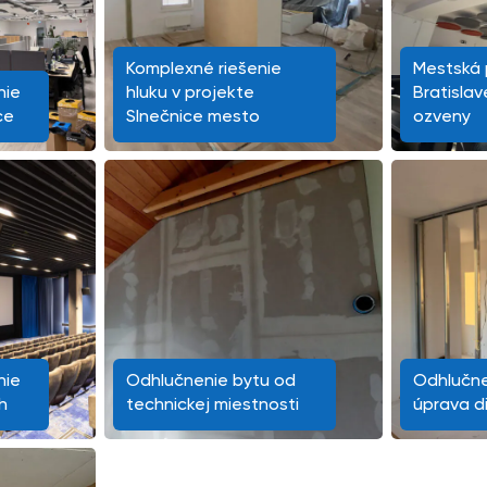
Komplexné riešenie
Mestská p
nie
hluku v projekte
Bratislav
ce
Slnečnice mesto
ozveny
nie
Odhlučnenie bytu od
Odhlučne
h
technickej miestnosti
úprava d