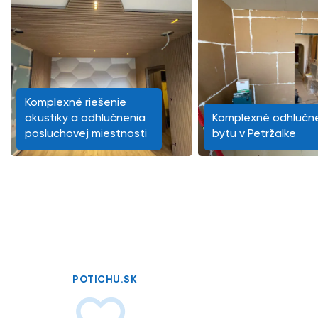
Komplexné riešenie
akustiky a odhlučnenia
Komplexné odhlučn
posluchovej miestnosti
bytu v Petržalke
POTICHU.SK