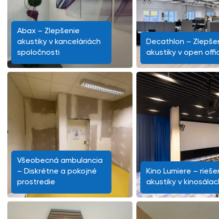
Abax – Zlepšenie
akustiky v kanceláriách
Decathlon – Zlepše
spoločnosti
akustiky v open offi
Všeobecná ambulancia
– Diskrétne a pokojné
Kino Lumiere – rieše
prostredie
akustiky v kinosálac