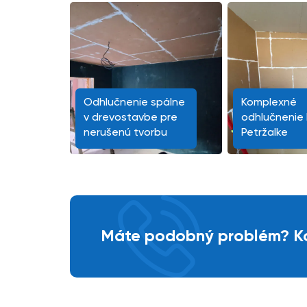
Odhlučnenie spálne
Komplexné
v drevostavbe pre
odhlučnenie 
nerušenú tvorbu
Petržalke
Máte podobný problém? Ko