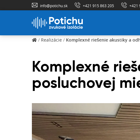
info@potichu.sk
+421 915 863 205
+421 
/
Realizácie
/
Komplexné riešenie akustiky a od
Komplexné rieš
posluchovej mi