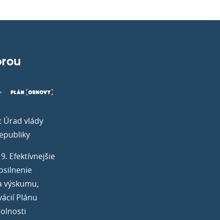
orou
: Úrad vlády
epubliky
. Efektívnejšie
osilnenie
a výskumu,
vácií Plánu
olnosti