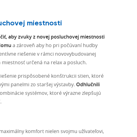
uchovej miestnosti
čiť, aby zvuky z novej posluchovej miestnosti
 domu
a zároveň aby ho pri počúvaní hudby
eventívne riešenie v rámci novovybudovanej
 miestnosť určená na relax a posluch.
iešenie prispôsobené konštrukcii stien, ktoré
vými panelmi zo staršej výstavby.
Odhlučnili
mbinácie systémov, ktoré výrazne zlepšujú
.
maximálny komfort nielen svojmu užívateľovi,