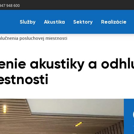
947 948 600
Služby
Akustika
Sektory
Realizácie
hlučnenia posluchovej miestnosti
enie akustiky a odh
estnosti