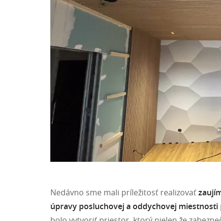
Nedávno sme mali príležitosť realizovať
zaují
úpravy posluchovej a oddychovej miestnosti
bolo vytvoriť priestor, ktorý nielen že zabezp