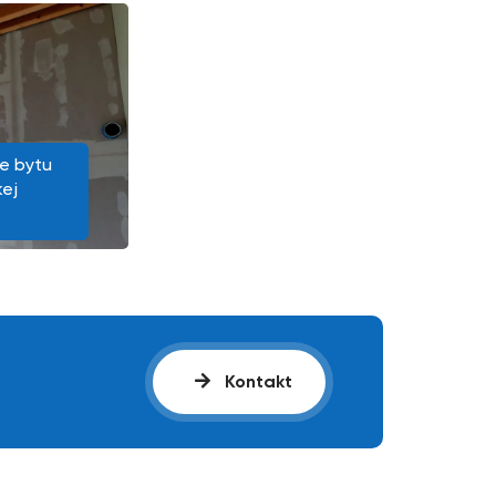
e bytu
kej
Kontakt