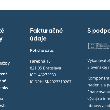
té
Fakturačné
S podp
y
údaje
Potichu s.r.o.
Vykonávateľ
Farebná 15
lužby
Slovenskej r
821 05 Bratislava
ecné
IČO: 46272933
Komponent 9
dné
IČ DPH: SK2023310267
riadenie a p
enky
financovani
na
vývoja a ino
ých
obnovy a od