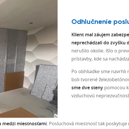
Odhlučnenie posl
Klient mal záujem zabezpe
neprechádzali do zvyšku
nerušilo okolie. Išlo o pr
prístavby, kde sa nachádza
Po obhliadke sme navrhli r
boli tvorené železobetóno
sme dve steny
pomocou ko
vzduchovú nepriezvučnosť
u medzi miestnosťami
. Posluchová miestnosť tak poskytuje 