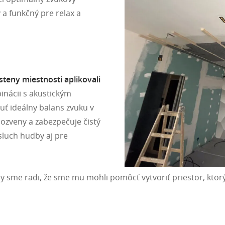
 a funkčný pre relax a
steny miestnosti aplikovali
inácii s akustickým
ť ideálny balans zvuku v
ozveny a zabezpečuje čistý
osluch hudby aj pre
my sme radi, že sme mu mohli pomôcť vytvoriť priestor, ktorý