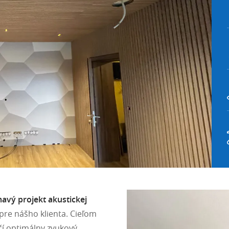
mavý projekt akustickej
pre nášho klienta. Cieľom
ečí optimálny zvukový