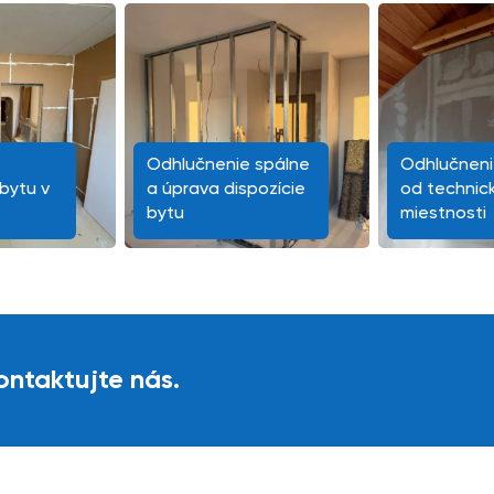
Odhlučnenie spálne
Odhlučneni
bytu v
a úprava dispozície
od technic
bytu
miestnosti
ntaktujte nás.