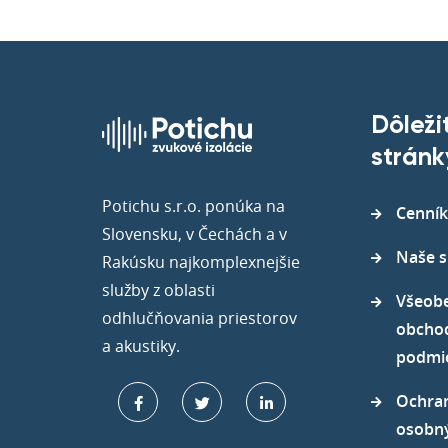
Dôleži
stránk
Potichu s.r.o. ponúka na
Cenník
Slovensku, v Čechách a v
Naše s
Rakúsku najkomplexnejšie
služby z oblasti
Všeob
odhlučňovania priestorov
obcho
a akustiky.
podmi
Ochra
osobn