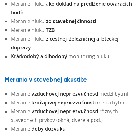
Meranie hluku a
ko doklad na predlženie otváracích
hodín
Meranie hluku
zo stavebnej činnosti
Meranie hluku
TZB
Meranie hluku
z cestnej, železničnej a leteckej
dopravy
Krátkodobý a dlhodobý
monitoring hluku
Merania v stavebnej akustike
Meranie
vzduchovej nepriezvučnosti
medzi bytmi
Meranie
kročajovej nepriezvučnosti
medzi bytmi
Meranie
vzduchovej nepriezvučnosti
rôznych
stavebných prvkov (okná, dvere a pod.)
Meranie
doby dozvuku