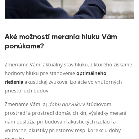
Aké možnosti merania hluku Vám
ponúkame?
Zmeriame Vám aktuálny stav hluku, z ktorého získame
hodnoty hluku pre stanovenie
optimálneho
riešenia
akustickej zvukovej izolácie vo vnútorných
priestoroch budov.
Zmeriame Vám aj
dobu dozvuku
v štúdiovom
prostredí a prostredí domácich kín, výsledky meraní
nám poslúžia pri budovaní akustických izolácií a
vnútornej akustiky priestorov resp. korekciu doby
dozvuku.