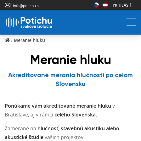
PRIHLÁSIŤ
info@potichu.sk
/
Meranie hluku
Meranie hluku
Akreditované merania hlučnosti po celom
Slovensku
Ponúkame vám akreditované meranie hluku
v
Bratislave, aj v rámci
celého Slovenska.
Zamerané na
hlučnosť, stavebnú akustiku alebo
akustické štúdie
vašich projektov.