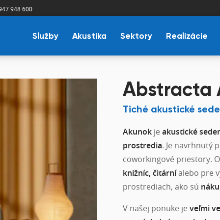
947 948 600
Služby
Akustika
Sektory
Realizácie
Abstracta
Tiché akustické sede
Akunok
je
akustické seden
prostredia
. Je navrhnutý 
coworkingové priestory. O
knižníc, čitární
alebo pre v
prostrediach, ako sú
náku
V našej ponuke je
veľmi v