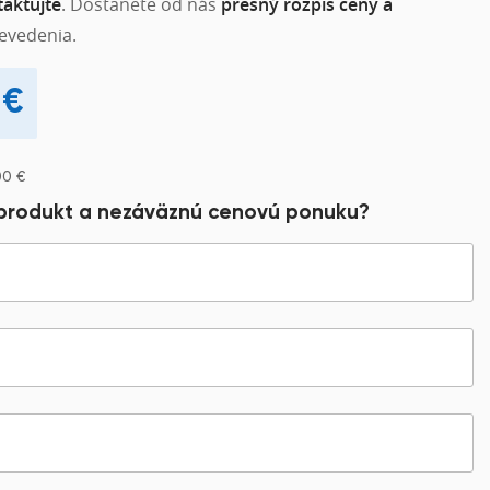
aktujte
. Dostanete od nás
presný rozpis ceny a
evedenia.
9
€
00
€
 produkt a nezáväznú cenovú ponuku?