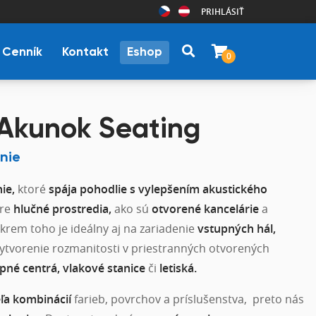
PRIHLÁSIŤ
Cenník
Kontakt
Eshop
0
 Akunok Seating
nie
ie,
ktoré
spája pohodlie s vylepšením akustického
pre
hlučné prostredia,
ako sú
otvorené kancelárie
a
krem toho je ideálny aj na zariadenie
vstupných hál,
ytvorenie rozmanitosti v priestranných otvorených
pné centrá, vlakové stanice
či
letiská.
eľa kombinácií
farieb, povrchov a príslušenstva, preto nás