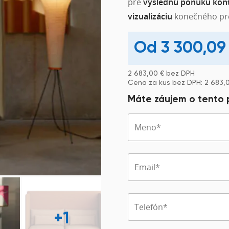
pre
výslednú ponuku kont
vizualizáciu
konečného pr
3 300,0
2 683,00
€
bez DPH
Cena za kus bez DPH:
2 683,
Máte záujem o tento
+1