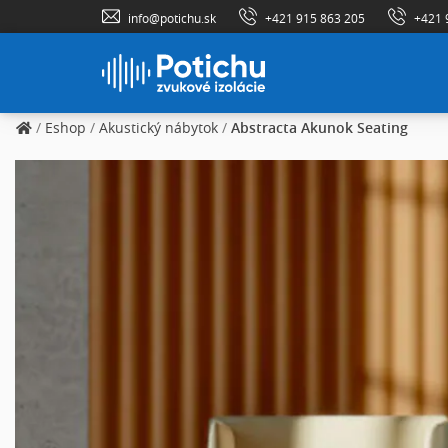
info@potichu.sk
+421 915 863 205
+421 
/
Eshop
/
Akustický nábytok
/
Abstracta Akunok Seating