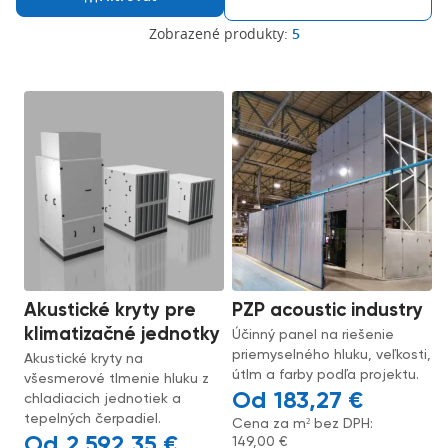
Zobrazené produkty:
5
Akustické kryty pre
PZP acoustic industry
klimatizačné jednotky
Účinný panel na riešenie
priemyselného hluku, veľkosti,
Akustické kryty na
útlm a farby podľa projektu.
všesmerové tlmenie hluku z
183,27
€
chladiacich jednotiek a
tepelných čerpadiel.
Cena za m² bez DPH:
2 592,35
€
149,00
€