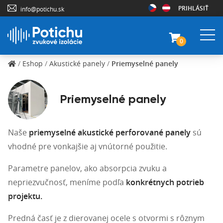
PRIHLÁSIŤ
info@potichu.sk
0
/
Eshop
/
Akustické panely
/
Priemyselné panely
Priemyselné panely
Naše
priemyselné akustické
perforované panely
sú
vhodné pre vonkajšie aj vnútorné použitie.
Parametre panelov, ako absorpcia zvuku a
nepriezvučnosť, meníme podľa
konkrétnych potrieb
projektu.
Predná časť je z dierovanej ocele s otvormi s rôznym