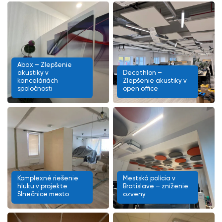
Abax – Zlepšenie
akustiky v
Decathlon –
kanceláriách
Zlepšenie akustiky v
spoločnosti
open office
Komplexné riešenie
Mestská polícia v
hluku v projekte
Bratislave – zníženie
Slnečnice mesto
ozveny