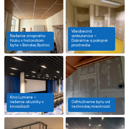
Všeobecná
Riešenie stropného
ambulancia –
hluku v historickom
Diskrétne a pokojné
byte v Banskej Bystrici
prostredie
Kino Lumiere –
riešenie akustiky v
Odhlučnenie bytu od
kinosálach
technickej miestnosti