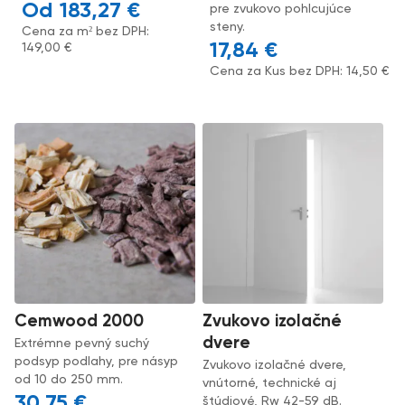
183,27
€
pre zvukovo pohlcujúce
steny.
Cena za m² bez DPH:
17,84
€
149,00
€
Cena za Kus bez DPH:
14,50
€
Cemwood 2000
Zvukovo izolačné
dvere
Extrémne pevný suchý
podsyp podlahy, pre násyp
Zvukovo izolačné dvere,
od 10 do 250 mm.
vnútorné, technické aj
30,75
€
štúdiové, Rw 42-59 dB.