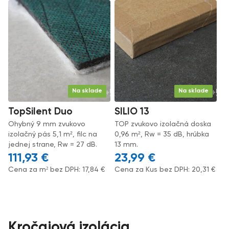
Na sklade
Na sklade
TopSilent Duo
SILIO 13
Ohybný 9 mm zvukovo
TOP zvukovo izolačná doska
izolačný pás 5,1 m², filc na
0,96 m², Rw = 35 dB, hrúbka
jednej strane, Rw = 27 dB.
13 mm.
111,93
€
23,99
€
Cena za m² bez DPH:
17,84
€
Cena za Kus bez DPH:
20,31
€
Kročajová izolácia