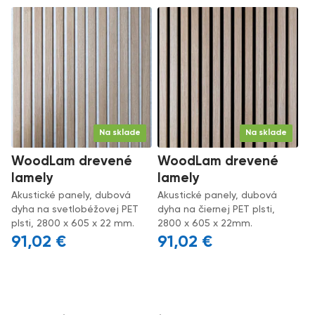
Na sklade
Na sklade
WoodLam drevené
WoodLam drevené
lamely
lamely
Akustické panely, dubová
Akustické panely, dubová
dyha na svetlobéžovej PET
dyha na čiernej PET plsti,
plsti, 2800 x 605 x 22 mm.
2800 x 605 x 22mm.
91,02
€
91,02
€