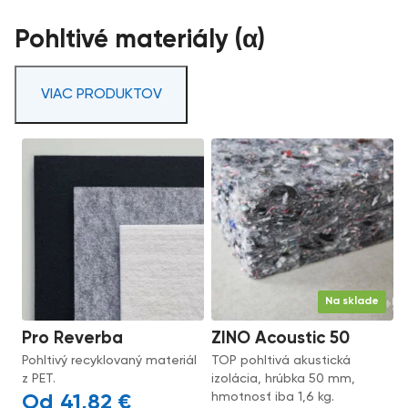
Pohltivé materiály (α)
VIAC PRODUKTOV
Na sklade
Pro Reverba
ZINO Acoustic 50
Pohltivý recyklovaný materiál
TOP pohltivá akustická
z PET.
izolácia, hrúbka 50 mm,
hmotnosť iba 1,6 kg.
41,82
€