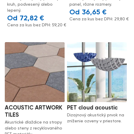
kruh, podvesený alebo
panel, rôzne rozmery.
lepený.
36,65
€
72,82
€
Cena za kus bez DPH:
29,80
€
Cena za kus bez DPH:
59,20
€
ACOUSTIC ARTWORK
PET cloud acoustic
TILES
Dizajnový akustický prvok na
zníženie ozveny v priestore.
Akustické dlaždice na stropy
alebo steny z recyklovaného