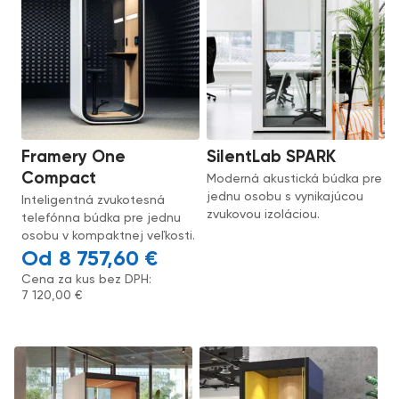
Framery One
SilentLab SPARK
Compact
Moderná akustická búdka pre
jednu osobu s vynikajúcou
Inteligentná zvukotesná
zvukovou izoláciou.
telefónna búdka pre jednu
osobu v kompaktnej veľkosti.
8 757,60
€
Cena za kus bez DPH:
7 120,00
€