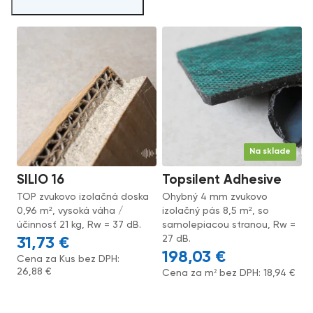
Na sklade
SILIO 16
Topsilent Adhesive
TOP zvukovo izolačná doska
Ohybný 4 mm zvukovo
0,96 m², vysoká váha /
izolačný pás 8,5 m², so
účinnosť 21 kg, Rw = 37 dB.
samolepiacou stranou, Rw =
27 dB.
31,73
€
198,03
€
Cena za Kus bez DPH:
26,88
€
Cena za m² bez DPH:
18,94
€