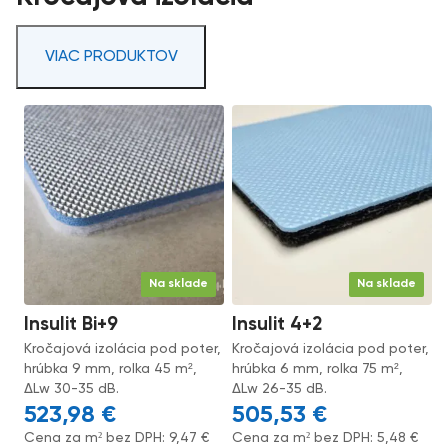
VIAC PRODUKTOV
Na sklade
Na sklade
Insulit Bi+9
Insulit 4+2
Kročajová izolácia pod poter,
Kročajová izolácia pod poter,
hrúbka 9 mm, rolka 45 m²,
hrúbka 6 mm, rolka 75 m²,
ΔLw 30-35 dB.
ΔLw 26-35 dB.
523,98
€
505,53
€
Cena za m² bez DPH:
9,47
€
Cena za m² bez DPH:
5,48
€