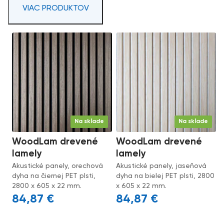
VIAC PRODUKTOV
Na sklade
Na sklade
WoodLam drevené
WoodLam drevené
lamely
lamely
Akustické panely, orechová
Akustické panely, jaseňová
dyha na čiernej PET plsti,
dyha na bielej PET plsti, 2800
2800 x 605 x 22 mm.
x 605 x 22 mm.
84,87
€
84,87
€