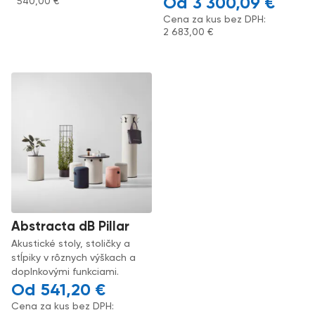
3 300,09
€
540,00
€
Cena za kus bez DPH:
2 683,00
€
Abstracta dB Pillar
Akustické stoly, stoličky a
stĺpiky v rôznych výškach a
doplnkovými funkciami.
541,20
€
Cena za kus bez DPH: