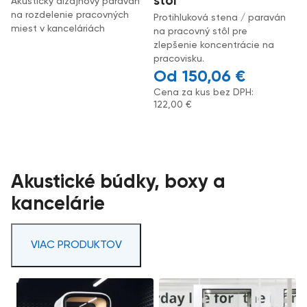
stôl
Akustický dizajnový paraván
na rozdelenie pracovných
Protihluková stena / paraván
miest v kanceláriách
na pracovný stôl pre
zlepšenie koncentrácie na
pracovisku.
150,06
€
Cena za kus bez DPH:
122,00
€
Akustické búdky, boxy a
kancelárie
VIAC PRODUKTOV