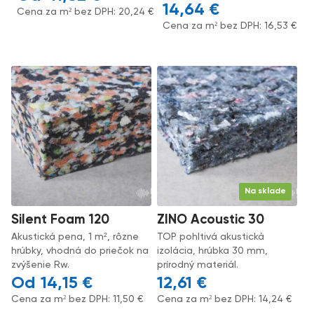
14,64
€
Cena za m² bez DPH:
20,24
€
Cena za m² bez DPH:
16,53
€
Na sklade
Silent Foam 120
ZINO Acoustic 30
Akustická pena, 1 m², rôzne
TOP pohltivá akustická
hrúbky, vhodná do priečok na
izolácia, hrúbka 30 mm,
zvýšenie Rw.
prírodný materiál.
14,15
€
12,61
€
Cena za m² bez DPH:
11,50
€
Cena za m² bez DPH:
14,24
€