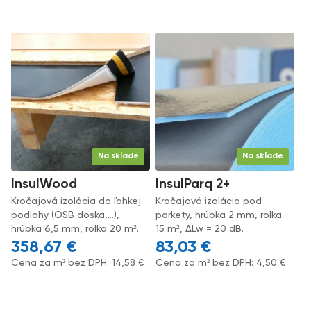
Na sklade
Na sklade
InsulWood
InsulParq 2+
Kročajová izolácia do ľahkej
Kročajová izolácia pod
podlahy (OSB doska,...),
parkety, hrúbka 2 mm, rolka
hrúbka 6,5 mm, rolka 20 m².
15 m², ΔLw = 20 dB.
358,67
€
83,03
€
Cena za m² bez DPH:
14,58
€
Cena za m² bez DPH:
4,50
€