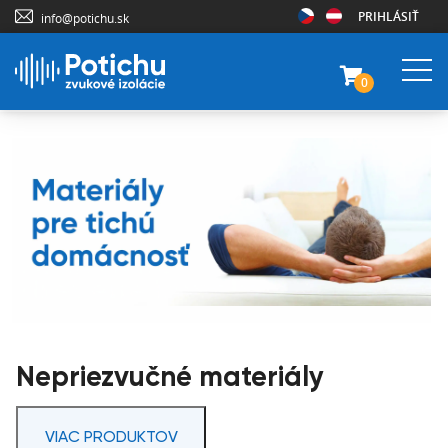
PRIHLÁSIŤ
info@potichu.sk
0
Nepriezvučné materiály
VIAC PRODUKTOV