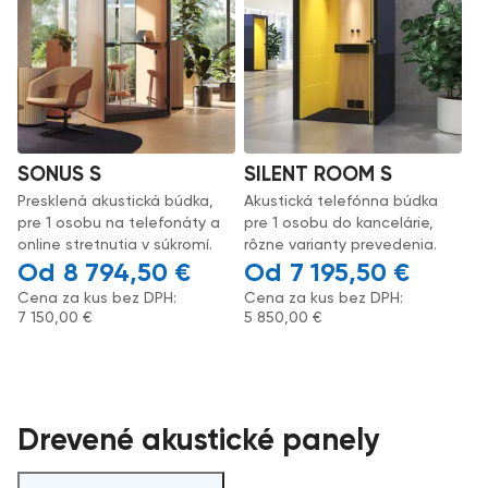
SONUS S
SILENT ROOM S
Presklená akustická búdka,
Akustická telefónna búdka
pre 1 osobu na telefonáty a
pre 1 osobu do kancelárie,
online stretnutia v súkromí.
rôzne varianty prevedenia.
8 794,50
€
7 195,50
€
Cena za kus bez DPH:
Cena za kus bez DPH:
7 150,00
€
5 850,00
€
Drevené akustické panely