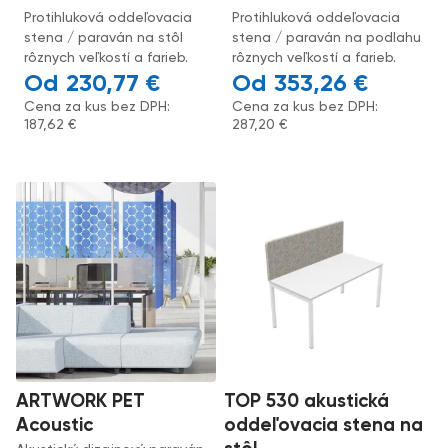
Protihluková oddeľovacia
Protihluková oddeľovacia
stena / paraván na stôl
stena / paraván na podlahu
rôznych veľkostí a farieb.
rôznych veľkostí a farieb.
230,77
€
353,26
€
Cena za kus bez DPH:
Cena za kus bez DPH:
187,62
€
287,20
€
ARTWORK PET
TOP 530 akustická
Acoustic
oddeľovacia stena na