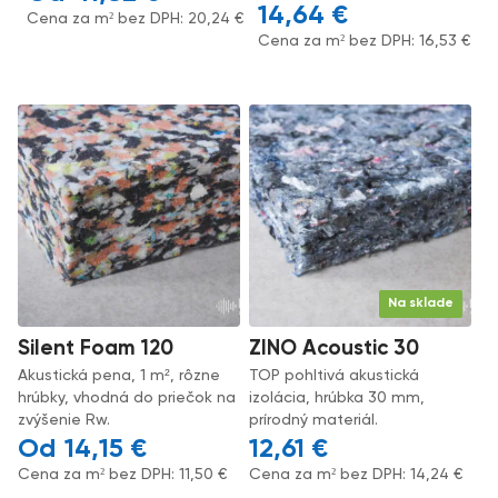
14,64
€
Cena za m² bez DPH:
20,24
€
Cena za m² bez DPH:
16,53
€
Na sklade
Silent Foam 120
ZINO Acoustic 30
Akustická pena, 1 m², rôzne
TOP pohltivá akustická
hrúbky, vhodná do priečok na
izolácia, hrúbka 30 mm,
zvýšenie Rw.
prírodný materiál.
14,15
€
12,61
€
Cena za m² bez DPH:
11,50
€
Cena za m² bez DPH:
14,24
€