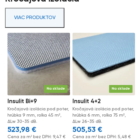
VIAC PRODUKTOV
Na sklade
Na sklade
Insulit Bi+9
Insulit 4+2
Kročajová izolácia pod poter,
Kročajová izolácia pod poter,
hrúbka 9 mm, rolka 45 m²,
hrúbka 6 mm, rolka 75 m²,
ΔLw 30-35 dB.
ΔLw 26-35 dB.
523,98
€
505,53
€
Cena za m² bez DPH:
9,47
€
Cena za m² bez DPH:
5,48
€