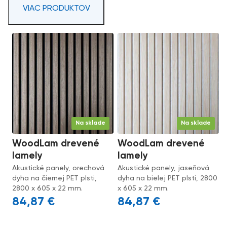
VIAC PRODUKTOV
Na sklade
Na sklade
WoodLam drevené
WoodLam drevené
lamely
lamely
Akustické panely, orechová
Akustické panely, jaseňová
dyha na čiernej PET plsti,
dyha na bielej PET plsti, 2800
2800 x 605 x 22 mm.
x 605 x 22 mm.
84,87
€
84,87
€