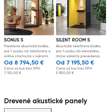
SONUS S
SILENT ROOM S
Presklená akustická búdka,
Akustická telefónna búdka
pre 1 osobu na telefonáty a
pre 1 osobu do kancelárie,
online stretnutia v súkromí.
rôzne varianty prevedenia.
8 794,50
€
7 195,50
€
Cena za kus bez DPH:
Cena za kus bez DPH:
7 150,00
€
5 850,00
€
Drevené akustické panely