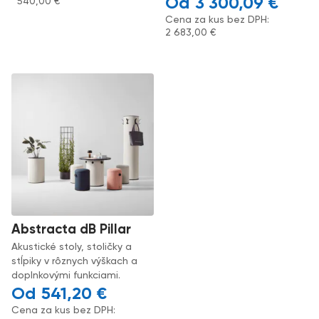
3 300,09
€
540,00
€
Cena za kus bez DPH:
2 683,00
€
Abstracta dB Pillar
Akustické stoly, stoličky a
stĺpiky v rôznych výškach a
doplnkovými funkciami.
541,20
€
Cena za kus bez DPH: