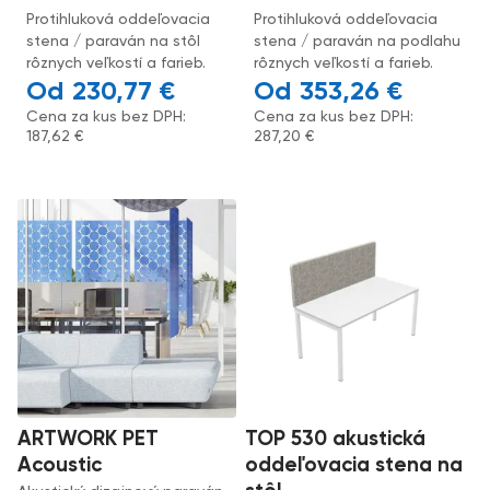
Protihluková oddeľovacia
Protihluková oddeľovacia
stena / paraván na stôl
stena / paraván na podlahu
rôznych veľkostí a farieb.
rôznych veľkostí a farieb.
230,77
€
353,26
€
Cena za kus bez DPH:
Cena za kus bez DPH:
187,62
€
287,20
€
ARTWORK PET
TOP 530 akustická
Acoustic
oddeľovacia stena na