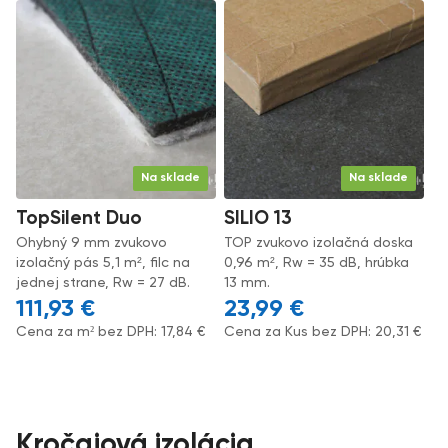
Na sklade
Na sklade
TopSilent Duo
SILIO 13
Ohybný 9 mm zvukovo
TOP zvukovo izolačná doska
izolačný pás 5,1 m², filc na
0,96 m², Rw = 35 dB, hrúbka
jednej strane, Rw = 27 dB.
13 mm.
111,93
€
23,99
€
Cena za m² bez DPH:
17,84
€
Cena za Kus bez DPH:
20,31
€
Kročajová izolácia