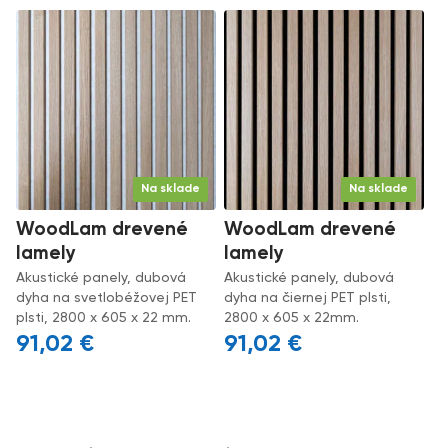
Na sklade
Na sklade
WoodLam drevené
WoodLam drevené
lamely
lamely
Akustické panely, dubová
Akustické panely, dubová
dyha na svetlobéžovej PET
dyha na čiernej PET plsti,
plsti, 2800 x 605 x 22 mm.
2800 x 605 x 22mm.
91,02
€
91,02
€