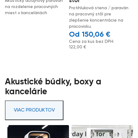
stôl
Akustický dizajnový paraván
na rozdelenie pracovných
Protihluková stena / paraván
miest v kanceláriách
na pracovný stôl pre
zlepšenie koncentrácie na
pracovisku.
150,06
€
Cena za kus bez DPH:
122,00
€
Akustické búdky, boxy a
kancelárie
VIAC PRODUKTOV