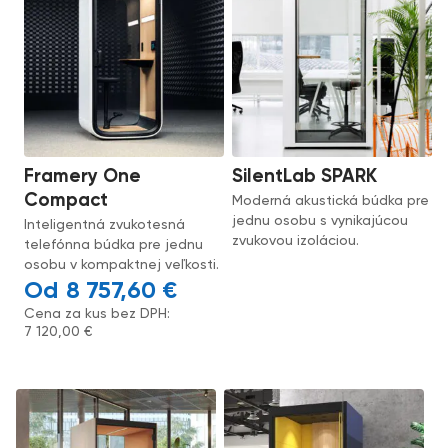
Framery One
SilentLab SPARK
Compact
Moderná akustická búdka pre
jednu osobu s vynikajúcou
Inteligentná zvukotesná
zvukovou izoláciou.
telefónna búdka pre jednu
osobu v kompaktnej veľkosti.
8 757,60
€
Cena za kus bez DPH:
7 120,00
€