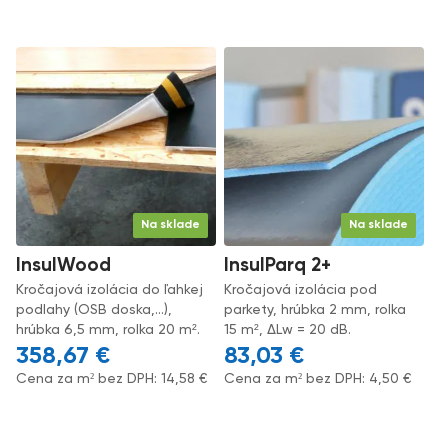
Na sklade
Na sklade
InsulWood
InsulParq 2+
Kročajová izolácia do ľahkej
Kročajová izolácia pod
podlahy (OSB doska,...),
parkety, hrúbka 2 mm, rolka
hrúbka 6,5 mm, rolka 20 m².
15 m², ΔLw = 20 dB.
358,67
€
83,03
€
Cena za m² bez DPH:
14,58
€
Cena za m² bez DPH:
4,50
€