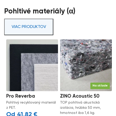
Pohltivé materiály (α)
VIAC PRODUKTOV
Na sklade
Pro Reverba
ZINO Acoustic 50
Pohltivý recyklovaný materiál
TOP pohltivá akustická
z PET.
izolácia, hrúbka 50 mm,
hmotnosť iba 1,6 kg.
41,82
€