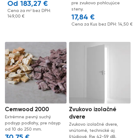
183,27
€
pre zvukovo pohlcujúce
steny.
Cena za m² bez DPH:
17,84
€
149,00
€
Cena za Kus bez DPH:
14,50
€
Cemwood 2000
Zvukovo izolačné
dvere
Extrémne pevný suchý
podsyp podlahy, pre násyp
Zvukovo izolačné dvere,
od 10 do 250 mm.
vnútorné, technické aj
30,75
€
štúdiové, Rw 42-59 dB.