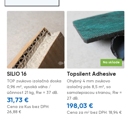
Na sklade
SILIO 16
Topsilent Adhesive
TOP zvukovo izolačná doska
Ohybný 4 mm zvukovo
0,96 m², vysoká váha /
izolačný pás 8,5 m², so
účinnosť 21 kg, Rw = 37 dB.
samolepiacou stranou, Rw =
27 dB.
31,73
€
198,03
€
Cena za Kus bez DPH:
26,88
€
Cena za m² bez DPH:
18,94
€