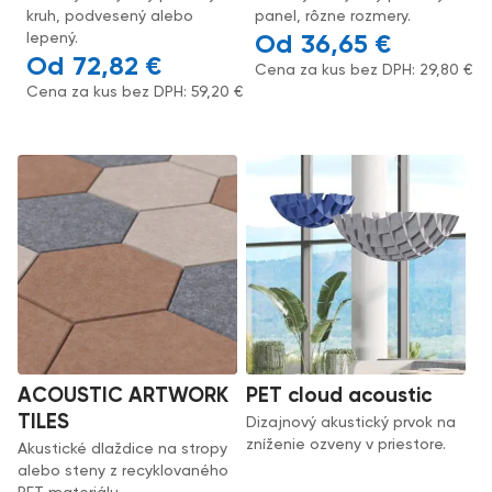
kruh, podvesený alebo
panel, rôzne rozmery.
lepený.
36,65
€
72,82
€
Cena za kus bez DPH:
29,80
€
Cena za kus bez DPH:
59,20
€
ACOUSTIC ARTWORK
PET cloud acoustic
TILES
Dizajnový akustický prvok na
zníženie ozveny v priestore.
Akustické dlaždice na stropy
alebo steny z recyklovaného