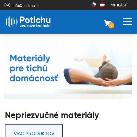
PRIHLÁSIŤ
info@potichu.sk
0
Nepriezvučné materiály
VIAC PRODUKTOV