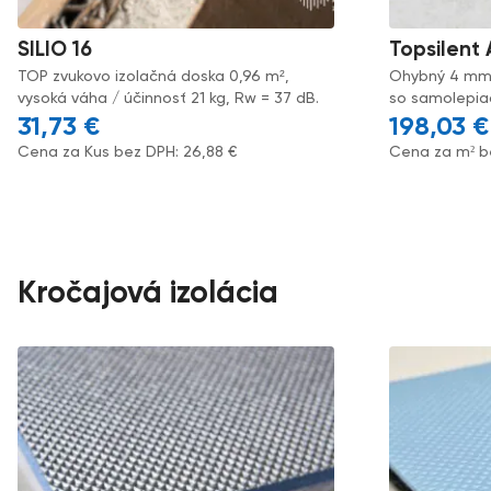
SILIO 16
Topsilent
TOP zvukovo izolačná doska 0,96 m²,
Ohybný 4 mm 
vysoká váha / účinnosť 21 kg, Rw = 37 dB.
so samolepiac
31,73
€
198,03
€
Cena za Kus bez DPH:
26,88
€
Cena za m² b
Kročajová izolácia