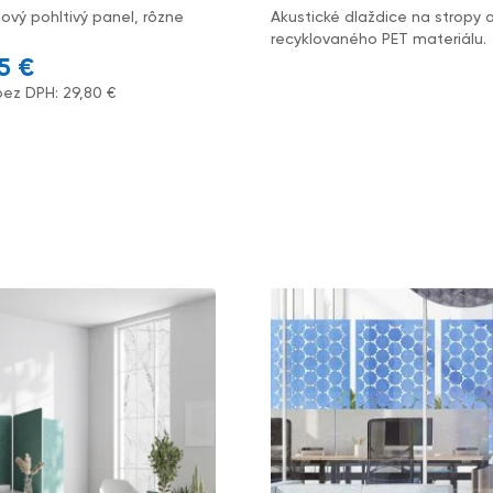
nový pohltivý panel, rôzne
Akustické dlaždice na stropy 
recyklovaného PET materiálu.
65
€
bez DPH:
29,80
€