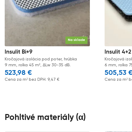
Na sklade
Insulit Bi+9
Insulit 4+2
Kročajová izolácia pod poter, hrúbka
Kročajová izo
9 mm, rolka 45 m², ΔLw 30-35 dB.
6 mm, rolka 7
523,98
€
505,53
Cena za m² bez DPH:
9,47
€
Cena za m² b
Pohltivé materiály (α)