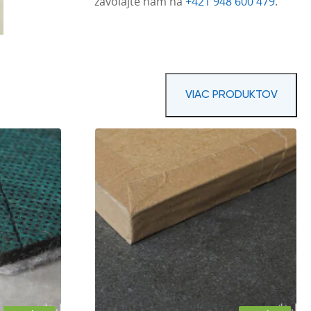
zavolajte nám na
+421 948 600 479
.
VIAC PRODUKTOV