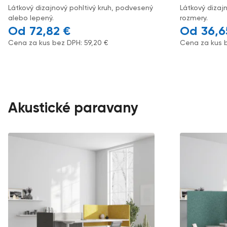
Látkový dizajnový pohltivý kruh, podvesený
Látkový dizaj
alebo lepený.
rozmery.
72,82
€
36,
Cena za kus bez DPH:
59,20
€
Cena za kus 
Akustické paravany