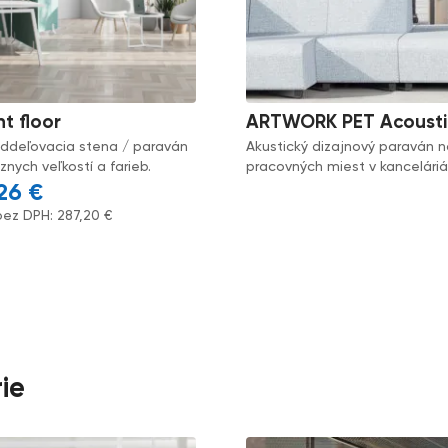
nt floor
ARTWORK PET Acousti
oddeľovacia stena / paraván
Akustický dizajnový paraván n
nych veľkostí a farieb.
pracovných miest v kancelári
,26
€
bez DPH:
287,20
€
ie