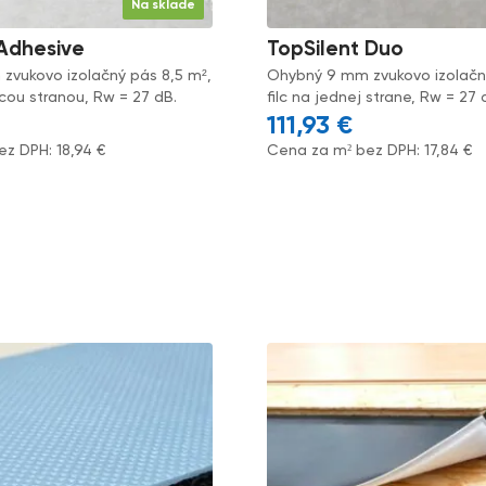
Na sklade
 Adhesive
TopSilent Duo
zvukovo izolačný pás 8,5 m²,
Ohybný 9 mm zvukovo izolačný
ou stranou, Rw = 27 dB.
filc na jednej strane, Rw = 27 
111,93
€
ez DPH:
18,94
€
Cena za m² bez DPH:
17,84
€