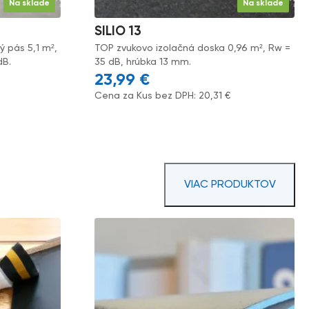
Na sklade
Na sklade
SILIO 13
 pás 5,1 m²,
TOP zvukovo izolačná doska 0,96 m², Rw =
dB.
35 dB, hrúbka 13 mm.
23,99
€
Cena za Kus bez DPH:
20,31
€
VIAC PRODUKTOV