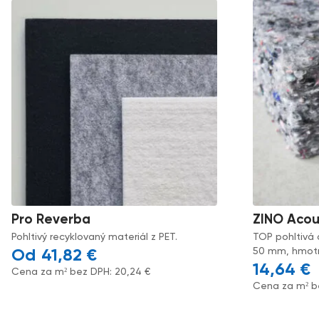
Pro Reverba
ZINO Acou
Pohltivý recyklovaný materiál z PET.
TOP pohltivá 
50 mm, hmotno
41,82
€
14,64
€
Cena za m² bez DPH:
20,24
€
Cena za m² b