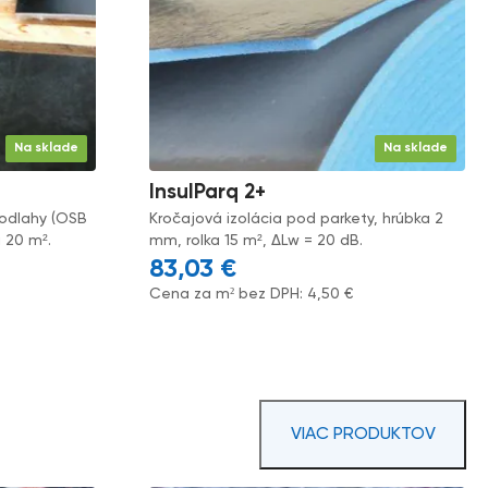
Na sklade
Na sklade
InsulParq 2+
podlahy (OSB
Kročajová izolácia pod parkety, hrúbka 2
a 20 m².
mm, rolka 15 m², ΔLw = 20 dB.
83,03
€
Cena za m² bez DPH:
4,50
€
VIAC PRODUKTOV