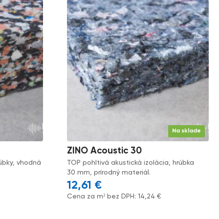
Na sklade
ZINO Acoustic 30
rúbky, vhodná
TOP pohltivá akustická izolácia, hrúbka
30 mm, prírodný materiál.
12,61
€
Cena za m² bez DPH:
14,24
€