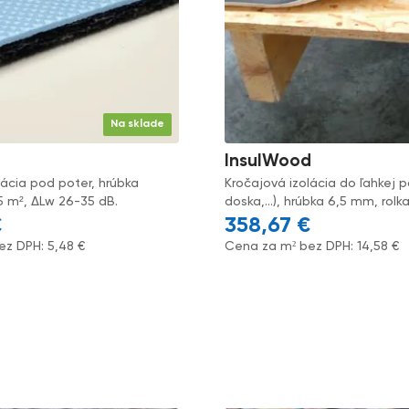
Na sklade
InsulWood
lácia pod poter, hrúbka
Kročajová izolácia do ľahkej 
5 m², ΔLw 26-35 dB.
doska,...), hrúbka 6,5 mm, rolk
€
358,67
€
ez DPH:
5,48
€
Cena za m² bez DPH:
14,58
€