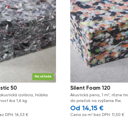
Na sklade
stic 50
Silent Foam 120
akustická izolácia, hrúbka
Akustická pena, 1 m², rôzne h
sť iba 1,6 kg.
do priečok na zvýšenie Rw.
14,15
€
ez DPH:
16,53
€
Cena za m² bez DPH:
11,50
€