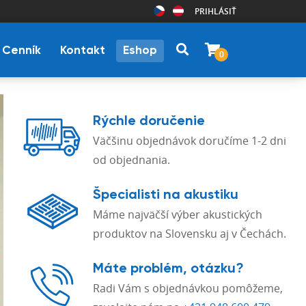
PRIHLÁSIŤ
Cenník
Kontakt
Eshop
0
Rýchle doručenie
Väčšinu objednávok doručíme 1-2 dni
od objednania.
Špecialisti na akustiku
Máme najväčší výber akustických
produktov na Slovensku aj v Čechách.
Máte problém, otázku?
Radi Vám s objednávkou pomôžeme,