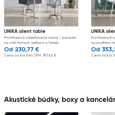
UNIKA silent table
UNIKA sile
Protihluková oddeľovacia stena / paraván
Protihluková 
na stôl rôznych veľkostí a farieb.
na podlahu rôz
230,77
€
353
Cena za kus bez DPH:
187,62
€
Cena za kus 
Akustické búdky, boxy a kancelár