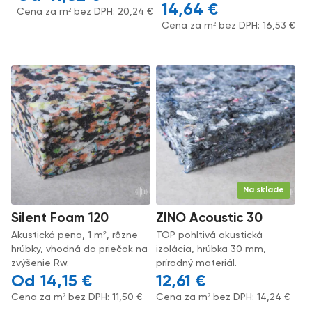
14,64
€
Cena za m² bez DPH:
20,24
€
Cena za m² bez DPH:
16,53
€
Na sklade
Silent Foam 120
ZINO Acoustic 30
Akustická pena, 1 m², rôzne
TOP pohltivá akustická
hrúbky, vhodná do priečok na
izolácia, hrúbka 30 mm,
zvýšenie Rw.
prírodný materiál.
14,15
€
12,61
€
Cena za m² bez DPH:
11,50
€
Cena za m² bez DPH:
14,24
€