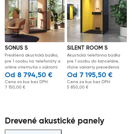
SONUS S
SILENT ROOM S
Presklená akustická búdka,
Akustická telefónna búdka
pre 1 osobu na telefonáty a
pre 1 osobu do kancelárie,
online stretnutia v súkromí.
rôzne varianty prevedenia.
8 794,50
€
7 195,50
€
Cena za kus bez DPH:
Cena za kus bez DPH:
7 150,00
€
5 850,00
€
Drevené akustické panely