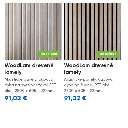
Na sklade
Na sklade
WoodLam drevené
WoodLam drevené
lamely
lamely
Akustické panely, dubová
Akustické panely, dubová
dyha na svetlobéžovej PET
dyha na čiernej PET plsti,
plsti, 2800 x 605 x 22 mm.
2800 x 605 x 22mm.
91,02
€
91,02
€