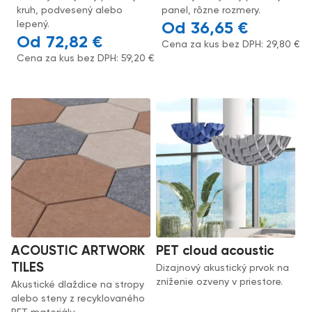
kruh, podvesený alebo
panel, rôzne rozmery.
lepený.
36,65
€
72,82
€
Cena za kus bez DPH:
29,80
€
Cena za kus bez DPH:
59,20
€
ACOUSTIC ARTWORK
PET cloud acoustic
TILES
Dizajnový akustický prvok na
zníženie ozveny v priestore.
Akustické dlaždice na stropy
alebo steny z recyklovaného