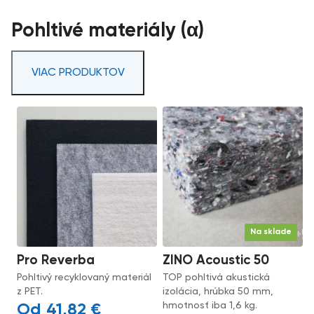
Pohltivé materiály (α)
VIAC PRODUKTOV
Na sklade
Pro Reverba
ZINO Acoustic 50
Pohltivý recyklovaný materiál
TOP pohltivá akustická
z PET.
izolácia, hrúbka 50 mm,
hmotnosť iba 1,6 kg.
41,82
€