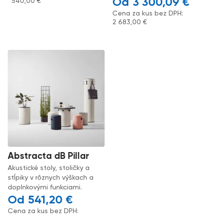
3 300,09
€
540,00
€
Cena za kus bez DPH:
2 683,00
€
Abstracta dB Pillar
Akustické stoly, stoličky a
stĺpiky v rôznych výškach a
doplnkovými funkciami.
541,20
€
Cena za kus bez DPH: