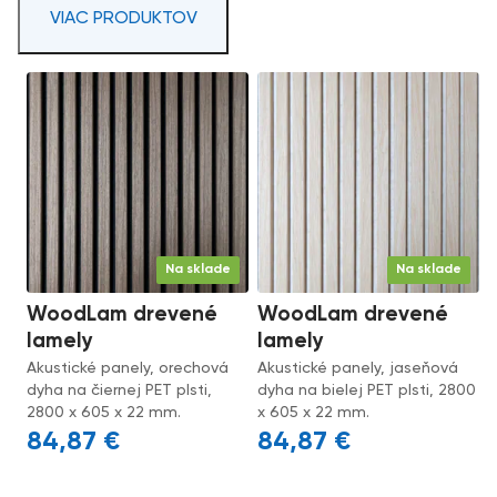
VIAC PRODUKTOV
Na sklade
Na sklade
WoodLam drevené
WoodLam drevené
lamely
lamely
Akustické panely, orechová
Akustické panely, jaseňová
dyha na čiernej PET plsti,
dyha na bielej PET plsti, 2800
2800 x 605 x 22 mm.
x 605 x 22 mm.
84,87
€
84,87
€