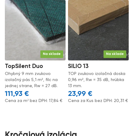
Na sklade
Na sklade
TopSilent Duo
SILIO 13
Ohybný 9 mm zvukovo
TOP zvukovo izolačná doska
izolačný pás 5,1 m², filc na
0,96 m², Rw = 35 dB, hrúbka
jednej strane, Rw = 27 dB.
13 mm.
111,93
€
23,99
€
Cena za m² bez DPH:
17,84
€
Cena za Kus bez DPH:
20,31
€
Kročajová izolácia