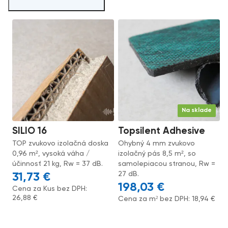
Na sklade
SILIO 16
Topsilent Adhesive
TOP zvukovo izolačná doska
Ohybný 4 mm zvukovo
0,96 m², vysoká váha /
izolačný pás 8,5 m², so
účinnosť 21 kg, Rw = 37 dB.
samolepiacou stranou, Rw =
27 dB.
31,73
€
198,03
€
Cena za Kus bez DPH:
26,88
€
Cena za m² bez DPH:
18,94
€