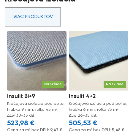
VIAC PRODUKTOV
Na sklade
Na sklade
Insulit Bi+9
Insulit 4+2
Kročajová izolácia pod poter,
Kročajová izolácia pod poter,
hrúbka 9 mm, rolka 45 m²,
hrúbka 6 mm, rolka 75 m²,
ΔLw 30-35 dB.
ΔLw 26-35 dB.
523,98
€
505,53
€
Cena za m² bez DPH:
9,47
€
Cena za m² bez DPH:
5,48
€