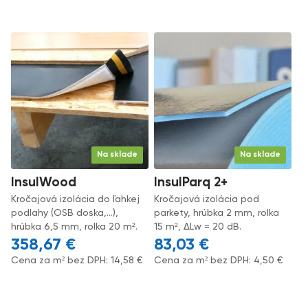
Na sklade
Na sklade
InsulWood
InsulParq 2+
Kročajová izolácia do ľahkej
Kročajová izolácia pod
podlahy (OSB doska,...),
parkety, hrúbka 2 mm, rolka
hrúbka 6,5 mm, rolka 20 m².
15 m², ΔLw = 20 dB.
358,67
€
83,03
€
Cena za m² bez DPH:
14,58
€
Cena za m² bez DPH:
4,50
€