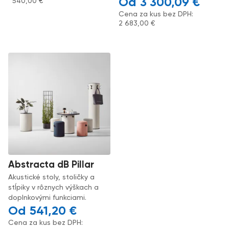
3 300,09
€
540,00
€
Cena za kus bez DPH:
2 683,00
€
Abstracta dB Pillar
Akustické stoly, stoličky a
stĺpiky v rôznych výškach a
doplnkovými funkciami.
541,20
€
Cena za kus bez DPH: