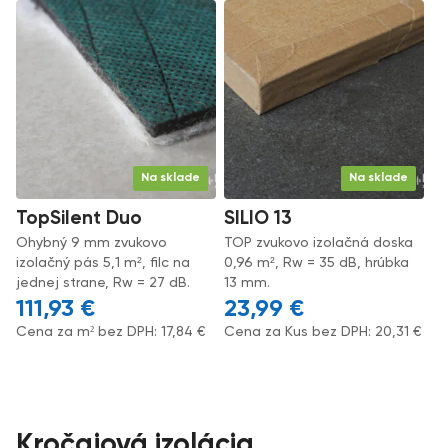
Na sklade
Na sklade
TopSilent Duo
SILIO 13
Ohybný 9 mm zvukovo
TOP zvukovo izolačná doska
izolačný pás 5,1 m², filc na
0,96 m², Rw = 35 dB, hrúbka
jednej strane, Rw = 27 dB.
13 mm.
111,93
€
23,99
€
Cena za m² bez DPH:
17,84
€
Cena za Kus bez DPH:
20,31
€
Kročajová izolácia