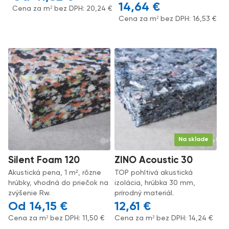
14,64
€
Cena za m² bez DPH:
20,24
€
Cena za m² bez DPH:
16,53
€
Na sklade
Silent Foam 120
ZINO Acoustic 30
Akustická pena, 1 m², rôzne
TOP pohltivá akustická
hrúbky, vhodná do priečok na
izolácia, hrúbka 30 mm,
zvýšenie Rw.
prírodný materiál.
14,15
€
12,61
€
Cena za m² bez DPH:
11,50
€
Cena za m² bez DPH:
14,24
€