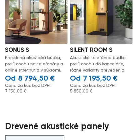
SONUS S
SILENT ROOM S
Presklená akustická búdka,
Akustická telefónna búdka
pre 1 osobu na telefonáty a
pre 1 osobu do kancelárie,
online stretnutia v súkromí.
rôzne varianty prevedenia.
8 794,50
€
7 195,50
€
Cena za kus bez DPH:
Cena za kus bez DPH:
7 150,00
€
5 850,00
€
Drevené akustické panely