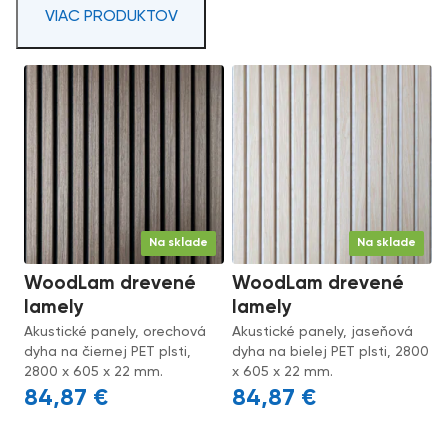
VIAC PRODUKTOV
Na sklade
Na sklade
WoodLam drevené
WoodLam drevené
lamely
lamely
Akustické panely, orechová
Akustické panely, jaseňová
dyha na čiernej PET plsti,
dyha na bielej PET plsti, 2800
2800 x 605 x 22 mm.
x 605 x 22 mm.
84,87
€
84,87
€