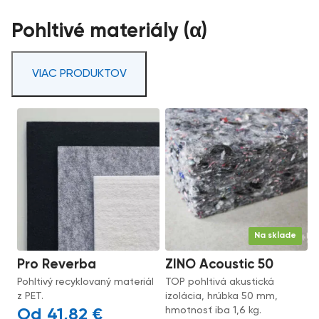
Pohltivé materiály (α)
VIAC PRODUKTOV
Na sklade
Pro Reverba
ZINO Acoustic 50
Pohltivý recyklovaný materiál
TOP pohltivá akustická
z PET.
izolácia, hrúbka 50 mm,
hmotnosť iba 1,6 kg.
41,82
€