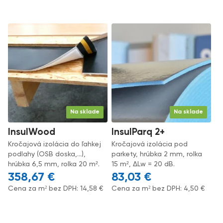
Na sklade
Na sklade
InsulWood
InsulParq 2+
Kročajová izolácia do ľahkej
Kročajová izolácia pod
podlahy (OSB doska,...),
parkety, hrúbka 2 mm, rolka
hrúbka 6,5 mm, rolka 20 m².
15 m², ΔLw = 20 dB.
358,67
€
83,03
€
Cena za m² bez DPH:
14,58
€
Cena za m² bez DPH:
4,50
€