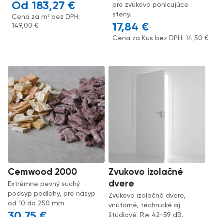
183,27
€
pre zvukovo pohlcujúce
steny.
Cena za m² bez DPH:
17,84
€
149,00
€
Cena za Kus bez DPH:
14,50
€
Cemwood 2000
Zvukovo izolačné
dvere
Extrémne pevný suchý
podsyp podlahy, pre násyp
Zvukovo izolačné dvere,
od 10 do 250 mm.
vnútorné, technické aj
30,75
€
štúdiové, Rw 42-59 dB.