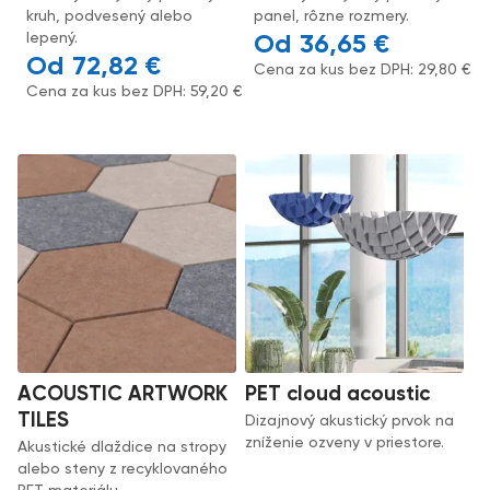
kruh, podvesený alebo
panel, rôzne rozmery.
lepený.
36,65
€
72,82
€
Cena za kus bez DPH:
29,80
€
Cena za kus bez DPH:
59,20
€
ACOUSTIC ARTWORK
PET cloud acoustic
TILES
Dizajnový akustický prvok na
zníženie ozveny v priestore.
Akustické dlaždice na stropy
alebo steny z recyklovaného