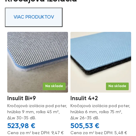
VIAC PRODUKTOV
Na sklade
Na sklade
Insulit Bi+9
Insulit 4+2
Kročajová izolácia pod poter,
Kročajová izolácia pod poter,
hrúbka 9 mm, rolka 45 m²,
hrúbka 6 mm, rolka 75 m²,
ΔLw 30-35 dB.
ΔLw 26-35 dB.
523,98
€
505,53
€
Cena za m² bez DPH:
9,47
€
Cena za m² bez DPH:
5,48
€