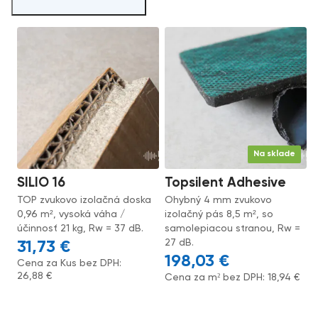
Na sklade
SILIO 16
Topsilent Adhesive
TOP zvukovo izolačná doska
Ohybný 4 mm zvukovo
0,96 m², vysoká váha /
izolačný pás 8,5 m², so
účinnosť 21 kg, Rw = 37 dB.
samolepiacou stranou, Rw =
27 dB.
31,73
€
198,03
€
Cena za Kus bez DPH:
26,88
€
Cena za m² bez DPH:
18,94
€