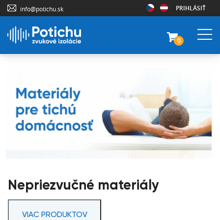
PRIHLÁSIŤ
info@potichu.sk
0
Nepriezvučné materiály
VIAC PRODUKTOV