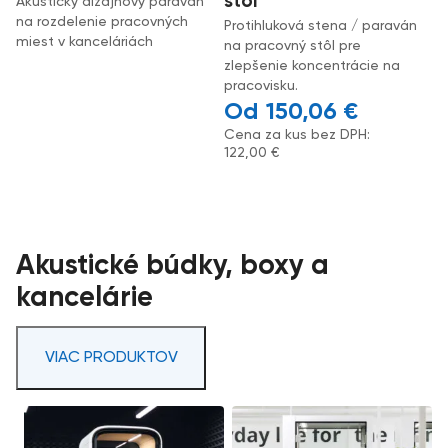
stôl
Akustický dizajnový paraván
na rozdelenie pracovných
Protihluková stena / paraván
miest v kanceláriách
na pracovný stôl pre
zlepšenie koncentrácie na
pracovisku.
150,06
€
Cena za kus bez DPH:
122,00
€
Akustické búdky, boxy a
kancelárie
VIAC PRODUKTOV