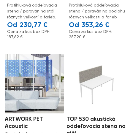
Protihluková oddeľovacia
Protihluková oddeľovacia
stena / paraván na stôl
stena / paraván na podlahu
rôznych veľkostí a farieb.
rôznych veľkostí a farieb.
230,77
€
353,26
€
Cena za kus bez DPH:
Cena za kus bez DPH:
187,62
€
287,20
€
ARTWORK PET
TOP 530 akustická
Acoustic
oddeľovacia stena na