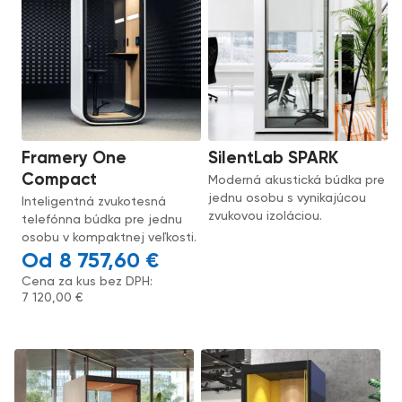
Framery One
SilentLab SPARK
Compact
Moderná akustická búdka pre
jednu osobu s vynikajúcou
Inteligentná zvukotesná
zvukovou izoláciou.
telefónna búdka pre jednu
osobu v kompaktnej veľkosti.
8 757,60
€
Cena za kus bez DPH:
7 120,00
€