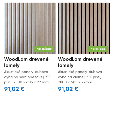
Na sklade
Na sklade
WoodLam drevené
WoodLam drevené
lamely
lamely
Akustické panely, dubová
Akustické panely, dubová
dyha na svetlobéžovej PET
dyha na čiernej PET plsti,
plsti, 2800 x 605 x 22 mm.
2800 x 605 x 22mm.
91,02
€
91,02
€