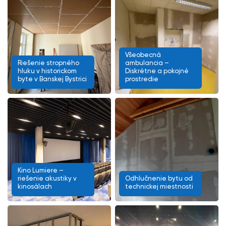
Všeobecná
Riešenie stropného
ambulancia –
hluku v historickom
Diskrétne a pokojné
byte v Banskej Bystrici
prostredie
Kino Lumiere –
riešenie akustiky v
Odhlučnenie bytu od
kinosálach
technickej miestnosti