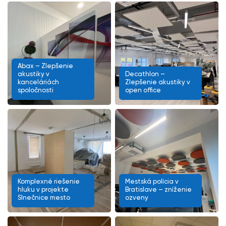
Abax – Zlepšenie
akustiky v
Decathlon –
kanceláriách
Zlepšenie akustiky v
spoločnosti
open office
Komplexné riešenie
Mestská polícia v
hluku v projekte
Bratislave – zníženie
Slnečnice mesto
ozveny