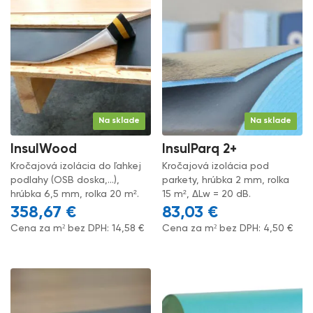
Na sklade
Na sklade
InsulWood
InsulParq 2+
Kročajová izolácia do ľahkej
Kročajová izolácia pod
podlahy (OSB doska,...),
parkety, hrúbka 2 mm, rolka
hrúbka 6,5 mm, rolka 20 m².
15 m², ΔLw = 20 dB.
358,67
€
83,03
€
Cena za m² bez DPH:
14,58
€
Cena za m² bez DPH:
4,50
€