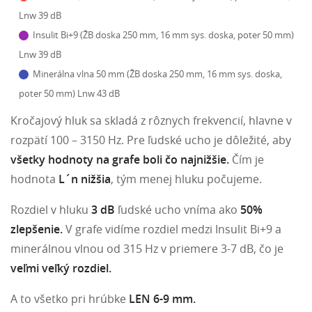
Lnw 39 dB
Insulit Bi+9 (ŽB doska 250 mm, 16 mm sys. doska, poter 50 mm)
Lnw 39 dB
Minerálna vlna 50 mm (ŽB doska 250 mm, 16 mm sys. doska,
poter 50 mm) Lnw 43 dB
Kročajový hluk sa skladá z rôznych frekvencií, hlavne v
rozpätí 100 – 3150 Hz. Pre ľudské ucho je dôležité, aby
všetky hodnoty na grafe boli čo najnižšie.
Čím je
hodnota
L´n nižšia
, tým menej hluku počujeme.
Rozdiel v hluku
3 dB
ľudské ucho vníma ako
50%
zlepšenie.
V grafe vidíme rozdiel medzi Insulit Bi+9 a
minerálnou vlnou od 315 Hz v priemere 3-7 dB, čo je
veľmi veľký rozdiel.
A to všetko pri hrúbke
LEN 6-9 mm.