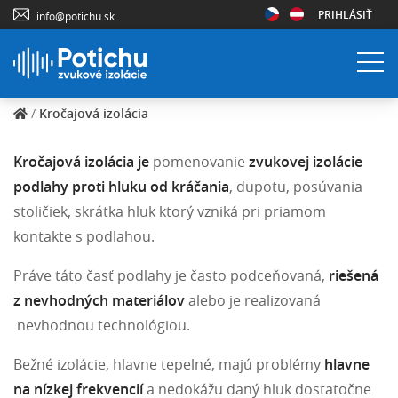
PRIHLÁSIŤ
info@potichu.sk
/
Kročajová izolácia
Kročajová izolácia je
pomenovanie
zvukovej izolácie
podlahy proti hluku od kráčania
, dupotu, posúvania
stoličiek, skrátka hluk ktorý vzniká pri priamom
kontakte s podlahou.
Práve táto časť podlahy je často podceňovaná,
riešená
z nevhodných materiálov
alebo je realizovaná
nevhodnou technológiou.
Bežné izolácie, hlavne tepelné, majú problémy
hlavne
na nízkej frekvencií
a nedokážu daný hluk dostatočne