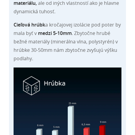
materiálu,
ale od iných vlastností ako je hlavne
dynamická tuhosť.
Cieľová hrúbk
a kročajovej izolácie pod poter by
mala byť v
medzi 5-10mm
. Zbytočne hrubé
bežné materiály (minerálna vlna, polystyrén) v
hrúbke 30-50mm nám zbytočne zvyšujú výšku
podlahy.