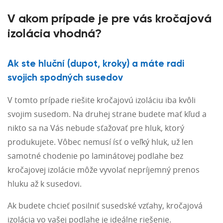
V akom prípade je pre vás kročajová
izolácia vhodná?
Ak ste hluční (dupot, kroky) a máte radi
svojich spodných susedov
V tomto prípade riešite kročajovú izoláciu iba kvôli
svojim susedom. Na druhej strane budete mať kľud a
nikto sa na Vás nebude sťažovať pre hluk, ktorý
produkujete. Vôbec nemusí ísť o veľký hluk, už len
samotné chodenie po laminátovej podlahe bez
kročajovej izolácie môže vyvolať nepríjemný prenos
hluku až k susedovi.
Ak budete chcieť posilniť susedské vzťahy, kročajová
izolácia vo vašej podlahe je ideálne riešenie.