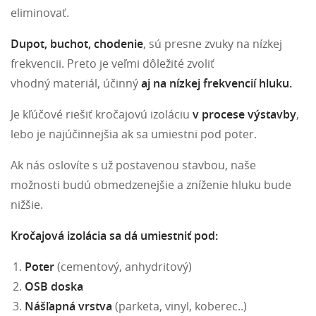
eliminovať.
Dupot, buchot, chodenie
, sú presne zvuky na nízkej
frekvencii. Preto je veľmi dôležité zvoliť
vhodný materiál, účinný
aj na nízkej frekvencií hluku.
Je kľúčové riešiť kročajovú izoláciu
v procese výstavby
,
lebo je najúčinnejšia ak sa umiestni pod poter.
Ak nás oslovíte s už postavenou stavbou, naše
možnosti budú obmedzenejšie a zníženie hluku bude
nižšie.
Kročajová izolácia sa dá umiestniť pod:
Poter
(cementový, anhydritový)
OSB doska
Nášľapná vrstva
(parketa, vinyl, koberec..)