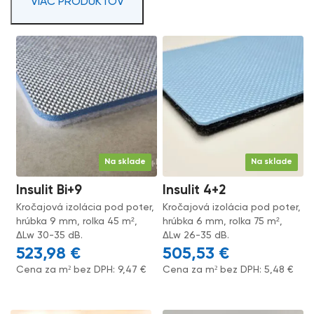
VIAC PRODUKTOV
Na sklade
Na sklade
Insulit Bi+9
Insulit 4+2
Kročajová izolácia pod poter,
Kročajová izolácia pod poter,
hrúbka 9 mm, rolka 45 m²,
hrúbka 6 mm, rolka 75 m²,
ΔLw 30-35 dB.
ΔLw 26-35 dB.
523,98
€
505,53
€
Cena za m² bez DPH:
9,47
€
Cena za m² bez DPH:
5,48
€