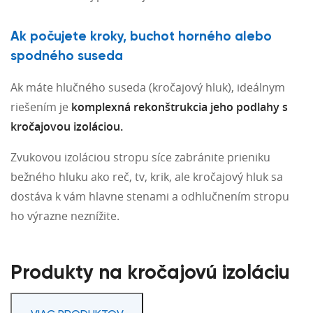
Ak počujete kroky, buchot horného alebo
spodného suseda
Ak máte hlučného suseda (kročajový hluk), ideálnym
riešením je
komplexná rekonštrukcia jeho podlahy s
kročajovou izoláciou.
Zvukovou izoláciou stropu síce zabránite prieniku
bežného hluku ako reč, tv, krik, ale kročajový hluk sa
dostáva k vám hlavne stenami a odhlučnením stropu
ho výrazne neznížite.
Produkty na kročajovú izoláciu