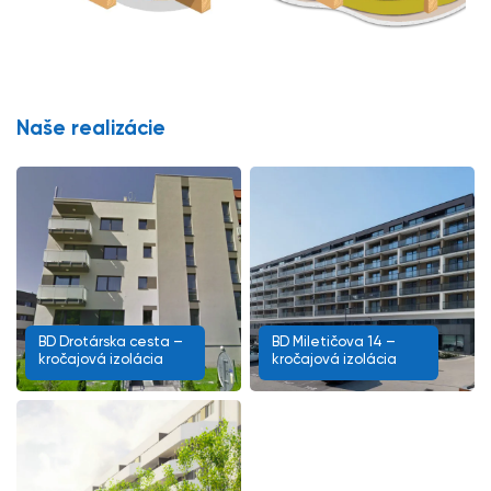
Naše realizácie
BD Drotárska cesta –
BD Miletičova 14 –
kročajová izolácia
kročajová izolácia