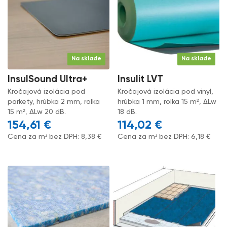
Na sklade
Na sklade
InsulSound Ultra+
Insulit LVT
Kročajová izolácia pod
Kročajová izolácia pod vinyl,
parkety, hrúbka 2 mm, rolka
hrúbka 1 mm, rolka 15 m², ΔLw
15 m², ΔLw 20 dB.
18 dB.
154,61
€
114,02
€
Cena za m² bez DPH:
8,38
€
Cena za m² bez DPH:
6,18
€