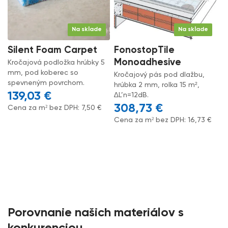
Na sklade
Na sklade
Silent Foam Carpet
FonostopTile
Monoadhesive
Kročajová podložka hrúbky 5
mm, pod koberec so
Kročajový pás pod dlažbu,
spevneným povrchom.
hrúbka 2 mm, rolka 15 m²,
139,03
€
∆L’n=12dB.
308,73
€
Cena za m² bez DPH:
7,50
€
Cena za m² bez DPH:
16,73
€
Porovnanie našich materiálov s