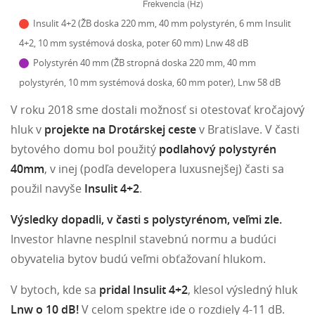
Insulit 4+2 (ŽB doska 220 mm, 40 mm polystyrén, 6 mm Insulit
4+2, 10 mm systémová doska, poter 60 mm) Lnw 48 dB
Polystyrén 40 mm (ŽB stropná doska 220 mm, 40 mm
polystyrén, 10 mm systémová doska, 60 mm poter), Lnw 58 dB
V roku 2018 sme dostali možnosť si otestovať kročajový
hluk v
projekte na Drotárskej ceste
v Bratislave. V časti
bytového domu bol použitý
podlahový polystyrén
40mm
, v inej (podľa developera luxusnejšej) časti sa
použil navyše
Insulit 4+2
.
Výsledky dopadli, v časti s polystyrénom, veľmi zle.
Investor hlavne nesplnil stavebnú normu a budúci
obyvatelia bytov budú veľmi obťažovaní hlukom.
V bytoch, kde sa
pridal Insulit 4+2
, klesol výsledný hluk
Lnw o 10 dB!
V celom spektre ide o rozdiely 4-11 dB.