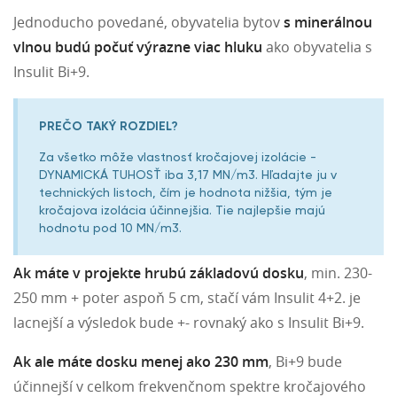
Jednoducho povedané, obyvatelia bytov
s minerálnou
vlnou budú počuť výrazne viac hluku
ako obyvatelia s
Insulit Bi+9.
PREČO TAKÝ ROZDIEL?
Za všetko môže vlastnosť kročajovej izolácie -
DYNAMICKÁ TUHOSŤ iba 3,17 MN/m3. Hľadajte ju v
technických listoch, čím je hodnota nižšia, tým je
kročajova izolácia účinnejšia. Tie najlepšie majú
hodnotu pod 10 MN/m3.
Ak máte v projekte hrubú základovú dosku
, min. 230-
250 mm + poter aspoň 5 cm, stačí vám Insulit 4+2. je
lacnejší a výsledok bude +- rovnaký ako s Insulit Bi+9.
Ak ale máte dosku menej ako 230 mm
, Bi+9 bude
účinnejší v celkom frekvenčnom spektre kročajového