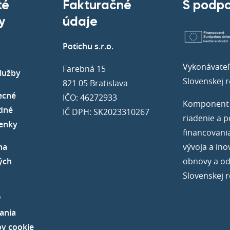
té
Fakturačné
S podp
y
údaje
Potichu s.r.o.
Vykonávateľ
Farebná 15
lužby
Slovenskej r
821 05 Bratislava
ecné
IČO: 46272933
Komponent 9
dné
IČ DPH: SK2023310267
riadenie a p
enky
financovani
na
vývoja a ino
ých
obnovy a od
Slovenskej r
y
ania
v cookie