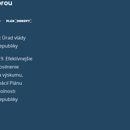
orou
: Úrad vlády
epubliky
. Efektívnejšie
osilnenie
a výskumu,
vácií Plánu
olnosti
epubliky