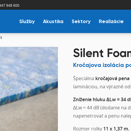
947 948 600
Služby
Akustika
Sektory
Realizácie
et
Silent Foa
Kročajova izolácia p
Špeciálna
kročajová pena
lamináciou, na výrazné od
Zníženie hluku ∆Lw = 34 d
∆Lw = 44 dB (dodanie na 
napenetrovať a penu nalep
Rozmer rolky
11 x 1,37 m.