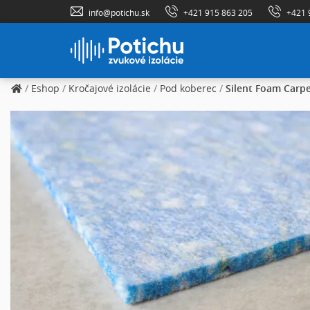
info@potichu.sk
+421 915 863 205
+421 
/
Eshop
/
Kročajové izolácie
/
Pod koberec
/
Silent Foam Carp