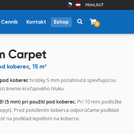
PRIHLÁSIŤ
Cenník
Kontakt
Eshop
0
m Carpet
od koberec, 15 m²
 pod koberec
hrúbky 5 mm potiahnutá spevňujúcou
stránenie kročajového hluku.
B! (5 mm) pri použití pod koberec.
Pri 10 mm podložke
dopyt). Pred položením koberca odporúčame podklad
iť na podklad lepidlom na koberce.