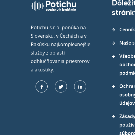
Dôleži
stránk
Potichu s.r.o. ponúka na
Cenník
Slovensku, v Čechách a v
Naše s
Rakúsku najkomplexnejšie
služby z oblasti
Všeob
odhlučňovania priestorov
obcho
a akustiky.
podmi
Ochra
osobn
údajov
Zásad
použív
súboro