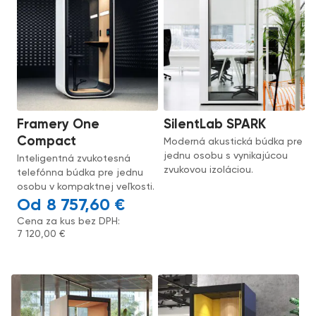
Framery One
SilentLab SPARK
Compact
Moderná akustická búdka pre
jednu osobu s vynikajúcou
Inteligentná zvukotesná
zvukovou izoláciou.
telefónna búdka pre jednu
osobu v kompaktnej veľkosti.
8 757,60
€
Cena za kus bez DPH:
7 120,00
€