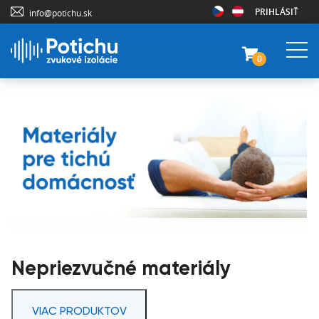
PRIHLÁSIŤ
info@potichu.sk
0
Nepriezvučné materiály
VIAC PRODUKTOV