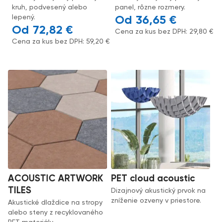
kruh, podvesený alebo
panel, rôzne rozmery.
lepený.
36,65
€
72,82
€
Cena za kus bez DPH:
29,80
€
Cena za kus bez DPH:
59,20
€
ACOUSTIC ARTWORK
PET cloud acoustic
TILES
Dizajnový akustický prvok na
zníženie ozveny v priestore.
Akustické dlaždice na stropy
alebo steny z recyklovaného