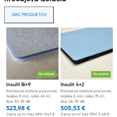
VIAC PRODUKTOV
Na sklade
Na sklade
Insulit Bi+9
Insulit 4+2
Kročajová izolácia pod poter,
Kročajová izolácia pod poter,
hrúbka 9 mm, rolka 45 m²,
hrúbka 6 mm, rolka 75 m²,
ΔLw 30-35 dB.
ΔLw 26-35 dB.
523,98
€
505,53
€
Cena za m² bez DPH:
9,47
€
Cena za m² bez DPH:
5,48
€