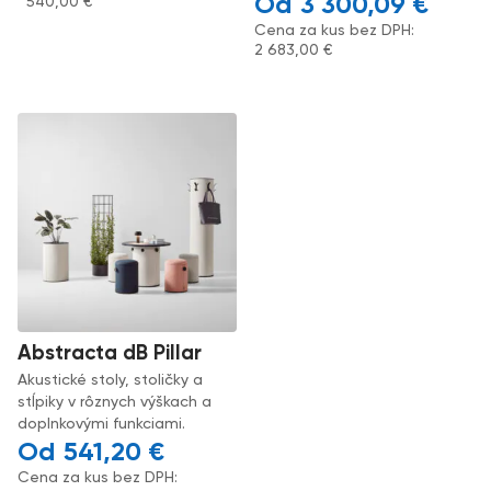
3 300,09
€
540,00
€
Cena za kus bez DPH:
2 683,00
€
Abstracta dB Pillar
Akustické stoly, stoličky a
stĺpiky v rôznych výškach a
doplnkovými funkciami.
541,20
€
Cena za kus bez DPH: