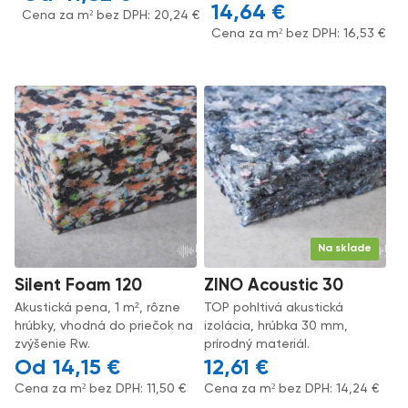
14,64
€
Cena za m² bez DPH:
20,24
€
Cena za m² bez DPH:
16,53
€
Na sklade
Silent Foam 120
ZINO Acoustic 30
Akustická pena, 1 m², rôzne
TOP pohltivá akustická
hrúbky, vhodná do priečok na
izolácia, hrúbka 30 mm,
zvýšenie Rw.
prírodný materiál.
14,15
€
12,61
€
Cena za m² bez DPH:
11,50
€
Cena za m² bez DPH:
14,24
€