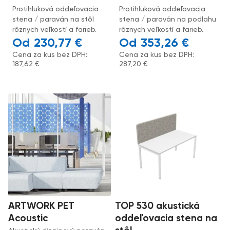
Protihluková oddeľovacia
Protihluková oddeľovacia
stena / paraván na stôl
stena / paraván na podlahu
rôznych veľkostí a farieb.
rôznych veľkostí a farieb.
230,77
€
353,26
€
Cena za kus bez DPH:
Cena za kus bez DPH:
187,62
€
287,20
€
ARTWORK PET
TOP 530 akustická
Acoustic
oddeľovacia stena na