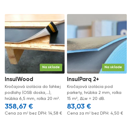
Na sklade
Na sklade
InsulWood
InsulParq 2+
Kročajová izolácia do ľahkej
Kročajová izolácia pod
podlahy (OSB doska,...),
parkety, hrúbka 2 mm, rolka
hrúbka 6,5 mm, rolka 20 m².
15 m², ΔLw = 20 dB.
358,67
€
83,03
€
Cena za m² bez DPH:
14,58
€
Cena za m² bez DPH:
4,50
€