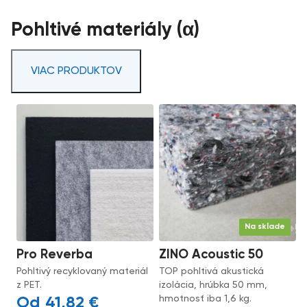
Pohltivé materiály (α)
VIAC PRODUKTOV
Na sklade
Pro Reverba
ZINO Acoustic 50
Pohltivý recyklovaný materiál
TOP pohltivá akustická
z PET.
izolácia, hrúbka 50 mm,
hmotnosť iba 1,6 kg.
41,82
€