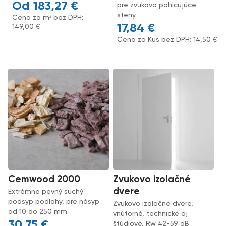
183,27
€
pre zvukovo pohlcujúce
steny.
Cena za m² bez DPH:
17,84
€
149,00
€
Cena za Kus bez DPH:
14,50
€
Cemwood 2000
Zvukovo izolačné
dvere
Extrémne pevný suchý
podsyp podlahy, pre násyp
Zvukovo izolačné dvere,
od 10 do 250 mm.
vnútorné, technické aj
30,75
€
štúdiové, Rw 42-59 dB.