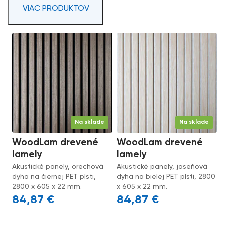
VIAC PRODUKTOV
Na sklade
Na sklade
WoodLam drevené
WoodLam drevené
lamely
lamely
Akustické panely, orechová
Akustické panely, jaseňová
dyha na čiernej PET plsti,
dyha na bielej PET plsti, 2800
2800 x 605 x 22 mm.
x 605 x 22 mm.
84,87
€
84,87
€