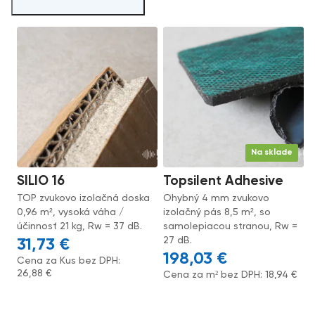
Na sklade
SILIO 16
Topsilent Adhesive
TOP zvukovo izolačná doska
Ohybný 4 mm zvukovo
0,96 m², vysoká váha /
izolačný pás 8,5 m², so
účinnosť 21 kg, Rw = 37 dB.
samolepiacou stranou, Rw =
27 dB.
31,73
€
198,03
€
Cena za Kus bez DPH:
26,88
€
Cena za m² bez DPH:
18,94
€