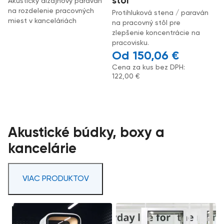
stôl
Akustický dizajnový paraván
na rozdelenie pracovných
Protihluková stena / paraván
miest v kanceláriách
na pracovný stôl pre
zlepšenie koncentrácie na
pracovisku.
150,06
€
Cena za kus bez DPH:
122,00
€
Akustické búdky, boxy a
kancelárie
VIAC PRODUKTOV