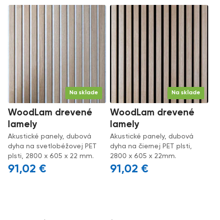
Na sklade
Na sklade
WoodLam drevené
WoodLam drevené
lamely
lamely
Akustické panely, dubová
Akustické panely, dubová
dyha na svetlobéžovej PET
dyha na čiernej PET plsti,
plsti, 2800 x 605 x 22 mm.
2800 x 605 x 22mm.
91,02
€
91,02
€