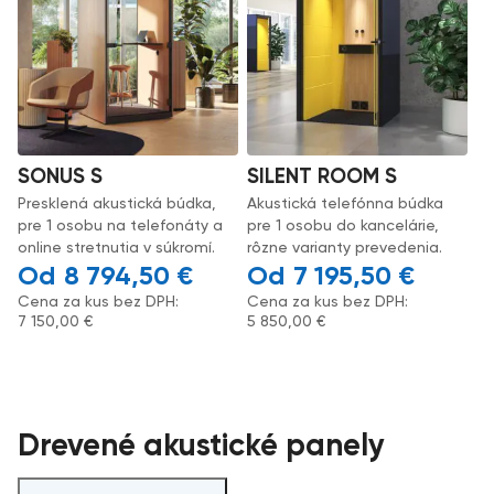
SONUS S
SILENT ROOM S
Presklená akustická búdka,
Akustická telefónna búdka
pre 1 osobu na telefonáty a
pre 1 osobu do kancelárie,
online stretnutia v súkromí.
rôzne varianty prevedenia.
8 794,50
€
7 195,50
€
Cena za kus bez DPH:
Cena za kus bez DPH:
7 150,00
€
5 850,00
€
Drevené akustické panely