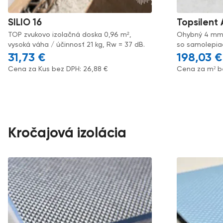
SILIO 16
Topsilent
TOP zvukovo izolačná doska 0,96 m²,
Ohybný 4 mm 
vysoká váha / účinnosť 21 kg, Rw = 37 dB.
so samolepiac
31,73
€
198,03
€
Cena za Kus bez DPH:
26,88
€
Cena za m² b
Kročajová izolácia