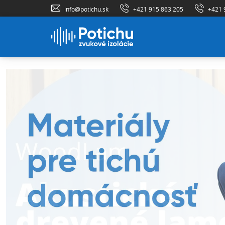
info@potichu.sk
+421 915 863 205
+421 