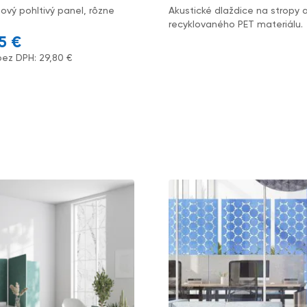
nový pohltivý panel, rôzne
Akustické dlaždice na stropy 
recyklovaného PET materiálu.
65
€
bez DPH:
29,80
€