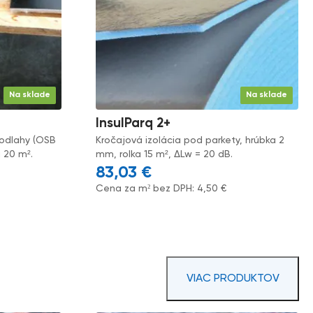
Na sklade
Na sklade
InsulParq 2+
podlahy (OSB
Kročajová izolácia pod parkety, hrúbka 2
a 20 m².
mm, rolka 15 m², ΔLw = 20 dB.
83,03
€
Cena za m² bez DPH:
4,50
€
VIAC PRODUKTOV