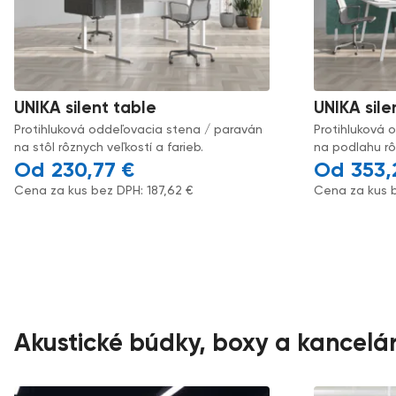
UNIKA silent table
UNIKA sile
Protihluková oddeľovacia stena / paraván
Protihluková 
na stôl rôznych veľkostí a farieb.
na podlahu rôz
230,77
€
353
Cena za kus bez DPH:
187,62
€
Cena za kus 
Akustické búdky, boxy a kancelár