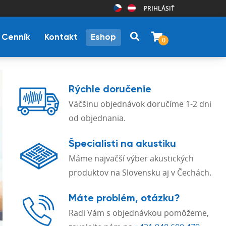
PRIHLÁSIŤ
Cenník
Kontakt
Eshop
0
Rýchle doručenie
Väčšinu objednávok doručíme 1-2 dni
od objednania.
Špecialisti na akustiku
Máme najväčší výber akustických
produktov na Slovensku aj v Čechách.
Máte problém, otázku?
Radi Vám s objednávkou pomôžeme,