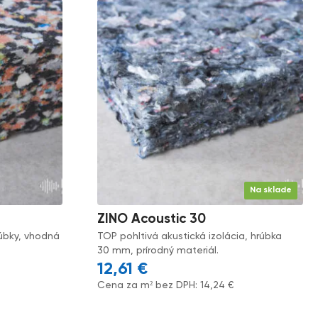
Na sklade
ZINO Acoustic 30
rúbky, vhodná
TOP pohltivá akustická izolácia, hrúbka
30 mm, prírodný materiál.
12,61
€
Cena za m² bez DPH:
14,24
€