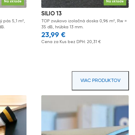
Na sklade
Na sklade
SILIO 13
 pás 5,1 m²,
TOP zvukovo izolačná doska 0,96 m², Rw =
dB.
35 dB, hrúbka 13 mm.
23,99
€
Cena za Kus bez DPH:
20,31
€
VIAC PRODUKTOV