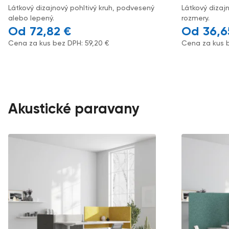
Látkový dizajnový pohltivý kruh, podvesený
Látkový dizaj
alebo lepený.
rozmery.
72,82
€
36,
Cena za kus bez DPH:
59,20
€
Cena za kus 
Akustické paravany