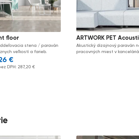
nt floor
ARTWORK PET Acousti
oddeľovacia stena / paraván
Akustický dizajnový paraván n
nych veľkostí a farieb.
pracovných miest v kancelári
,26
€
bez DPH:
287,20
€
ie