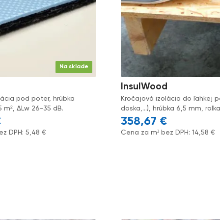
Na sklade
InsulWood
lácia pod poter, hrúbka
Kročajová izolácia do ľahkej 
5 m², ΔLw 26-35 dB.
doska,...), hrúbka 6,5 mm, rolk
€
358,67
€
ez DPH:
5,48
€
Cena za m² bez DPH:
14,58
€