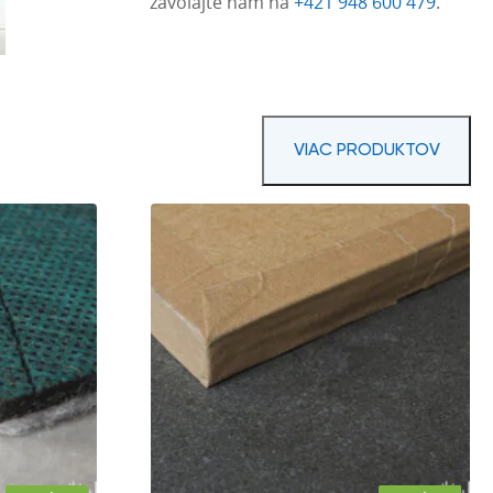
zavolajte nám na
+421 948 600 479
.
VIAC PRODUKTOV