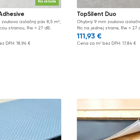
Na sklade
 Adhesive
TopSilent Duo
zvukovo izolačný pás 8,5 m²,
Ohybný 9 mm zvukovo izolačný
ou stranou, Rw = 27 dB.
filc na jednej strane, Rw = 27 
111,93
€
ez DPH:
18,94
€
Cena za m² bez DPH:
17,84
€