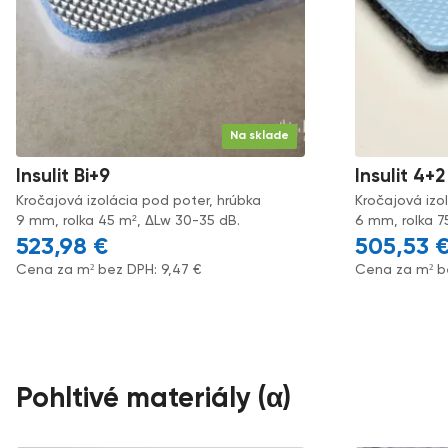
Na sklade
Insulit Bi+9
Insulit 4+2
Kročajová izolácia pod poter, hrúbka
Kročajová izo
9 mm, rolka 45 m², ΔLw 30-35 dB.
6 mm, rolka 7
523,98
€
505,53
Cena za m² bez DPH:
9,47
€
Cena za m² b
Pohltivé materiály (α)