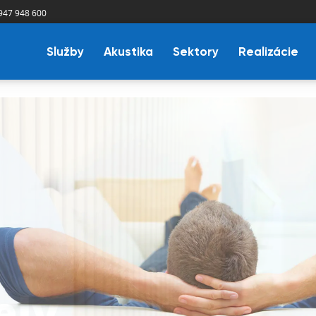
947 948 600
Služby
Akustika
Sektory
Realizácie