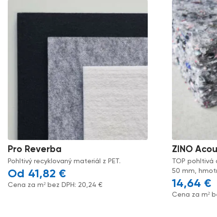
Pro Reverba
ZINO Acou
Pohltivý recyklovaný materiál z PET.
TOP pohltivá 
50 mm, hmotno
41,82
€
14,64
€
Cena za m² bez DPH:
20,24
€
Cena za m² b