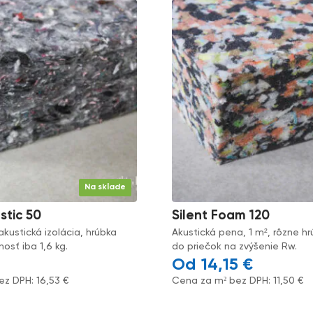
Na sklade
stic 50
Silent Foam 120
akustická izolácia, hrúbka
Akustická pena, 1 m², rôzne h
sť iba 1,6 kg.
do priečok na zvýšenie Rw.
14,15
€
ez DPH:
16,53
€
Cena za m² bez DPH:
11,50
€