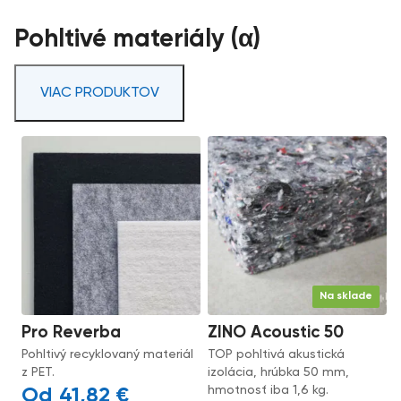
Pohltivé materiály (α)
VIAC PRODUKTOV
Na sklade
Pro Reverba
ZINO Acoustic 50
Pohltivý recyklovaný materiál
TOP pohltivá akustická
z PET.
izolácia, hrúbka 50 mm,
hmotnosť iba 1,6 kg.
41,82
€