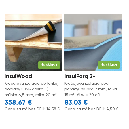
Na sklade
Na sklade
InsulWood
InsulParq 2+
Kročajová izolácia do ľahkej
Kročajová izolácia pod
podlahy (OSB doska,...),
parkety, hrúbka 2 mm, rolka
hrúbka 6,5 mm, rolka 20 m².
15 m², ΔLw = 20 dB.
358,67
€
83,03
€
Cena za m² bez DPH:
14,58
€
Cena za m² bez DPH:
4,50
€