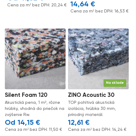
14,64
€
Cena za m² bez DPH:
20,24
€
Cena za m² bez DPH:
16,53
€
Na sklade
Silent Foam 120
ZINO Acoustic 30
Akustická pena, 1 m², rôzne
TOP pohltivá akustická
hrúbky, vhodná do priečok na
izolácia, hrúbka 30 mm,
zvýšenie Rw.
prírodný materiál.
14,15
€
12,61
€
Cena za m² bez DPH:
11,50
€
Cena za m² bez DPH:
14,24
€