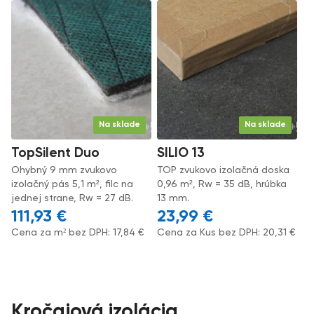
Na sklade
Na sklade
TopSilent Duo
SILIO 13
Ohybný 9 mm zvukovo
TOP zvukovo izolačná doska
izolačný pás 5,1 m², filc na
0,96 m², Rw = 35 dB, hrúbka
jednej strane, Rw = 27 dB.
13 mm.
111,93
€
23,99
€
Cena za m² bez DPH:
17,84
€
Cena za Kus bez DPH:
20,31
€
Kročajová izolácia