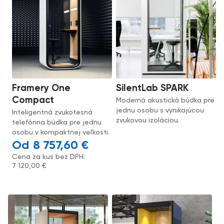
Framery One
SilentLab SPARK
Compact
Moderná akustická búdka pre
jednu osobu s vynikajúcou
Inteligentná zvukotesná
zvukovou izoláciou.
telefónna búdka pre jednu
osobu v kompaktnej veľkosti.
8 757,60
€
Cena za kus bez DPH:
7 120,00
€