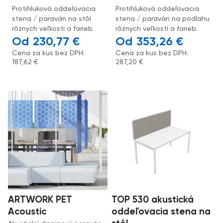
Protihluková oddeľovacia
Protihluková oddeľovacia
stena / paraván na stôl
stena / paraván na podlahu
rôznych veľkostí a farieb.
rôznych veľkostí a farieb.
230,77
€
353,26
€
Cena za kus bez DPH:
Cena za kus bez DPH:
187,62
€
287,20
€
ARTWORK PET
TOP 530 akustická
Acoustic
oddeľovacia stena na