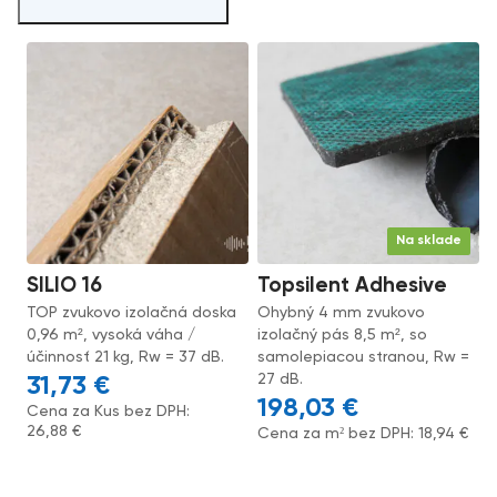
Na sklade
SILIO 16
Topsilent Adhesive
TOP zvukovo izolačná doska
Ohybný 4 mm zvukovo
0,96 m², vysoká váha /
izolačný pás 8,5 m², so
účinnosť 21 kg, Rw = 37 dB.
samolepiacou stranou, Rw =
27 dB.
31,73
€
198,03
€
Cena za Kus bez DPH:
26,88
€
Cena za m² bez DPH:
18,94
€