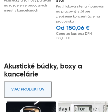
stôl
Akustický dizajnový paraván
na rozdelenie pracovných
Protihluková stena / paraván
miest v kanceláriách
na pracovný stôl pre
zlepšenie koncentrácie na
pracovisku.
150,06
€
Cena za kus bez DPH:
122,00
€
Akustické búdky, boxy a
kancelárie
VIAC PRODUKTOV