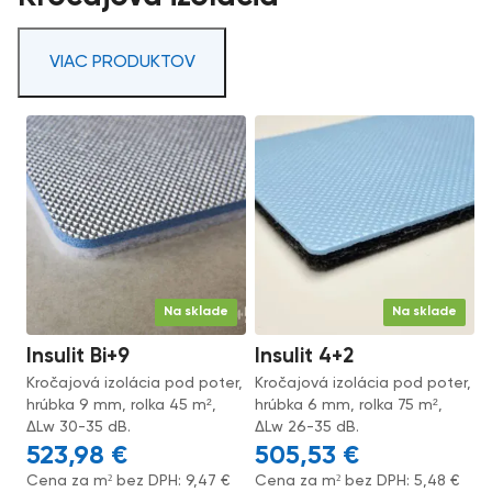
VIAC PRODUKTOV
Na sklade
Na sklade
Insulit Bi+9
Insulit 4+2
Kročajová izolácia pod poter,
Kročajová izolácia pod poter,
hrúbka 9 mm, rolka 45 m²,
hrúbka 6 mm, rolka 75 m²,
ΔLw 30-35 dB.
ΔLw 26-35 dB.
523,98
€
505,53
€
Cena za m² bez DPH:
9,47
€
Cena za m² bez DPH:
5,48
€