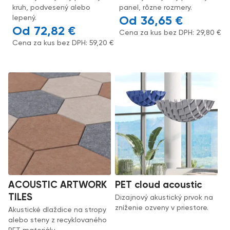
kruh, podvesený alebo
panel, rôzne rozmery.
lepený.
36,65
€
72,82
€
Cena za kus bez DPH:
29,80
€
Cena za kus bez DPH:
59,20
€
ACOUSTIC ARTWORK
PET cloud acoustic
TILES
Dizajnový akustický prvok na
zníženie ozveny v priestore.
Akustické dlaždice na stropy
alebo steny z recyklovaného