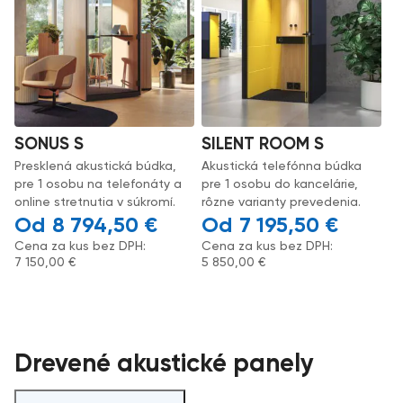
SONUS S
SILENT ROOM S
Presklená akustická búdka,
Akustická telefónna búdka
pre 1 osobu na telefonáty a
pre 1 osobu do kancelárie,
online stretnutia v súkromí.
rôzne varianty prevedenia.
8 794,50
€
7 195,50
€
Cena za kus bez DPH:
Cena za kus bez DPH:
7 150,00
€
5 850,00
€
Drevené akustické panely