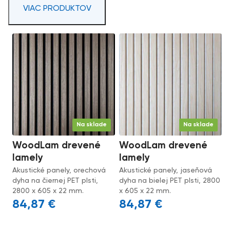
VIAC PRODUKTOV
Na sklade
Na sklade
WoodLam drevené
WoodLam drevené
lamely
lamely
Akustické panely, orechová
Akustické panely, jaseňová
dyha na čiernej PET plsti,
dyha na bielej PET plsti, 2800
2800 x 605 x 22 mm.
x 605 x 22 mm.
84,87
€
84,87
€