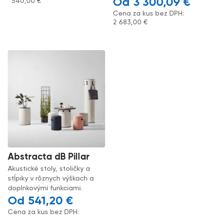
3 300,09
€
540,00
€
Cena za kus bez DPH:
2 683,00
€
Abstracta dB Pillar
Akustické stoly, stoličky a
stĺpiky v rôznych výškach a
doplnkovými funkciami.
541,20
€
Cena za kus bez DPH: