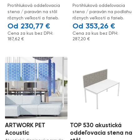
Protihluková oddeľovacia
Protihluková oddeľovacia
stena / paraván na stôl
stena / paraván na podlahu
rôznych veľkostí a farieb.
rôznych veľkostí a farieb.
230,77
€
353,26
€
Cena za kus bez DPH:
Cena za kus bez DPH:
187,62
€
287,20
€
ARTWORK PET
TOP 530 akustická
Acoustic
oddeľovacia stena na