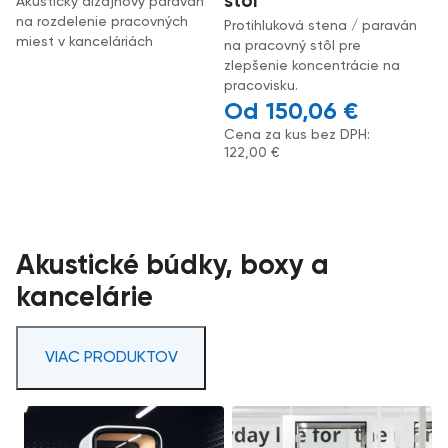
stôl
Akustický dizajnový paraván
na rozdelenie pracovných
Protihluková stena / paraván
miest v kanceláriách
na pracovný stôl pre
zlepšenie koncentrácie na
pracovisku.
150,06
€
Cena za kus bez DPH:
122,00
€
Akustické búdky, boxy a
kancelárie
VIAC PRODUKTOV