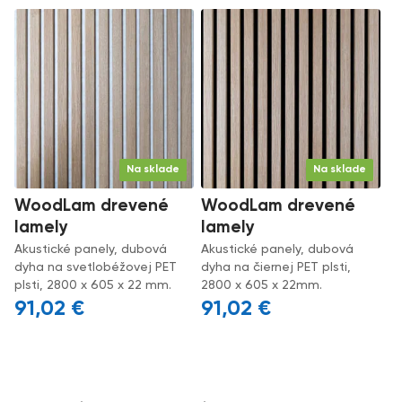
Na sklade
Na sklade
WoodLam drevené
WoodLam drevené
lamely
lamely
Akustické panely, dubová
Akustické panely, dubová
dyha na svetlobéžovej PET
dyha na čiernej PET plsti,
plsti, 2800 x 605 x 22 mm.
2800 x 605 x 22mm.
91,02
€
91,02
€