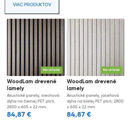
VIAC PRODUKTOV
Na sklade
Na sklade
WoodLam drevené
WoodLam drevené
lamely
lamely
Akustické panely, orechová
Akustické panely, jaseňová
dyha na čiernej PET plsti,
dyha na bielej PET plsti, 2800
2800 x 605 x 22 mm.
x 605 x 22 mm.
84,87
€
84,87
€