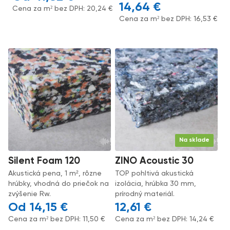
14,64
€
Cena za m² bez DPH:
20,24
€
Cena za m² bez DPH:
16,53
€
Na sklade
Silent Foam 120
ZINO Acoustic 30
Akustická pena, 1 m², rôzne
TOP pohltivá akustická
hrúbky, vhodná do priečok na
izolácia, hrúbka 30 mm,
zvýšenie Rw.
prírodný materiál.
14,15
€
12,61
€
Cena za m² bez DPH:
11,50
€
Cena za m² bez DPH:
14,24
€