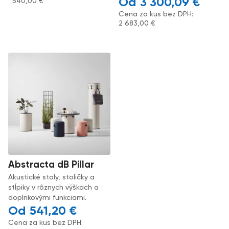
3 300,09
€
540,00
€
Cena za kus bez DPH:
2 683,00
€
Abstracta dB Pillar
Akustické stoly, stoličky a
stĺpiky v rôznych výškach a
doplnkovými funkciami.
541,20
€
Cena za kus bez DPH: