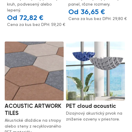
kruh, podvesený alebo
panel, rôzne rozmery.
lepený.
36,65
€
72,82
€
Cena za kus bez DPH:
29,80
€
Cena za kus bez DPH:
59,20
€
ACOUSTIC ARTWORK
PET cloud acoustic
TILES
Dizajnový akustický prvok na
zníženie ozveny v priestore.
Akustické dlaždice na stropy
alebo steny z recyklovaného