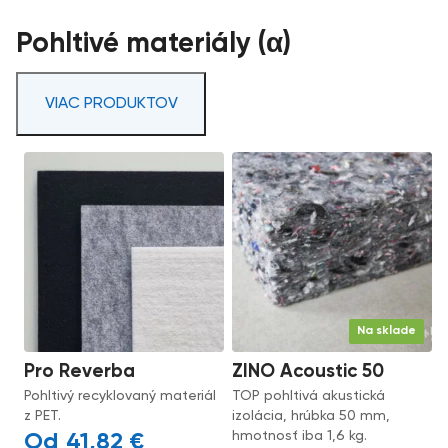
Pohltivé materiály (α)
VIAC PRODUKTOV
Na sklade
Pro Reverba
ZINO Acoustic 50
Pohltivý recyklovaný materiál
TOP pohltivá akustická
z PET.
izolácia, hrúbka 50 mm,
hmotnosť iba 1,6 kg.
41,82
€