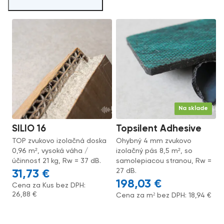
Na sklade
SILIO 16
Topsilent Adhesive
TOP zvukovo izolačná doska
Ohybný 4 mm zvukovo
0,96 m², vysoká váha /
izolačný pás 8,5 m², so
účinnosť 21 kg, Rw = 37 dB.
samolepiacou stranou, Rw =
27 dB.
31,73
€
198,03
€
Cena za Kus bez DPH:
26,88
€
Cena za m² bez DPH:
18,94
€