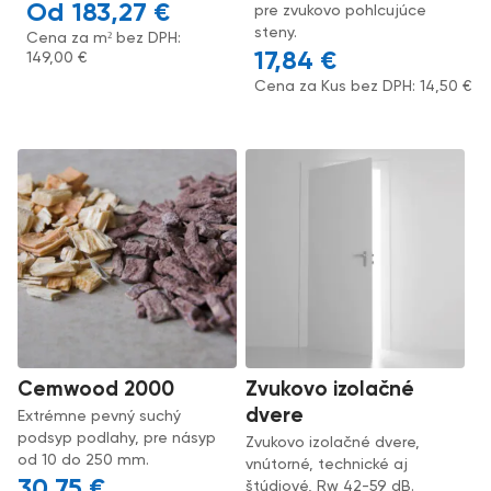
183,27
€
pre zvukovo pohlcujúce
steny.
Cena za m² bez DPH:
17,84
€
149,00
€
Cena za Kus bez DPH:
14,50
€
Cemwood 2000
Zvukovo izolačné
dvere
Extrémne pevný suchý
podsyp podlahy, pre násyp
Zvukovo izolačné dvere,
od 10 do 250 mm.
vnútorné, technické aj
30,75
€
štúdiové, Rw 42-59 dB.