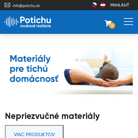
PRIHLÁSIŤ
info@potichu.sk
0
Nepriezvučné materiály
VIAC PRODUKTOV