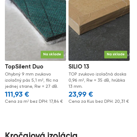
Na sklade
Na sklade
TopSilent Duo
SILIO 13
Ohybný 9 mm zvukovo
TOP zvukovo izolačná doska
izolačný pás 5,1 m², filc na
0,96 m², Rw = 35 dB, hrúbka
jednej strane, Rw = 27 dB.
13 mm.
111,93
€
23,99
€
Cena za m² bez DPH:
17,84
€
Cena za Kus bez DPH:
20,31
€
Kročajová izolácia