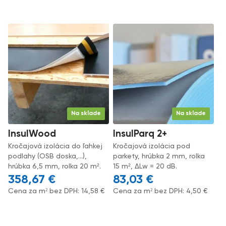
Na sklade
Na sklade
InsulWood
InsulParq 2+
Kročajová izolácia do ľahkej
Kročajová izolácia pod
podlahy (OSB doska,...),
parkety, hrúbka 2 mm, rolka
hrúbka 6,5 mm, rolka 20 m².
15 m², ΔLw = 20 dB.
358,67
€
83,03
€
Cena za m² bez DPH:
14,58
€
Cena za m² bez DPH:
4,50
€