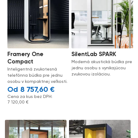
Framery One
SilentLab SPARK
Compact
Moderná akustická búdka pre
jednu osobu s vynikajúcou
Inteligentná zvukotesná
zvukovou izoláciou.
telefónna búdka pre jednu
osobu v kompaktnej veľkosti.
8 757,60
€
Cena za kus bez DPH:
7 120,00
€