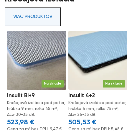
VIAC PRODUKTOV
Na sklade
Na sklade
Insulit Bi+9
Insulit 4+2
Kročajová izolácia pod poter,
Kročajová izolácia pod poter,
hrúbka 9 mm, rolka 45 m²,
hrúbka 6 mm, rolka 75 m²,
ΔLw 30-35 dB.
ΔLw 26-35 dB.
523,98
€
505,53
€
Cena za m² bez DPH:
9,47
€
Cena za m² bez DPH:
5,48
€