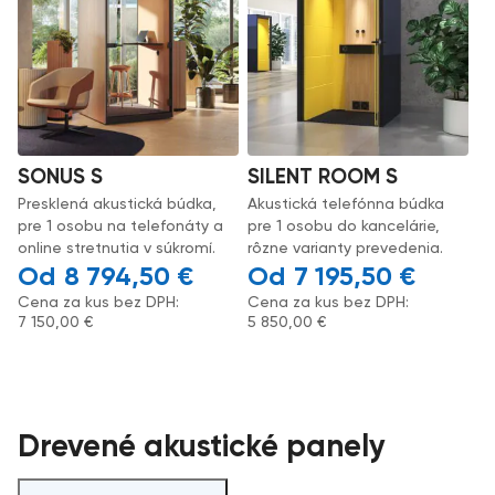
SONUS S
SILENT ROOM S
Presklená akustická búdka,
Akustická telefónna búdka
pre 1 osobu na telefonáty a
pre 1 osobu do kancelárie,
online stretnutia v súkromí.
rôzne varianty prevedenia.
8 794,50
€
7 195,50
€
Cena za kus bez DPH:
Cena za kus bez DPH:
7 150,00
€
5 850,00
€
Drevené akustické panely