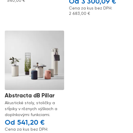
3 300,09
€
540,00
€
Cena za kus bez DPH:
2 683,00
€
Abstracta dB Pillar
Akustické stoly, stoličky a
stĺpiky v rôznych výškach a
doplnkovými funkciami.
541,20
€
Cena za kus bez DPH: