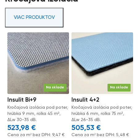
VIAC PRODUKTOV
Na sklade
Na sklade
Insulit Bi+9
Insulit 4+2
Kročajová izolácia pod poter,
Kročajová izolácia pod poter,
hrúbka 9 mm, rolka 45 m²,
hrúbka 6 mm, rolka 75 m²,
ΔLw 30-35 dB.
ΔLw 26-35 dB.
523,98
€
505,53
€
Cena za m² bez DPH:
9,47
€
Cena za m² bez DPH:
5,48
€