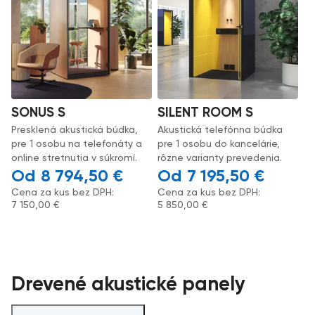
SONUS S
SILENT ROOM S
Presklená akustická búdka,
Akustická telefónna búdka
pre 1 osobu na telefonáty a
pre 1 osobu do kancelárie,
online stretnutia v súkromí.
rôzne varianty prevedenia.
8 794,50
€
7 195,50
€
Cena za kus bez DPH:
Cena za kus bez DPH:
7 150,00
€
5 850,00
€
Drevené akustické panely