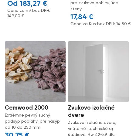
183,27
€
pre zvukovo pohlcujúce
steny.
Cena za m² bez DPH:
17,84
€
149,00
€
Cena za Kus bez DPH:
14,50
€
Cemwood 2000
Zvukovo izolačné
dvere
Extrémne pevný suchý
podsyp podlahy, pre násyp
Zvukovo izolačné dvere,
od 10 do 250 mm.
vnútorné, technické aj
30,75
€
štúdiové, Rw 42-59 dB.