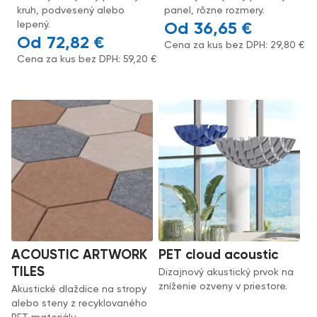
kruh, podvesený alebo
panel, rôzne rozmery.
lepený.
36,65
€
72,82
€
Cena za kus bez DPH:
29,80
€
Cena za kus bez DPH:
59,20
€
ACOUSTIC ARTWORK
PET cloud acoustic
TILES
Dizajnový akustický prvok na
zníženie ozveny v priestore.
Akustické dlaždice na stropy
alebo steny z recyklovaného