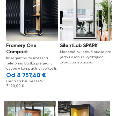
Framery One
SilentLab SPARK
Compact
Moderná akustická búdka pre
jednu osobu s vynikajúcou
Inteligentná zvukotesná
zvukovou izoláciou.
telefónna búdka pre jednu
osobu v kompaktnej veľkosti.
8 757,60
€
Cena za kus bez DPH:
7 120,00
€