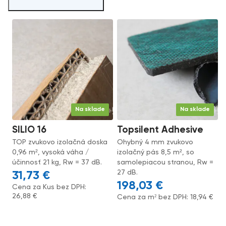
Na sklade
Na sklade
SILIO 16
Topsilent Adhesive
TOP zvukovo izolačná doska
Ohybný 4 mm zvukovo
0,96 m², vysoká váha /
izolačný pás 8,5 m², so
účinnosť 21 kg, Rw = 37 dB.
samolepiacou stranou, Rw =
27 dB.
31,73
€
198,03
€
Cena za Kus bez DPH:
26,88
€
Cena za m² bez DPH:
18,94
€