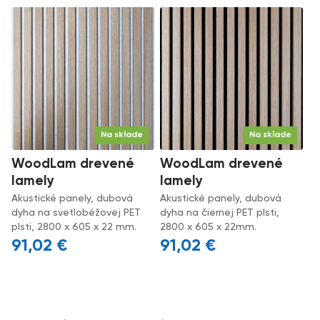
Na sklade
Na sklade
WoodLam drevené
WoodLam drevené
lamely
lamely
Akustické panely, dubová
Akustické panely, dubová
dyha na svetlobéžovej PET
dyha na čiernej PET plsti,
plsti, 2800 x 605 x 22 mm.
2800 x 605 x 22mm.
91,02
€
91,02
€