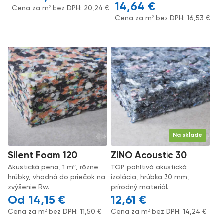
14,64
€
Cena za m² bez DPH:
20,24
€
Cena za m² bez DPH:
16,53
€
Na sklade
Silent Foam 120
ZINO Acoustic 30
Akustická pena, 1 m², rôzne
TOP pohltivá akustická
hrúbky, vhodná do priečok na
izolácia, hrúbka 30 mm,
zvýšenie Rw.
prírodný materiál.
14,15
€
12,61
€
Cena za m² bez DPH:
11,50
€
Cena za m² bez DPH:
14,24
€