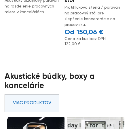
stôl
Akustický dizajnový paraván
na rozdelenie pracovných
Protihluková stena / paraván
miest v kanceláriách
na pracovný stôl pre
zlepšenie koncentrácie na
pracovisku.
150,06
€
Cena za kus bez DPH:
122,00
€
Akustické búdky, boxy a
kancelárie
VIAC PRODUKTOV