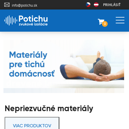
PRIHLÁSIŤ
info@potichu.sk
0
Nepriezvučné materiály
VIAC PRODUKTOV