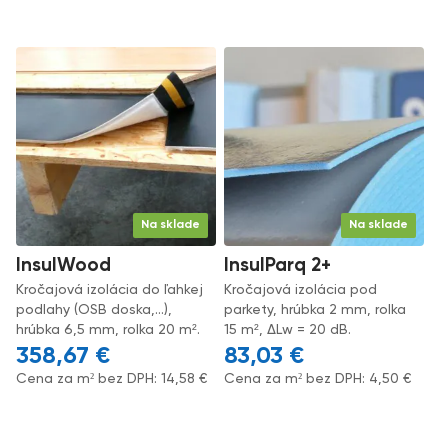
Na sklade
Na sklade
InsulWood
InsulParq 2+
Kročajová izolácia do ľahkej
Kročajová izolácia pod
podlahy (OSB doska,...),
parkety, hrúbka 2 mm, rolka
hrúbka 6,5 mm, rolka 20 m².
15 m², ΔLw = 20 dB.
358,67
€
83,03
€
Cena za m² bez DPH:
14,58
€
Cena za m² bez DPH:
4,50
€