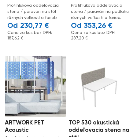
Protihluková oddeľovacia
Protihluková oddeľovacia
stena / paraván na stôl
stena / paraván na podlahu
rôznych veľkostí a farieb.
rôznych veľkostí a farieb.
230,77
€
353,26
€
Cena za kus bez DPH:
Cena za kus bez DPH:
187,62
€
287,20
€
ARTWORK PET
TOP 530 akustická
Acoustic
oddeľovacia stena na