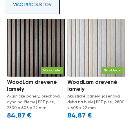
VIAC PRODUKTOV
Na sklade
Na sklade
WoodLam drevené
WoodLam drevené
lamely
lamely
Akustické panely, orechová
Akustické panely, jaseňová
dyha na čiernej PET plsti,
dyha na bielej PET plsti, 2800
2800 x 605 x 22 mm.
x 605 x 22 mm.
84,87
€
84,87
€