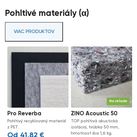
Pohltivé materiály (α)
VIAC PRODUKTOV
Na sklade
Pro Reverba
ZINO Acoustic 50
Pohltivý recyklovaný materiál
TOP pohltivá akustická
z PET.
izolácia, hrúbka 50 mm,
hmotnosť iba 1,6 kg.
41,82
€