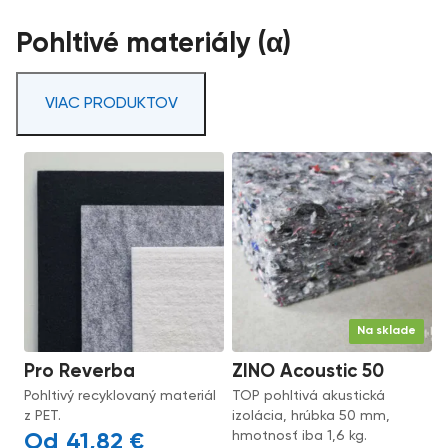
Pohltivé materiály (α)
VIAC PRODUKTOV
Na sklade
Pro Reverba
ZINO Acoustic 50
Pohltivý recyklovaný materiál
TOP pohltivá akustická
z PET.
izolácia, hrúbka 50 mm,
hmotnosť iba 1,6 kg.
41,82
€