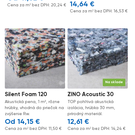
14,64
€
Cena za m² bez DPH:
20,24
€
Cena za m² bez DPH:
16,53
€
Na sklade
Silent Foam 120
ZINO Acoustic 30
Akustická pena, 1 m², rôzne
TOP pohltivá akustická
hrúbky, vhodná do priečok na
izolácia, hrúbka 30 mm,
zvýšenie Rw.
prírodný materiál.
14,15
€
12,61
€
Cena za m² bez DPH:
11,50
€
Cena za m² bez DPH:
14,24
€