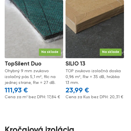
Na sklade
Na sklade
TopSilent Duo
SILIO 13
Ohybný 9 mm zvukovo
TOP zvukovo izolačná doska
izolačný pás 5,1 m², filc na
0,96 m², Rw = 35 dB, hrúbka
jednej strane, Rw = 27 dB.
13 mm.
111,93
€
23,99
€
Cena za m² bez DPH:
17,84
€
Cena za Kus bez DPH:
20,31
€
Kročajová izolácia