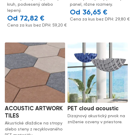
kruh, podvesený alebo
panel, rôzne rozmery.
lepený.
36,65
€
72,82
€
Cena za kus bez DPH:
29,80
€
Cena za kus bez DPH:
59,20
€
ACOUSTIC ARTWORK
PET cloud acoustic
TILES
Dizajnový akustický prvok na
zníženie ozveny v priestore.
Akustické dlaždice na stropy
alebo steny z recyklovaného