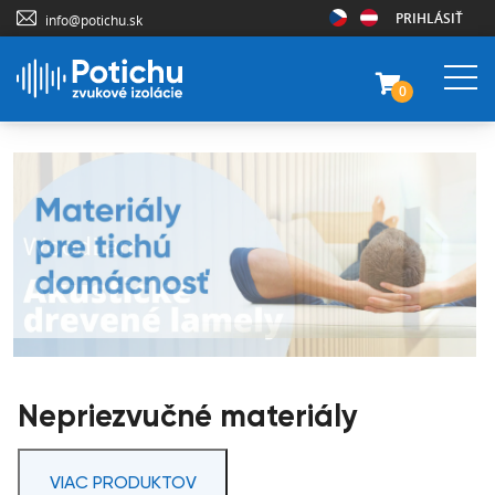
PRIHLÁSIŤ
info@potichu.sk
0
Nepriezvučné materiály
VIAC PRODUKTOV