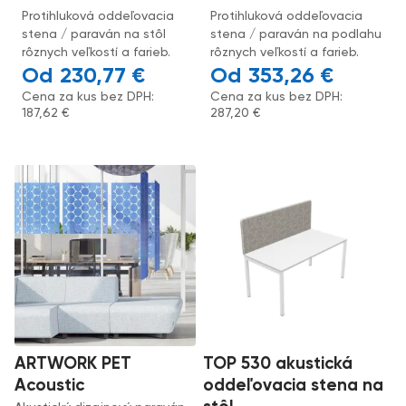
Protihluková oddeľovacia
Protihluková oddeľovacia
stena / paraván na stôl
stena / paraván na podlahu
rôznych veľkostí a farieb.
rôznych veľkostí a farieb.
230,77
€
353,26
€
Cena za kus bez DPH:
Cena za kus bez DPH:
187,62
€
287,20
€
ARTWORK PET
TOP 530 akustická
Acoustic
oddeľovacia stena na