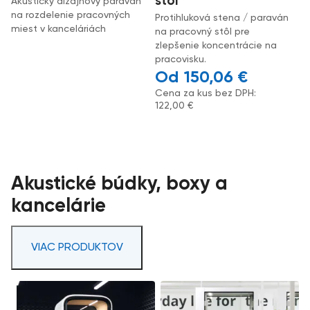
stôl
Akustický dizajnový paraván
na rozdelenie pracovných
Protihluková stena / paraván
miest v kanceláriách
na pracovný stôl pre
zlepšenie koncentrácie na
pracovisku.
150,06
€
Cena za kus bez DPH:
122,00
€
Akustické búdky, boxy a
kancelárie
VIAC PRODUKTOV