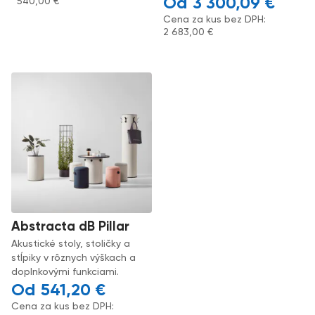
3 300,09
€
540,00
€
Cena za kus bez DPH:
2 683,00
€
Abstracta dB Pillar
Akustické stoly, stoličky a
stĺpiky v rôznych výškach a
doplnkovými funkciami.
541,20
€
Cena za kus bez DPH: