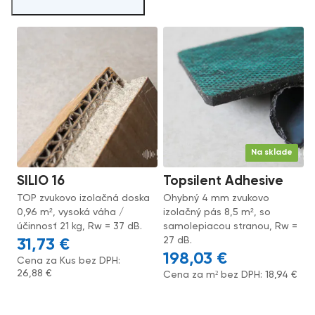
Na sklade
SILIO 16
Topsilent Adhesive
TOP zvukovo izolačná doska
Ohybný 4 mm zvukovo
0,96 m², vysoká váha /
izolačný pás 8,5 m², so
účinnosť 21 kg, Rw = 37 dB.
samolepiacou stranou, Rw =
27 dB.
31,73
€
198,03
€
Cena za Kus bez DPH:
26,88
€
Cena za m² bez DPH:
18,94
€