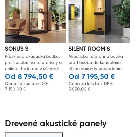
SONUS S
SILENT ROOM S
Presklená akustická búdka,
Akustická telefónna búdka
pre 1 osobu na telefonáty a
pre 1 osobu do kancelárie,
online stretnutia v súkromí.
rôzne varianty prevedenia.
8 794,50
€
7 195,50
€
Cena za kus bez DPH:
Cena za kus bez DPH:
7 150,00
€
5 850,00
€
Drevené akustické panely