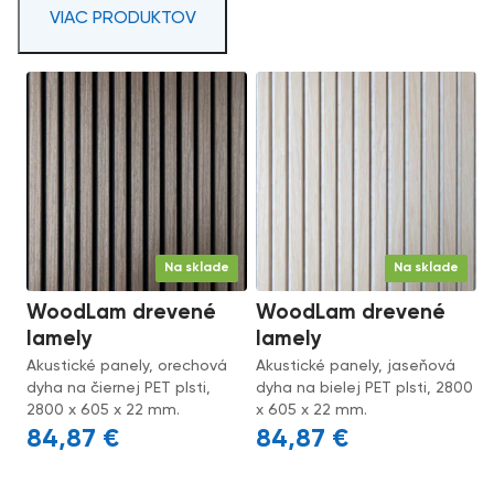
VIAC PRODUKTOV
Na sklade
Na sklade
WoodLam drevené
WoodLam drevené
lamely
lamely
Akustické panely, orechová
Akustické panely, jaseňová
dyha na čiernej PET plsti,
dyha na bielej PET plsti, 2800
2800 x 605 x 22 mm.
x 605 x 22 mm.
84,87
€
84,87
€