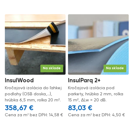
Na sklade
Na sklade
InsulWood
InsulParq 2+
Kročajová izolácia do ľahkej
Kročajová izolácia pod
podlahy (OSB doska,...),
parkety, hrúbka 2 mm, rolka
hrúbka 6,5 mm, rolka 20 m².
15 m², ΔLw = 20 dB.
358,67
€
83,03
€
Cena za m² bez DPH:
14,58
€
Cena za m² bez DPH:
4,50
€