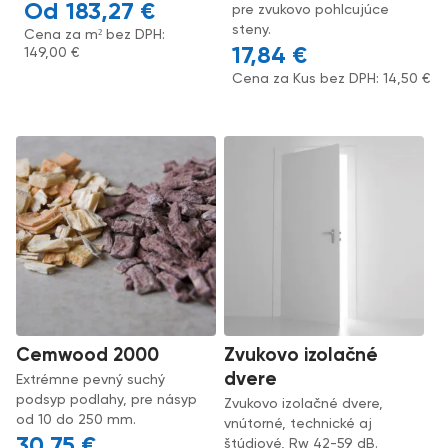
183,27
€
pre zvukovo pohlcujúce
steny.
Cena za m² bez DPH:
17,84
€
149,00
€
Cena za Kus bez DPH:
14,50
€
Cemwood 2000
Zvukovo izolačné
dvere
Extrémne pevný suchý
podsyp podlahy, pre násyp
Zvukovo izolačné dvere,
od 10 do 250 mm.
vnútorné, technické aj
30,75
€
štúdiové, Rw 42-59 dB.