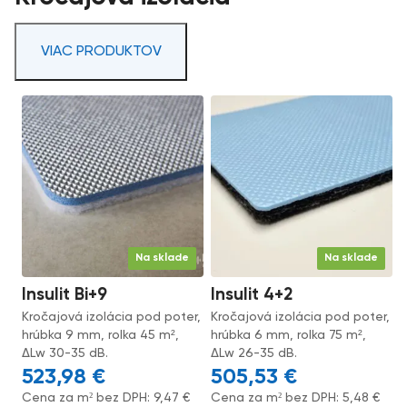
VIAC PRODUKTOV
Na sklade
Na sklade
Insulit Bi+9
Insulit 4+2
Kročajová izolácia pod poter,
Kročajová izolácia pod poter,
hrúbka 9 mm, rolka 45 m²,
hrúbka 6 mm, rolka 75 m²,
ΔLw 30-35 dB.
ΔLw 26-35 dB.
523,98
€
505,53
€
Cena za m² bez DPH:
9,47
€
Cena za m² bez DPH:
5,48
€