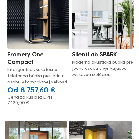
Framery One
SilentLab SPARK
Compact
Moderná akustická búdka pre
jednu osobu s vynikajúcou
Inteligentná zvukotesná
zvukovou izoláciou.
telefónna búdka pre jednu
osobu v kompaktnej veľkosti.
8 757,60
€
Cena za kus bez DPH:
7 120,00
€