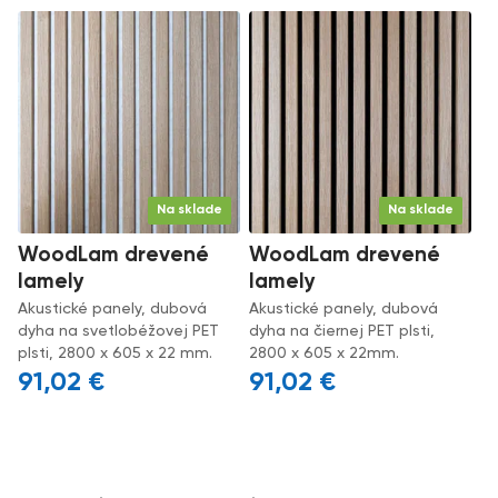
Na sklade
Na sklade
WoodLam drevené
WoodLam drevené
lamely
lamely
Akustické panely, dubová
Akustické panely, dubová
dyha na svetlobéžovej PET
dyha na čiernej PET plsti,
plsti, 2800 x 605 x 22 mm.
2800 x 605 x 22mm.
91,02
€
91,02
€