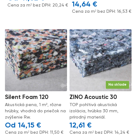
14,64
€
Cena za m² bez DPH:
20,24
€
Cena za m² bez DPH:
16,53
€
Na sklade
Silent Foam 120
ZINO Acoustic 30
Akustická pena, 1 m², rôzne
TOP pohltivá akustická
hrúbky, vhodná do priečok na
izolácia, hrúbka 30 mm,
zvýšenie Rw.
prírodný materiál.
14,15
€
12,61
€
Cena za m² bez DPH:
11,50
€
Cena za m² bez DPH:
14,24
€