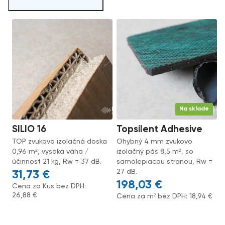
Na sklade
SILIO 16
Topsilent Adhesive
TOP zvukovo izolačná doska
Ohybný 4 mm zvukovo
0,96 m², vysoká váha /
izolačný pás 8,5 m², so
účinnosť 21 kg, Rw = 37 dB.
samolepiacou stranou, Rw =
27 dB.
31,73
€
198,03
€
Cena za Kus bez DPH:
26,88
€
Cena za m² bez DPH:
18,94
€