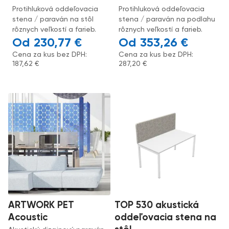
Protihluková oddeľovacia
Protihluková oddeľovacia
stena / paraván na stôl
stena / paraván na podlahu
rôznych veľkostí a farieb.
rôznych veľkostí a farieb.
230,77
€
353,26
€
Cena za kus bez DPH:
Cena za kus bez DPH:
187,62
€
287,20
€
ARTWORK PET
TOP 530 akustická
Acoustic
oddeľovacia stena na