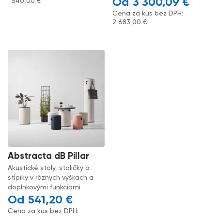
3 300,09
€
540,00
€
Cena za kus bez DPH:
2 683,00
€
Abstracta dB Pillar
Akustické stoly, stoličky a
stĺpiky v rôznych výškach a
doplnkovými funkciami.
541,20
€
Cena za kus bez DPH: