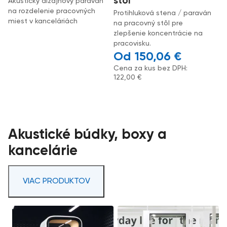
stôl
Akustický dizajnový paraván
na rozdelenie pracovných
Protihluková stena / paraván
miest v kanceláriách
na pracovný stôl pre
zlepšenie koncentrácie na
pracovisku.
150,06
€
Cena za kus bez DPH:
122,00
€
Akustické búdky, boxy a
kancelárie
VIAC PRODUKTOV