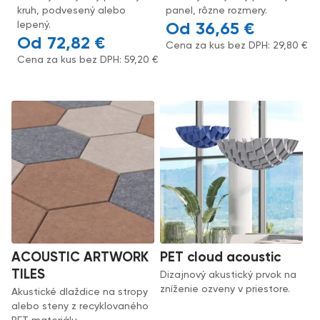
kruh, podvesený alebo
panel, rôzne rozmery.
lepený.
36,65
€
72,82
€
Cena za kus bez DPH:
29,80
€
Cena za kus bez DPH:
59,20
€
ACOUSTIC ARTWORK
PET cloud acoustic
TILES
Dizajnový akustický prvok na
zníženie ozveny v priestore.
Akustické dlaždice na stropy
alebo steny z recyklovaného