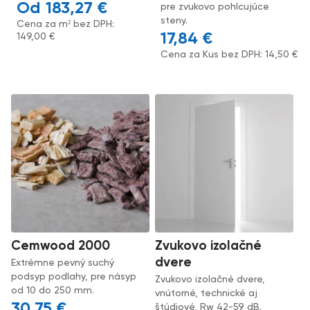
183,27
€
pre zvukovo pohlcujúce
steny.
Cena za m² bez DPH:
17,84
€
149,00
€
Cena za Kus bez DPH:
14,50
€
Cemwood 2000
Zvukovo izolačné
dvere
Extrémne pevný suchý
podsyp podlahy, pre násyp
Zvukovo izolačné dvere,
od 10 do 250 mm.
vnútorné, technické aj
30,75
€
štúdiové, Rw 42-59 dB.