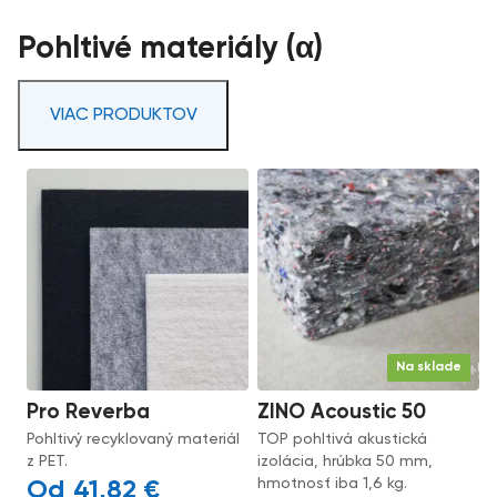
Pohltivé materiály (α)
VIAC PRODUKTOV
Na sklade
Pro Reverba
ZINO Acoustic 50
Pohltivý recyklovaný materiál
TOP pohltivá akustická
z PET.
izolácia, hrúbka 50 mm,
hmotnosť iba 1,6 kg.
41,82
€