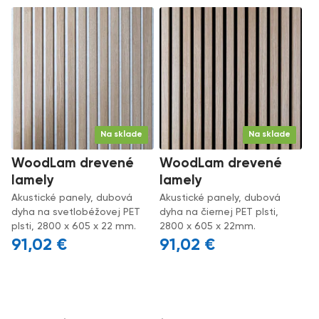
Na sklade
Na sklade
WoodLam drevené
WoodLam drevené
lamely
lamely
Akustické panely, dubová
Akustické panely, dubová
dyha na svetlobéžovej PET
dyha na čiernej PET plsti,
plsti, 2800 x 605 x 22 mm.
2800 x 605 x 22mm.
91,02
€
91,02
€