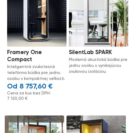
Framery One
SilentLab SPARK
Compact
Moderná akustická búdka pre
jednu osobu s vynikajúcou
Inteligentná zvukotesná
zvukovou izoláciou.
telefónna búdka pre jednu
osobu v kompaktnej veľkosti.
8 757,60
€
Cena za kus bez DPH:
7 120,00
€