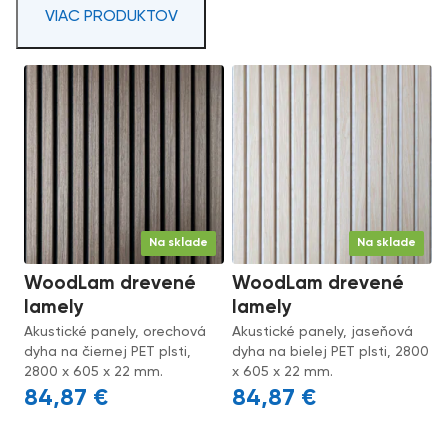
VIAC PRODUKTOV
Na sklade
Na sklade
WoodLam drevené
WoodLam drevené
lamely
lamely
Akustické panely, orechová
Akustické panely, jaseňová
dyha na čiernej PET plsti,
dyha na bielej PET plsti, 2800
2800 x 605 x 22 mm.
x 605 x 22 mm.
84,87
€
84,87
€