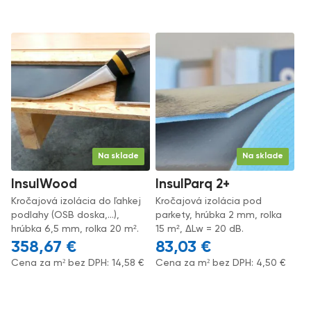
Na sklade
Na sklade
InsulWood
InsulParq 2+
Kročajová izolácia do ľahkej
Kročajová izolácia pod
podlahy (OSB doska,...),
parkety, hrúbka 2 mm, rolka
hrúbka 6,5 mm, rolka 20 m².
15 m², ΔLw = 20 dB.
358,67
€
83,03
€
Cena za m² bez DPH:
14,58
€
Cena za m² bez DPH:
4,50
€