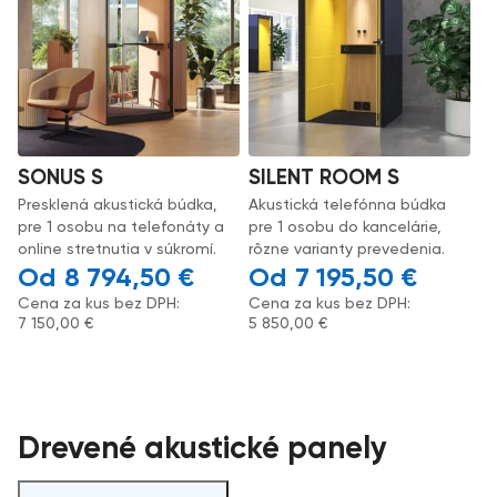
SONUS S
SILENT ROOM S
Presklená akustická búdka,
Akustická telefónna búdka
pre 1 osobu na telefonáty a
pre 1 osobu do kancelárie,
online stretnutia v súkromí.
rôzne varianty prevedenia.
8 794,50
€
7 195,50
€
Cena za kus bez DPH:
Cena za kus bez DPH:
7 150,00
€
5 850,00
€
Drevené akustické panely