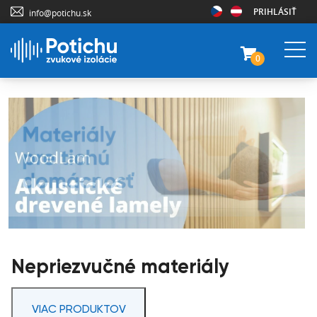
PRIHLÁSIŤ
info@potichu.sk
0
Nepriezvučné materiály
VIAC PRODUKTOV