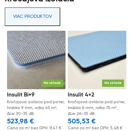
VIAC PRODUKTOV
Na sklade
Na sklade
Insulit Bi+9
Insulit 4+2
Kročajová izolácia pod poter,
Kročajová izolácia pod poter,
hrúbka 9 mm, rolka 45 m²,
hrúbka 6 mm, rolka 75 m²,
ΔLw 30-35 dB.
ΔLw 26-35 dB.
523,98
€
505,53
€
Cena za m² bez DPH:
9,47
€
Cena za m² bez DPH:
5,48
€