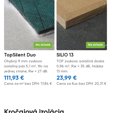
Na sklade
Na sklade
TopSilent Duo
SILIO 13
Ohybný 9 mm zvukovo
TOP zvukovo izolačná doska
izolačný pás 5,1 m², filc na
0,96 m², Rw = 35 dB, hrúbka
jednej strane, Rw = 27 dB.
13 mm.
111,93
€
23,99
€
Cena za m² bez DPH:
17,84
€
Cena za Kus bez DPH:
20,31
€
Kročajová izolácia