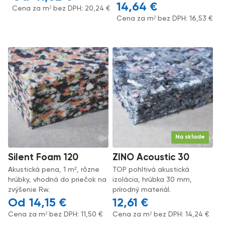
14,64
€
Cena za m² bez DPH:
20,24
€
Cena za m² bez DPH:
16,53
€
Na sklade
Silent Foam 120
ZINO Acoustic 30
Akustická pena, 1 m², rôzne
TOP pohltivá akustická
hrúbky, vhodná do priečok na
izolácia, hrúbka 30 mm,
zvýšenie Rw.
prírodný materiál.
14,15
€
12,61
€
Cena za m² bez DPH:
11,50
€
Cena za m² bez DPH:
14,24
€