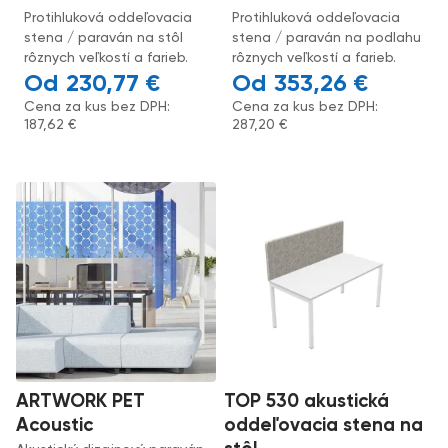
Protihluková oddeľovacia
Protihluková oddeľovacia
stena / paraván na stôl
stena / paraván na podlahu
rôznych veľkostí a farieb.
rôznych veľkostí a farieb.
230,77
€
353,26
€
Cena za kus bez DPH:
Cena za kus bez DPH:
187,62
€
287,20
€
ARTWORK PET
TOP 530 akustická
Acoustic
oddeľovacia stena na