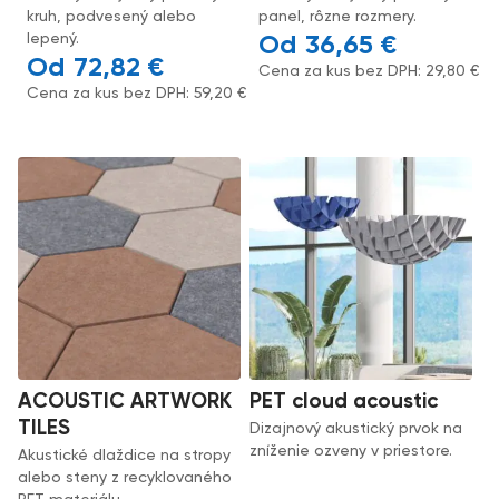
kruh, podvesený alebo
panel, rôzne rozmery.
lepený.
36,65
€
72,82
€
Cena za kus bez DPH:
29,80
€
Cena za kus bez DPH:
59,20
€
ACOUSTIC ARTWORK
PET cloud acoustic
TILES
Dizajnový akustický prvok na
zníženie ozveny v priestore.
Akustické dlaždice na stropy
alebo steny z recyklovaného