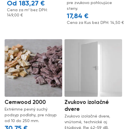
183,27
€
pre zvukovo pohlcujúce
steny.
Cena za m² bez DPH:
17,84
€
149,00
€
Cena za Kus bez DPH:
14,50
€
Cemwood 2000
Zvukovo izolačné
dvere
Extrémne pevný suchý
podsyp podlahy, pre násyp
Zvukovo izolačné dvere,
od 10 do 250 mm.
vnútorné, technické aj
30,75
€
štúdiové, Rw 42-59 dB.