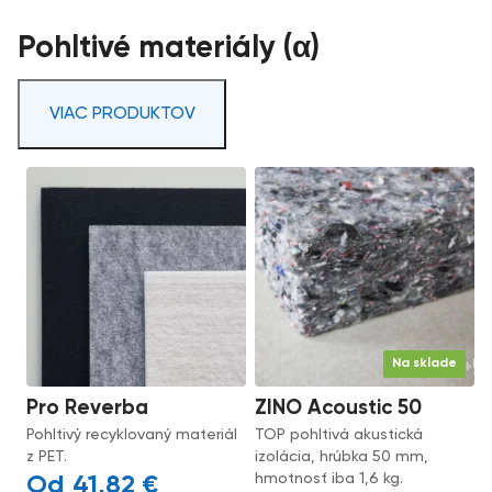
Pohltivé materiály (α)
VIAC PRODUKTOV
Na sklade
Pro Reverba
ZINO Acoustic 50
Pohltivý recyklovaný materiál
TOP pohltivá akustická
z PET.
izolácia, hrúbka 50 mm,
hmotnosť iba 1,6 kg.
41,82
€