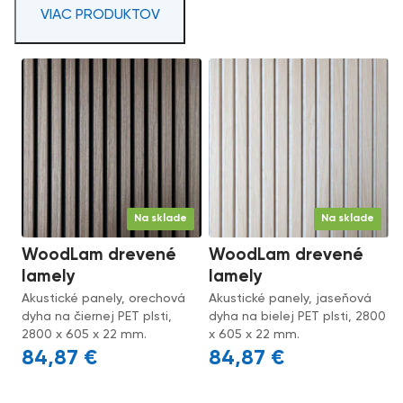
VIAC PRODUKTOV
Na sklade
Na sklade
WoodLam drevené
WoodLam drevené
lamely
lamely
Akustické panely, orechová
Akustické panely, jaseňová
dyha na čiernej PET plsti,
dyha na bielej PET plsti, 2800
2800 x 605 x 22 mm.
x 605 x 22 mm.
84,87
€
84,87
€