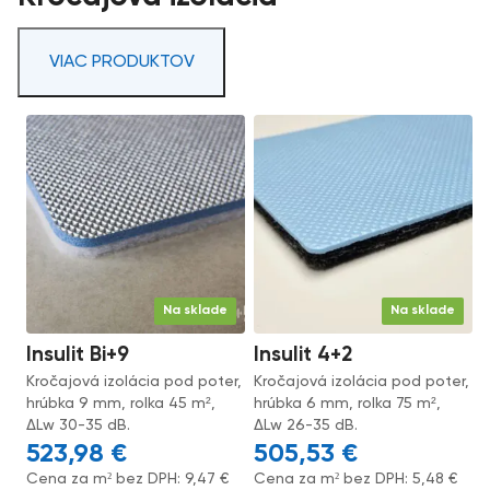
VIAC PRODUKTOV
Na sklade
Na sklade
Insulit Bi+9
Insulit 4+2
Kročajová izolácia pod poter,
Kročajová izolácia pod poter,
hrúbka 9 mm, rolka 45 m²,
hrúbka 6 mm, rolka 75 m²,
ΔLw 30-35 dB.
ΔLw 26-35 dB.
523,98
€
505,53
€
Cena za m² bez DPH:
9,47
€
Cena za m² bez DPH:
5,48
€