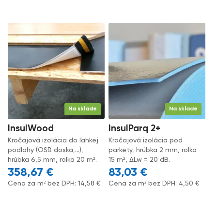
Na sklade
Na sklade
InsulWood
InsulParq 2+
Kročajová izolácia do ľahkej
Kročajová izolácia pod
podlahy (OSB doska,...),
parkety, hrúbka 2 mm, rolka
hrúbka 6,5 mm, rolka 20 m².
15 m², ΔLw = 20 dB.
358,67
€
83,03
€
Cena za m² bez DPH:
14,58
€
Cena za m² bez DPH:
4,50
€