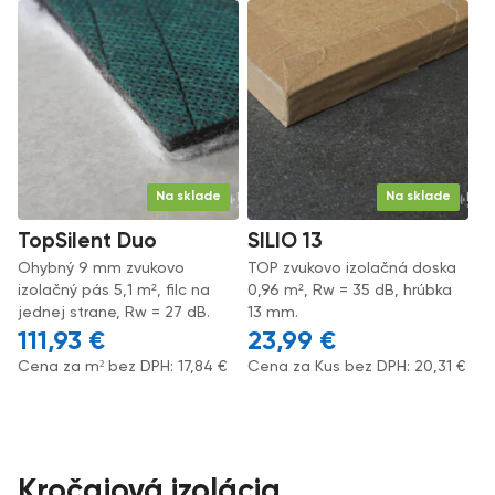
Na sklade
Na sklade
TopSilent Duo
SILIO 13
Ohybný 9 mm zvukovo
TOP zvukovo izolačná doska
izolačný pás 5,1 m², filc na
0,96 m², Rw = 35 dB, hrúbka
jednej strane, Rw = 27 dB.
13 mm.
111,93
€
23,99
€
Cena za m² bez DPH:
17,84
€
Cena za Kus bez DPH:
20,31
€
Kročajová izolácia