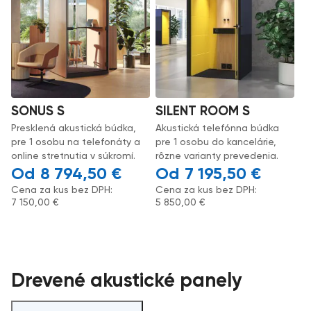
SONUS S
SILENT ROOM S
Presklená akustická búdka,
Akustická telefónna búdka
pre 1 osobu na telefonáty a
pre 1 osobu do kancelárie,
online stretnutia v súkromí.
rôzne varianty prevedenia.
8 794,50
€
7 195,50
€
Cena za kus bez DPH:
Cena za kus bez DPH:
7 150,00
€
5 850,00
€
Drevené akustické panely