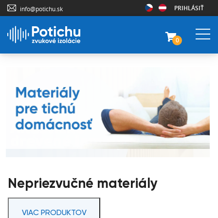
PRIHLÁSIŤ
info@potichu.sk
0
Nepriezvučné materiály
VIAC PRODUKTOV