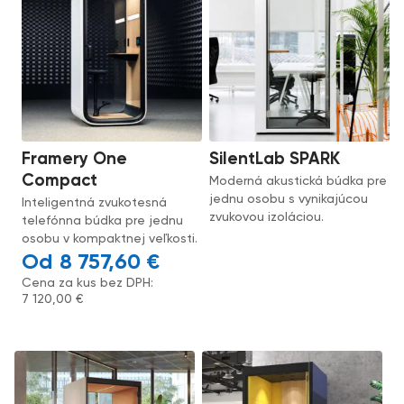
Framery One
SilentLab SPARK
Compact
Moderná akustická búdka pre
jednu osobu s vynikajúcou
Inteligentná zvukotesná
zvukovou izoláciou.
telefónna búdka pre jednu
osobu v kompaktnej veľkosti.
8 757,60
€
Cena za kus bez DPH:
7 120,00
€