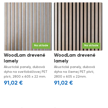
Na sklade
Na sklade
WoodLam drevené
WoodLam drevené
lamely
lamely
Akustické panely, dubová
Akustické panely, dubová
dyha na svetlobéžovej PET
dyha na čiernej PET plsti,
plsti, 2800 x 605 x 22 mm.
2800 x 605 x 22mm.
91,02
€
91,02
€