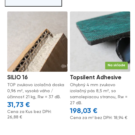
Na sklade
SILIO 16
Topsilent Adhesive
TOP zvukovo izolačná doska
Ohybný 4 mm zvukovo
0,96 m², vysoká váha /
izolačný pás 8,5 m², so
účinnosť 21 kg, Rw = 37 dB.
samolepiacou stranou, Rw =
27 dB.
31,73
€
198,03
€
Cena za Kus bez DPH:
26,88
€
Cena za m² bez DPH:
18,94
€