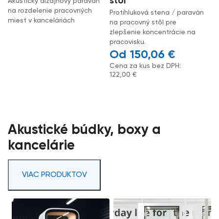
stôl
Akustický dizajnový paraván
na rozdelenie pracovných
Protihluková stena / paraván
miest v kanceláriách
na pracovný stôl pre
zlepšenie koncentrácie na
pracovisku.
150,06
€
Cena za kus bez DPH:
122,00
€
Akustické búdky, boxy a
kancelárie
VIAC PRODUKTOV