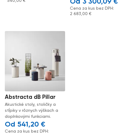
3 300,09
€
540,00
€
Cena za kus bez DPH:
2 683,00
€
Abstracta dB Pillar
Akustické stoly, stoličky a
stĺpiky v rôznych výškach a
doplnkovými funkciami.
541,20
€
Cena za kus bez DPH: