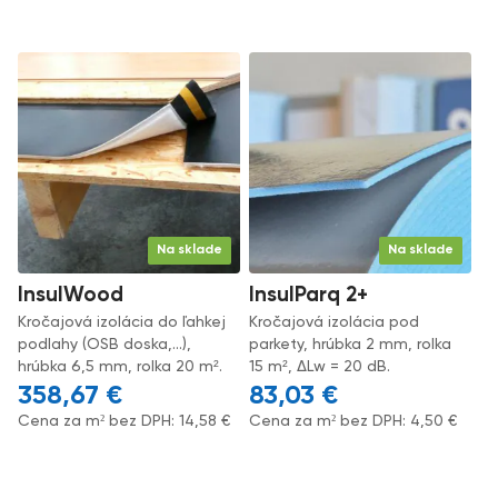
Na sklade
Na sklade
InsulWood
InsulParq 2+
Kročajová izolácia do ľahkej
Kročajová izolácia pod
podlahy (OSB doska,...),
parkety, hrúbka 2 mm, rolka
hrúbka 6,5 mm, rolka 20 m².
15 m², ΔLw = 20 dB.
358,67
€
83,03
€
Cena za m² bez DPH:
14,58
€
Cena za m² bez DPH:
4,50
€