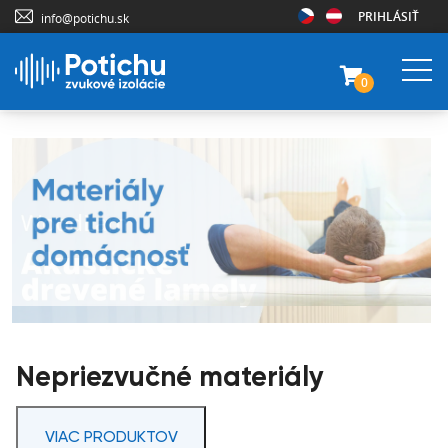
PRIHLÁSIŤ
info@potichu.sk
0
Nepriezvučné materiály
VIAC PRODUKTOV