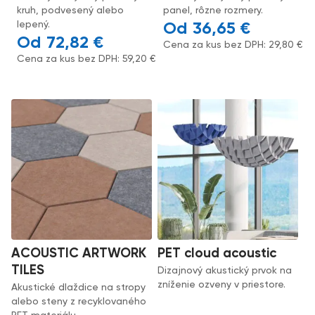
kruh, podvesený alebo
panel, rôzne rozmery.
lepený.
36,65
€
72,82
€
Cena za kus bez DPH:
29,80
€
Cena za kus bez DPH:
59,20
€
ACOUSTIC ARTWORK
PET cloud acoustic
TILES
Dizajnový akustický prvok na
zníženie ozveny v priestore.
Akustické dlaždice na stropy
alebo steny z recyklovaného