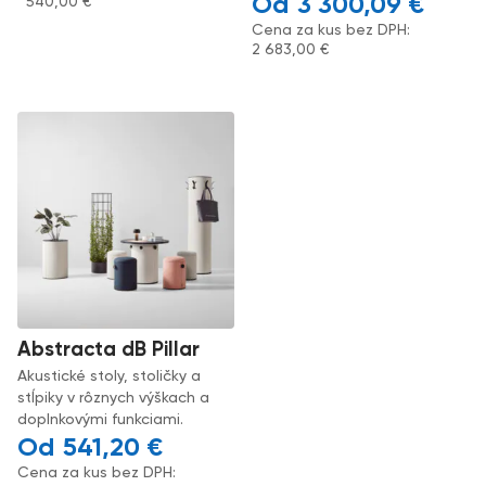
3 300,09
€
540,00
€
Cena za kus bez DPH:
2 683,00
€
Abstracta dB Pillar
Akustické stoly, stoličky a
stĺpiky v rôznych výškach a
doplnkovými funkciami.
541,20
€
Cena za kus bez DPH: