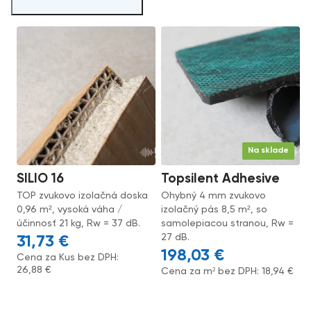
Na sklade
SILIO 16
Topsilent Adhesive
TOP zvukovo izolačná doska
Ohybný 4 mm zvukovo
0,96 m², vysoká váha /
izolačný pás 8,5 m², so
účinnosť 21 kg, Rw = 37 dB.
samolepiacou stranou, Rw =
27 dB.
31,73
€
198,03
€
Cena za Kus bez DPH:
26,88
€
Cena za m² bez DPH:
18,94
€