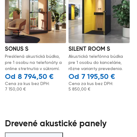
SONUS S
SILENT ROOM S
Presklená akustická búdka,
Akustická telefónna búdka
pre 1 osobu na telefonáty a
pre 1 osobu do kancelárie,
online stretnutia v súkromí.
rôzne varianty prevedenia.
8 794,50
€
7 195,50
€
Cena za kus bez DPH:
Cena za kus bez DPH:
7 150,00
€
5 850,00
€
Drevené akustické panely