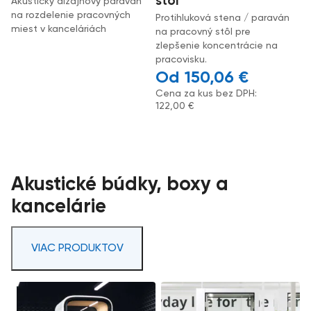
stôl
Akustický dizajnový paraván
na rozdelenie pracovných
Protihluková stena / paraván
miest v kanceláriách
na pracovný stôl pre
zlepšenie koncentrácie na
pracovisku.
150,06
€
Cena za kus bez DPH:
122,00
€
Akustické búdky, boxy a
kancelárie
VIAC PRODUKTOV