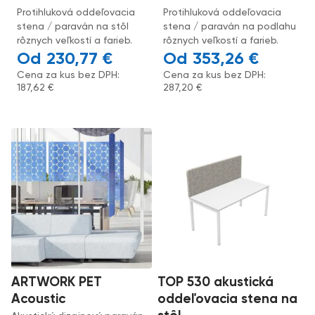
Protihluková oddeľovacia
Protihluková oddeľovacia
stena / paraván na stôl
stena / paraván na podlahu
rôznych veľkostí a farieb.
rôznych veľkostí a farieb.
230,77
€
353,26
€
Cena za kus bez DPH:
Cena za kus bez DPH:
187,62
€
287,20
€
ARTWORK PET
TOP 530 akustická
Acoustic
oddeľovacia stena na