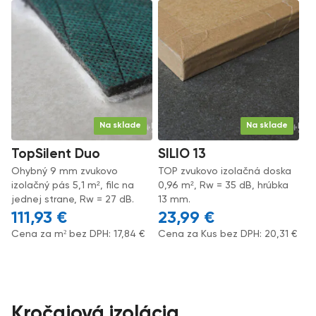
Na sklade
Na sklade
TopSilent Duo
SILIO 13
Ohybný 9 mm zvukovo
TOP zvukovo izolačná doska
izolačný pás 5,1 m², filc na
0,96 m², Rw = 35 dB, hrúbka
jednej strane, Rw = 27 dB.
13 mm.
111,93
€
23,99
€
Cena za m² bez DPH:
17,84
€
Cena za Kus bez DPH:
20,31
€
Kročajová izolácia