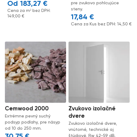
183,27
€
pre zvukovo pohlcujúce
steny.
Cena za m² bez DPH:
17,84
€
149,00
€
Cena za Kus bez DPH:
14,50
€
Cemwood 2000
Zvukovo izolačné
dvere
Extrémne pevný suchý
podsyp podlahy, pre násyp
Zvukovo izolačné dvere,
od 10 do 250 mm.
vnútorné, technické aj
30,75
€
štúdiové, Rw 42-59 dB.