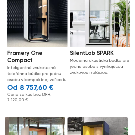
Framery One
SilentLab SPARK
Compact
Moderná akustická búdka pre
jednu osobu s vynikajúcou
Inteligentná zvukotesná
zvukovou izoláciou.
telefónna búdka pre jednu
osobu v kompaktnej veľkosti.
8 757,60
€
Cena za kus bez DPH:
7 120,00
€