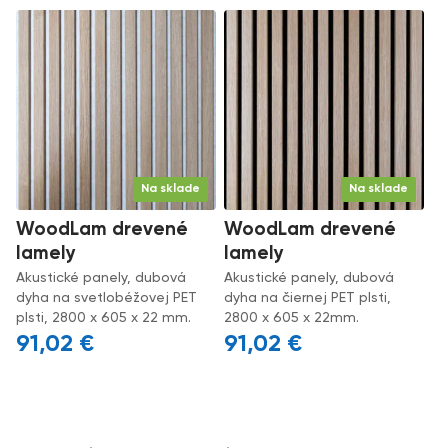
Na sklade
Na sklade
WoodLam drevené
WoodLam drevené
lamely
lamely
Akustické panely, dubová
Akustické panely, dubová
dyha na svetlobéžovej PET
dyha na čiernej PET plsti,
plsti, 2800 x 605 x 22 mm.
2800 x 605 x 22mm.
91,02
€
91,02
€