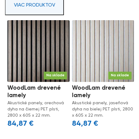
VIAC PRODUKTOV
Na sklade
Na sklade
WoodLam drevené
WoodLam drevené
lamely
lamely
Akustické panely, orechová
Akustické panely, jaseňová
dyha na čiernej PET plsti,
dyha na bielej PET plsti, 2800
2800 x 605 x 22 mm.
x 605 x 22 mm.
84,87
€
84,87
€