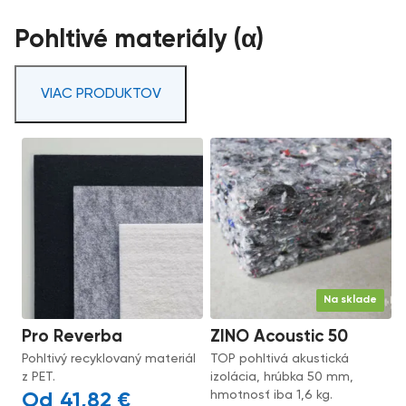
Pohltivé materiály (α)
VIAC PRODUKTOV
Na sklade
Pro Reverba
ZINO Acoustic 50
Pohltivý recyklovaný materiál
TOP pohltivá akustická
z PET.
izolácia, hrúbka 50 mm,
hmotnosť iba 1,6 kg.
41,82
€