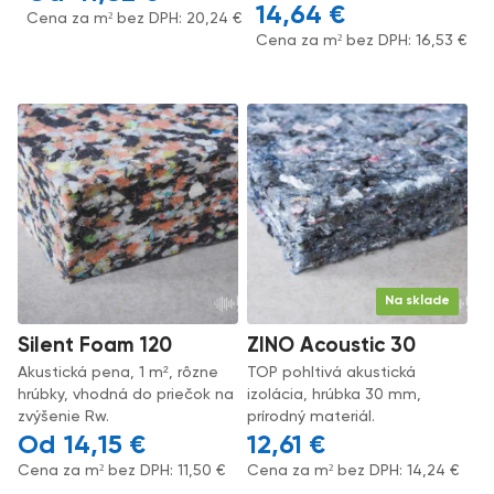
14,64
€
Cena za m² bez DPH:
20,24
€
Cena za m² bez DPH:
16,53
€
Na sklade
Silent Foam 120
ZINO Acoustic 30
Akustická pena, 1 m², rôzne
TOP pohltivá akustická
hrúbky, vhodná do priečok na
izolácia, hrúbka 30 mm,
zvýšenie Rw.
prírodný materiál.
14,15
€
12,61
€
Cena za m² bez DPH:
11,50
€
Cena za m² bez DPH:
14,24
€