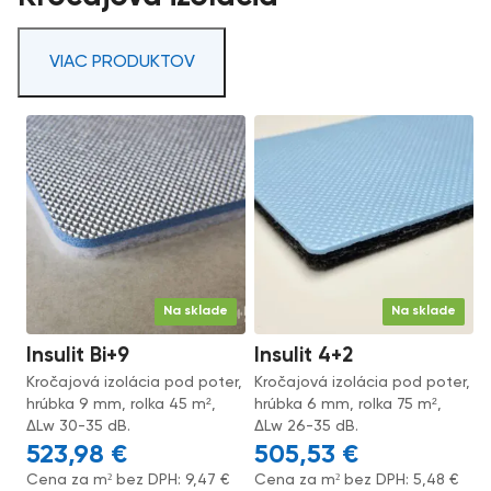
VIAC PRODUKTOV
Na sklade
Na sklade
Insulit Bi+9
Insulit 4+2
Kročajová izolácia pod poter,
Kročajová izolácia pod poter,
hrúbka 9 mm, rolka 45 m²,
hrúbka 6 mm, rolka 75 m²,
ΔLw 30-35 dB.
ΔLw 26-35 dB.
523,98
€
505,53
€
Cena za m² bez DPH:
9,47
€
Cena za m² bez DPH:
5,48
€