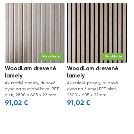
Na sklade
Na sklade
WoodLam drevené
WoodLam drevené
lamely
lamely
Akustické panely, dubová
Akustické panely, dubová
dyha na svetlobéžovej PET
dyha na čiernej PET plsti,
plsti, 2800 x 605 x 22 mm.
2800 x 605 x 22mm.
91,02
€
91,02
€