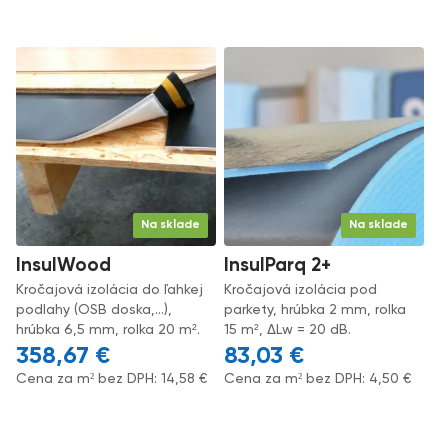
Na sklade
Na sklade
InsulWood
InsulParq 2+
Kročajová izolácia do ľahkej
Kročajová izolácia pod
podlahy (OSB doska,...),
parkety, hrúbka 2 mm, rolka
hrúbka 6,5 mm, rolka 20 m².
15 m², ΔLw = 20 dB.
358,67
€
83,03
€
Cena za m² bez DPH:
14,58
€
Cena za m² bez DPH:
4,50
€