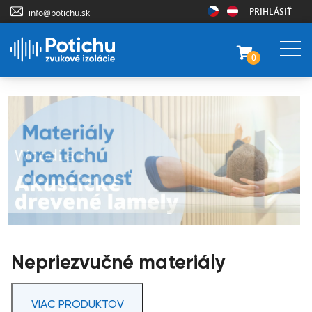
PRIHLÁSIŤ
info@potichu.sk
0
Nepriezvučné materiály
VIAC PRODUKTOV