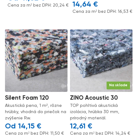
14,64
€
Cena za m² bez DPH:
20,24
€
Cena za m² bez DPH:
16,53
€
Na sklade
Silent Foam 120
ZINO Acoustic 30
Akustická pena, 1 m², rôzne
TOP pohltivá akustická
hrúbky, vhodná do priečok na
izolácia, hrúbka 30 mm,
zvýšenie Rw.
prírodný materiál.
14,15
€
12,61
€
Cena za m² bez DPH:
11,50
€
Cena za m² bez DPH:
14,24
€