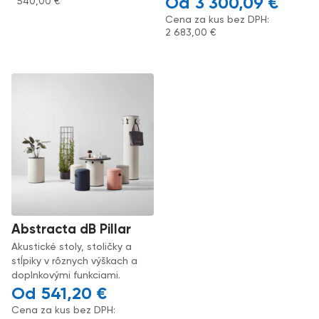
3 300,09
€
540,00
€
Cena za kus bez DPH:
2 683,00
€
Abstracta dB Pillar
Akustické stoly, stoličky a
stĺpiky v rôznych výškach a
doplnkovými funkciami.
541,20
€
Cena za kus bez DPH: