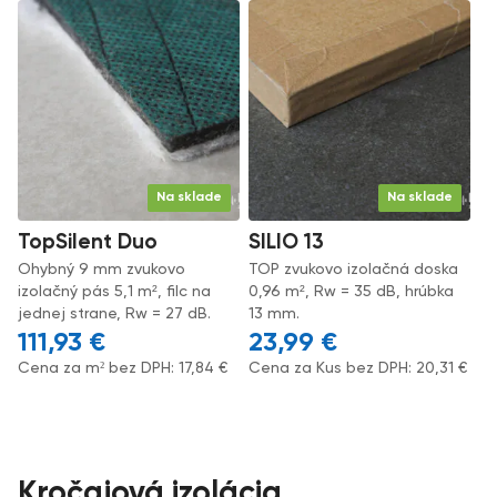
Na sklade
Na sklade
TopSilent Duo
SILIO 13
Ohybný 9 mm zvukovo
TOP zvukovo izolačná doska
izolačný pás 5,1 m², filc na
0,96 m², Rw = 35 dB, hrúbka
jednej strane, Rw = 27 dB.
13 mm.
111,93
€
23,99
€
Cena za m² bez DPH:
17,84
€
Cena za Kus bez DPH:
20,31
€
Kročajová izolácia