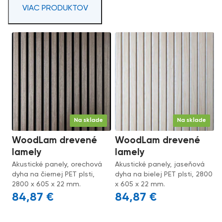
VIAC PRODUKTOV
Na sklade
Na sklade
WoodLam drevené
WoodLam drevené
lamely
lamely
Akustické panely, orechová
Akustické panely, jaseňová
dyha na čiernej PET plsti,
dyha na bielej PET plsti, 2800
2800 x 605 x 22 mm.
x 605 x 22 mm.
84,87
€
84,87
€