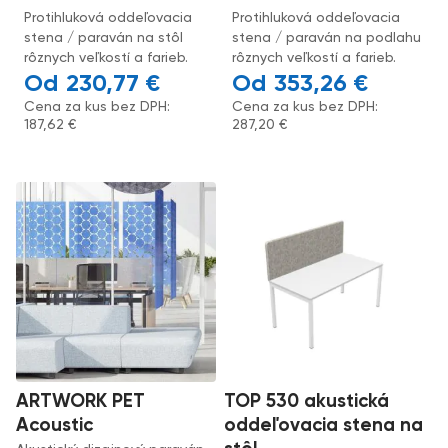
Protihluková oddeľovacia
Protihluková oddeľovacia
stena / paraván na stôl
stena / paraván na podlahu
rôznych veľkostí a farieb.
rôznych veľkostí a farieb.
230,77
€
353,26
€
Cena za kus bez DPH:
Cena za kus bez DPH:
187,62
€
287,20
€
ARTWORK PET
TOP 530 akustická
Acoustic
oddeľovacia stena na