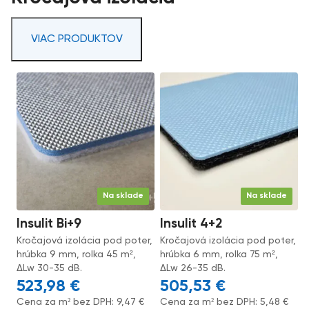
VIAC PRODUKTOV
Na sklade
Na sklade
Insulit Bi+9
Insulit 4+2
Kročajová izolácia pod poter,
Kročajová izolácia pod poter,
hrúbka 9 mm, rolka 45 m²,
hrúbka 6 mm, rolka 75 m²,
ΔLw 30-35 dB.
ΔLw 26-35 dB.
523,98
€
505,53
€
Cena za m² bez DPH:
9,47
€
Cena za m² bez DPH:
5,48
€