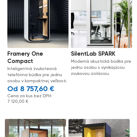
Framery One
SilentLab SPARK
Compact
Moderná akustická búdka pre
jednu osobu s vynikajúcou
Inteligentná zvukotesná
zvukovou izoláciou.
telefónna búdka pre jednu
osobu v kompaktnej veľkosti.
8 757,60
€
Cena za kus bez DPH:
7 120,00
€