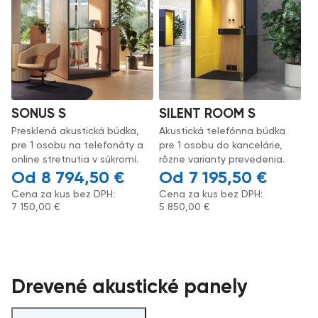
SONUS S
SILENT ROOM S
Presklená akustická búdka,
Akustická telefónna búdka
pre 1 osobu na telefonáty a
pre 1 osobu do kancelárie,
online stretnutia v súkromí.
rôzne varianty prevedenia.
8 794,50
€
7 195,50
€
Cena za kus bez DPH:
Cena za kus bez DPH:
7 150,00
€
5 850,00
€
Drevené akustické panely