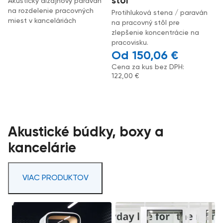
stôl
Akustický dizajnový paraván
na rozdelenie pracovných
Protihluková stena / paraván
miest v kanceláriách
na pracovný stôl pre
zlepšenie koncentrácie na
pracovisku.
150,06
€
Cena za kus bez DPH:
122,00
€
Akustické búdky, boxy a
kancelárie
VIAC PRODUKTOV