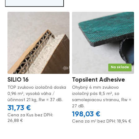
Na sklade
SILIO 16
Topsilent Adhesive
TOP zvukovo izolačná doska
Ohybný 4 mm zvukovo
0,96 m², vysoká váha /
izolačný pás 8,5 m², so
účinnosť 21 kg, Rw = 37 dB.
samolepiacou stranou, Rw =
27 dB.
31,73
€
198,03
€
Cena za Kus bez DPH:
26,88
€
Cena za m² bez DPH:
18,94
€