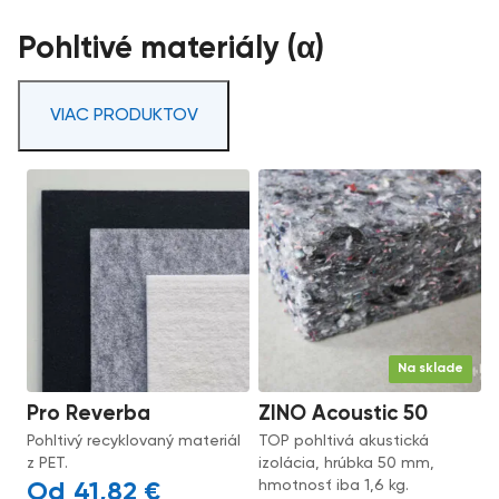
Pohltivé materiály (α)
VIAC PRODUKTOV
Na sklade
Pro Reverba
ZINO Acoustic 50
Pohltivý recyklovaný materiál
TOP pohltivá akustická
z PET.
izolácia, hrúbka 50 mm,
hmotnosť iba 1,6 kg.
41,82
€