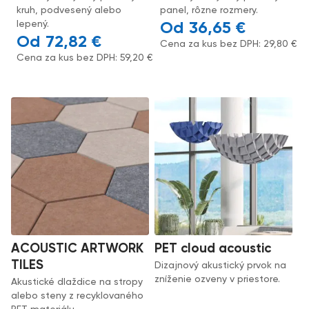
kruh, podvesený alebo
panel, rôzne rozmery.
lepený.
36,65
€
72,82
€
Cena za kus bez DPH:
29,80
€
Cena za kus bez DPH:
59,20
€
ACOUSTIC ARTWORK
PET cloud acoustic
TILES
Dizajnový akustický prvok na
zníženie ozveny v priestore.
Akustické dlaždice na stropy
alebo steny z recyklovaného