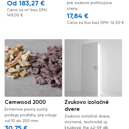
183,27
€
pre zvukovo pohlcujúce
steny.
Cena za m² bez DPH:
17,84
€
149,00
€
Cena za Kus bez DPH:
14,50
€
Cemwood 2000
Zvukovo izolačné
dvere
Extrémne pevný suchý
podsyp podlahy, pre násyp
Zvukovo izolačné dvere,
od 10 do 250 mm.
vnútorné, technické aj
30,75
€
štúdiové, Rw 42-59 dB.