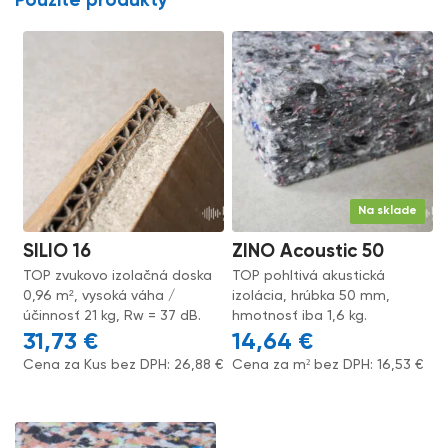
Použité produkty
Na sklade
SILIO 16
ZINO Acoustic 50
TOP zvukovo izolačná doska
TOP pohltivá akustická
0,96 m², vysoká váha /
izolácia, hrúbka 50 mm,
účinnosť 21 kg, Rw = 37 dB.
hmotnosť iba 1,6 kg.
31,73
€
14,64
€
Cena za Kus bez DPH:
26,88
€
Cena za m² bez DPH:
16,53
€