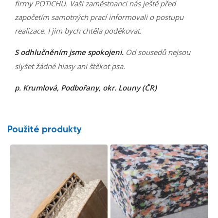
firmy POTICHU. Vaši zaměstnanci nás ještě před
započetím samotných prací informovali o postupu
realizace. I jim bych chtěla poděkovat.
S odhlučněním jsme spokojeni.
Od sousedů nejsou
slyšet žádné hlasy ani štěkot psa.
p. Krumlová, Podbořany, okr. Louny (ČR)
Použité produkty