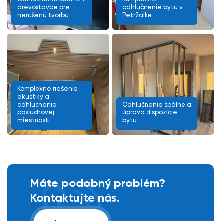
drevostavbe pre
odhlučnenie bytu v
nerušenú tvorbu
Petržalke
Komplexné riešenie
akustiky a
odhlučnenia
Odhlučnenie spálne a
posluchovej
úprava dispozície
miestnosti
bytu
Máte podobný problém?
Kontaktujte nás.