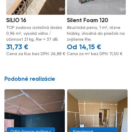
SILIO 16
Silent Foam 120
TOP zvukovo izolačná doska
Akustická pena, 1 m², rôzne
0,96 m², vysoká váha /
hrúbky, vhodná do priečok na
účinnosť 21 kg, Rw = 37 dB.
zvýšenie Rw.
31,73
€
14,15
€
Cena za Kus bez DPH:
26,88
€
Cena za m² bez DPH:
11,50
€
Podobné realizácie
Odhlučnenie spálne v
Komplexné