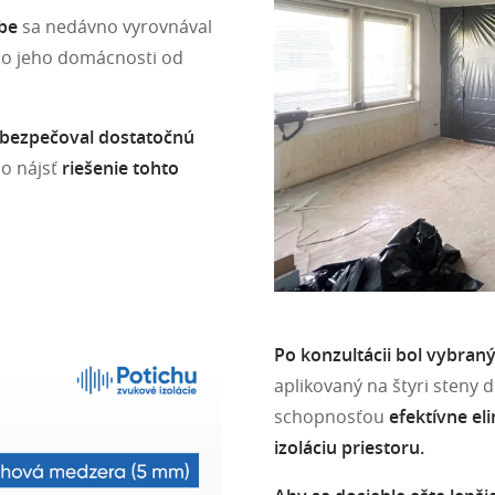
vbe
sa nedávno vyrovnával
 do jeho domácnosti od
abezpečoval dostatočnú
lo nájsť
riešenie tohto
Po konzultácii bol vybra
aplikovaný na štyri steny
schopnosťou
efektívne el
izoláciu priestoru.