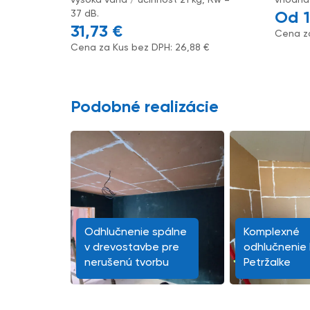
37 dB.
31,73
€
Cena z
Cena za Kus bez DPH:
26,88
€
Podobné realizácie
Odhlučnenie spálne
Komplexné
v drevostavbe pre
odhlučnenie 
nerušenú tvorbu
Petržalke