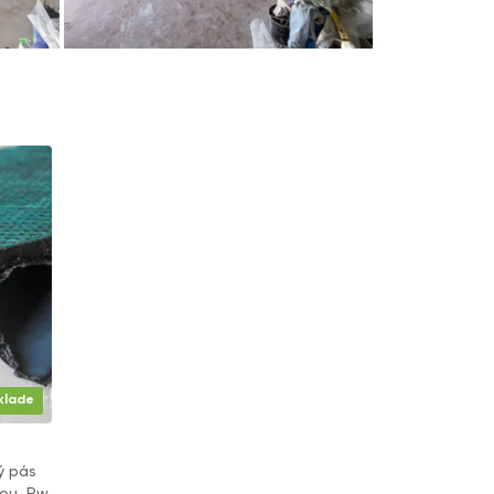
klade
ý pás
nou, Rw