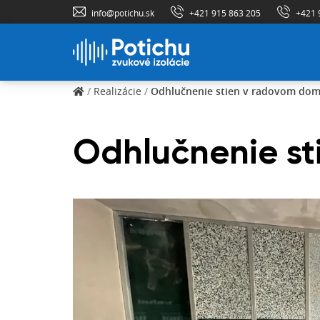
info@potichu.sk
+421 915 863 205
+421 
/
Realizácie
/
Odhlučnenie stien v radovom do
Odhlučnenie s