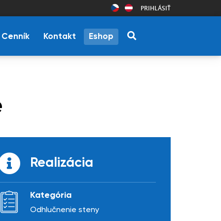
PRIHLÁSIŤ
Cenník
Kontakt
Eshop
e
Realizácia
Kategória
Odhlučnenie steny