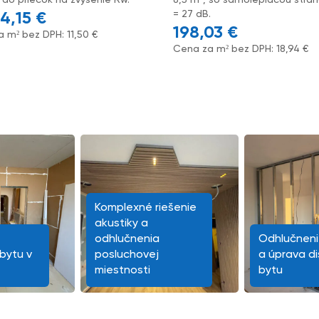
= 27 dB.
14,15
€
198,03
€
a m² bez DPH:
11,50
€
Cena za m² bez DPH:
18,94
€
Komplexné riešenie
akustiky a
odhlučnenia
Odhlučneni
bytu v
posluchovej
a úprava di
miestnosti
bytu