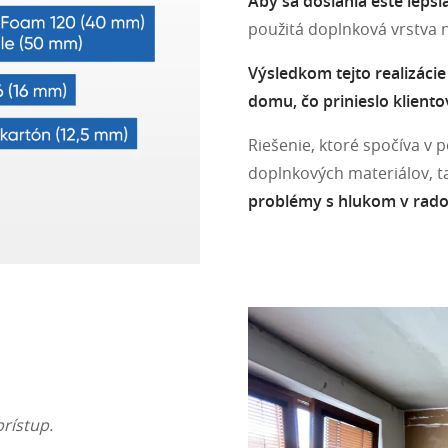
Aby sa dosiahla ešte lepši
použitá doplnková vrstva 
Výsledkom tejto realizácie
domu, čo prinieslo klient
Riešenie, ktoré spočíva v 
doplnkových materiálov, 
problémy s hlukom v rado
prístup.