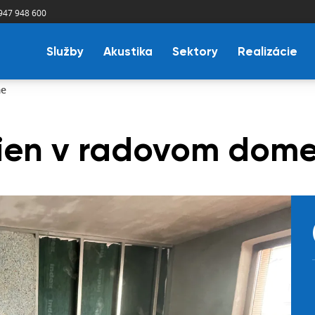
947 948 600
Služby
Akustika
Sektory
Realizácie
me
tien v radovom dom