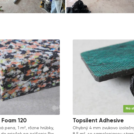
Na s
t Foam 120
Topsilent Adhesive
ká pena, 1 m², rôzne hrúbky,
Ohybný 4 mm zvukovo izolačn
do priečok na zvýšenie Rw.
8,5 m², so samolepiacou stra