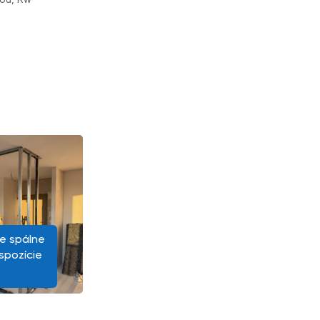
e spálne
spozície