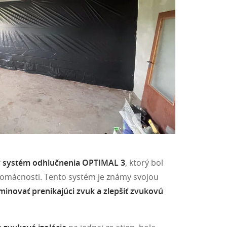
ný systém odhlučnenia OPTIMAL 3
, ktorý bol
 domácnosti. Tento systém je známy svojou
iminovať prenikajúci zvuk a zlepšiť zvukovú