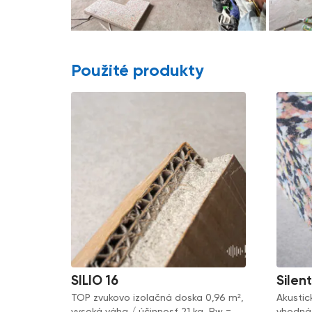
Použité produkty
SILIO 16
Silen
TOP zvukovo izolačná doska 0,96 m²,
Akustic
vysoká váha / účinnosť 21 kg, Rw =
vhodná 