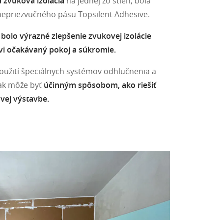
a zvuková izolácia
na jednej zo stien, bola
nepriezvučného pásu Topsilent Adhesive.
 bolo výrazné zlepšenie zvukovej izolácie
ovi očakávaný pokoj a súkromie.
použití špeciálnych systémov odhlučnenia a
tak môže byť
účinným spôsobom, ako riešiť
vej výstavbe.