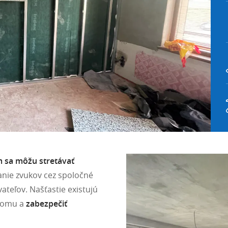
m sa môžu stretávať
nie zvukov cez spoločné
teľov. Našťastie existujú
 domu a
zabezpečiť