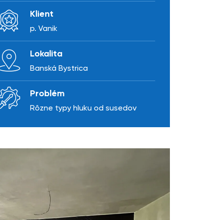
Klient
p. Vanik
Lokalita
Banská Bystrica
Problém
Rôzne typy hluku od susedov