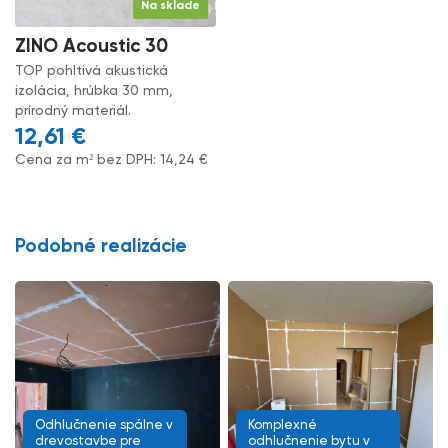
Na sklade
ZINO Acoustic 30
TOP pohltivá akustická
izolácia, hrúbka 30 mm,
prírodný materiál.
12,61
€
Cena za m² bez DPH:
14,24
€
Podobné realizácie
Odhlučnenie spálne v
Komplexné
drevostavbe pre
odhlučnenie bytu v