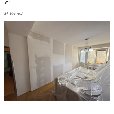
💕“
M. Vrbová