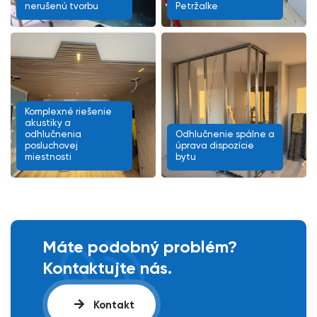
nerušenú tvorbu
Petržalke
Komplexné riešenie
akustiky a
odhlučnenia
Odhlučnenie spálne a
posluchovej
úprava dispozície
miestnosti
bytu
Máte podobný problém?
Kontaktujte nás.
Kontakt