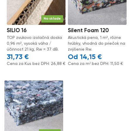
Na sklade
SILIO 16
Silent Foam 120
TOP zvukovo izolačná doska
Akustická pena, 1 m², rôzne
0,96 m², vysoká váha /
hrúbky, vhodná do priečok na
účinnosť 21 kg, Rw = 37 dB.
zvýšenie Rw.
31,73
€
14,15
€
Cena za Kus bez DPH:
26,88
€
Cena za m² bez DPH:
11,50
€