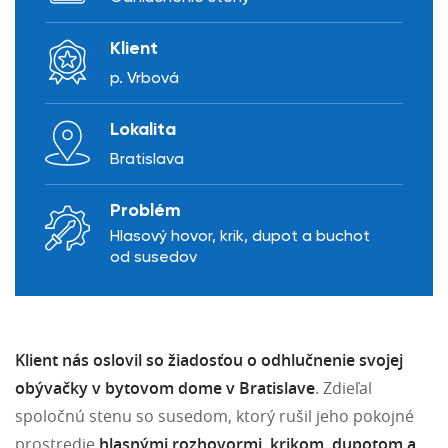
Klient
p. Vrbová
Lokalita
Bratislava
Problém
Hlasový hovor, krik, dupot a buchot
od susedov
Klient nás oslovil so žiadosťou o odhlučnenie svojej
obývačky v bytovom dome v Bratislave
. Zdieľal
spoločnú stenu so susedom, ktorý rušil jeho pokojné
prostredie
hlasnými rozhovormi, krikom, dupotom a