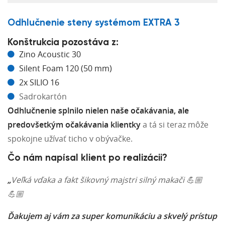
Odhlučnenie steny systémom EXTRA 3
Konštrukcia pozostáva z:
Zino Acoustic 30
Silent Foam 120 (50 mm)
2x SILIO 16
Sadrokartón
Odhlučnenie splnilo nielen naše očakávania, ale
predovšetkým očakávania klientky
a tá si teraz môže
spokojne užívať ticho v obývačke.
Čo nám napísal klient po realizácii?
„
Veľká vďaka a fakt šikovný majstri silný makači 💪🏼
💪🏼
Ďakujem aj vám za super komunikáciu a skvelý prístup