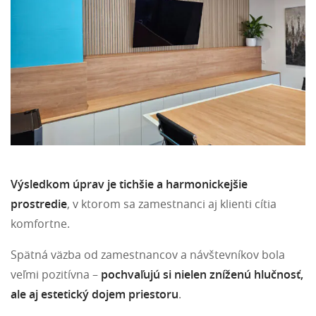
Výsledkom úprav je tichšie a harmonickejšie
prostredie
, v ktorom sa zamestnanci aj klienti cítia
komfortne.
Spätná väzba od zamestnancov a návštevníkov bola
veľmi pozitívna –
pochvaľujú si nielen zníženú hlučnosť,
ale aj estetický dojem priestoru
.