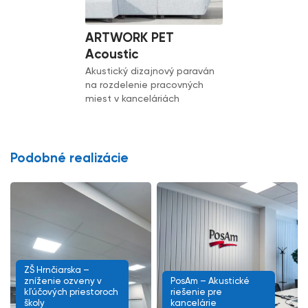
ARTWORK PET
Acoustic
Akustický dizajnový paraván
na rozdelenie pracovných
miest v kanceláriách
Podobné realizácie
ZŠ Hrnčiarska –
zníženie ozveny v
PosAm – Akustické
kľúčových priestoroch
riešenie pre
školy
kancelárie