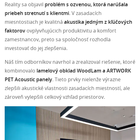
Reality sa objavil
problém s ozvenou, ktorá narúšala
priebeh stretnutí s klientmi
. V zasadacích
miesntostiach je kvalitná
akustika jedným z kľúčových
faktorov
ovplyvňujúcich produktivitu a komfort
zamestnancov, preto sa spoločnosť rozhodla
investovať do jej zlepšenia.
Náš tím odborníkov navrhol a zrealizoval riešenie, ktoré
kombinovalo
lamelový obklad WoodLam a ARTWORK
PET Acoustic panely
. Tieto prvky nielenže výrazne
zlepšili akustické vlastnosti zasadacích miestností, ale
zároveň vylepšili celkový vzhľad priestorov.