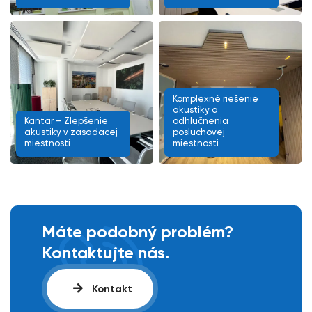
Komplexné riešenie
akustiky a
Kantar – Zlepšenie
odhlučnenia
akustiky v zasadacej
posluchovej
miestnosti
miestnosti
Máte podobný problém?
Kontaktujte nás.
Kontakt