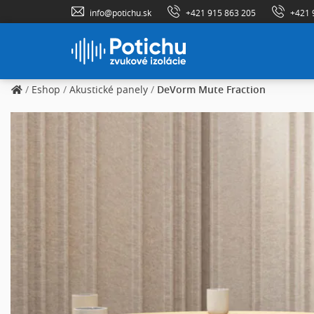
info@potichu.sk
+421 915 863 205
+421 
/
Eshop
/
Akustické panely
/
DeVorm Mute Fraction