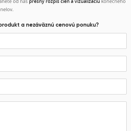
tanete od nás
presný rozpis cien a vizualizáciu
konečného
nelov.
 produkt a nezáväznú cenovú ponuku?