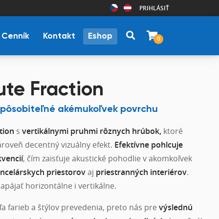
PRIHLÁSIŤ
Cenník
Kontakt
Eshop
0
te Fraction
ispôsobiteľné akémukoľvek povrchu
tion
s
vertikálnymi pruhmi rôznych hrúbok,
ktoré
ároveň decentný vizuálny efekt.
E
fektívne pohlcuje
vencií
, čím zaisťuje akustické pohodlie v akomkoľvek
ncelárskych priestorov
aj
priestranných interiérov
.
pájať horizontálne i vertikálne.
ľa farieb a štýlov prevedenia, preto nás pre
výslednú