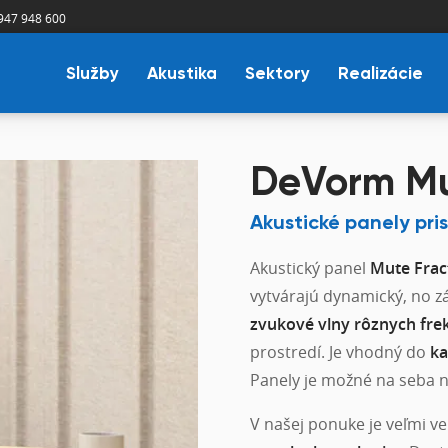
947 948 600
Služby
Akustika
Sektory
Realizácie
DeVorm Mu
Akustické panely pr
Akustický panel
Mute Frac
vytvárajú dynamický, no z
zvukové vlny rôznych frek
prostredí. Je vhodný do
ka
Panely je možné na seba na
V našej ponuke je veľmi ve