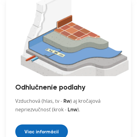
Odhlučnenie podlahy
Vzduchová (hlas, tv -
Rw
) aj kročajová
nepriezvučnosť (krok -
Lnw
).
Viac informácií