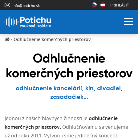
PRIHLÁSIŤ
info@potichu.sk
/
Odhlučnenie komerčných priestorov
Odhlučnenie
komerčných priestorov
odhlučnenie kancelárií, kín, divadiel,
zasadačiek...
Jednou z našich hlavných činností je
odhlučnenie
komerčných priestorov.
Odhlučňovaniu sa venujeme
už od roku 2011. Vytvorili sme jedinečný koncept,