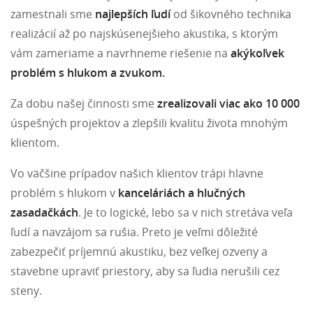
zamestnali sme
najlepších ľudí
od šikovného technika
realizácií až po najskúsenejšieho akustika, s ktorým
vám zameriame a navrhneme riešenie na
akýkoľvek
problém s hlukom a zvukom.
Za dobu našej činnosti sme
zrealizovali viac ako 10 000
úspešných projektov a zlepšili kvalitu života mnohým
klientom.
Vo väčšine prípadov našich klientov trápi hlavne
problém s hlukom v
kanceláriách a hlučných
zasadačkách
. Je to logické, lebo sa v nich stretáva veľa
ľudí a navzájom sa rušia. Preto je veľmi dôležité
zabezpečiť príjemnú akustiku, bez veľkej ozveny a
stavebne upraviť priestory, aby sa ľudia nerušili cez
steny.