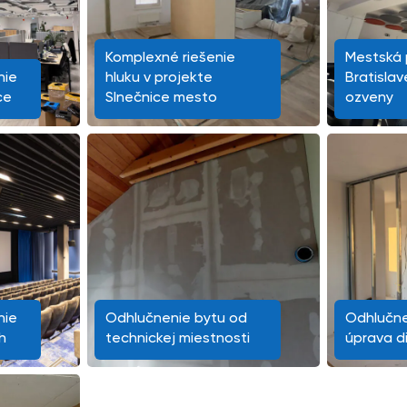
Komplexné riešenie
Mestská p
nie
hluku v projekte
Bratislav
ce
Slnečnice mesto
ozveny
nie
Odhlučnenie bytu od
Odhlučne
h
technickej miestnosti
úprava d