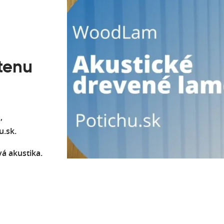
tenu
,
u.sk.
vá akustika.