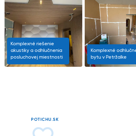
Komplexné riešenie
akustiky a odhlučnenia
Komplexné odhlučn
posluchovej miestnosti
bytu v Petržalke
POTICHU.SK