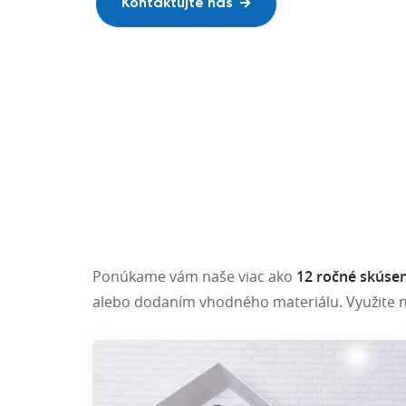
Realizácie po celom Slovensku,
Kontaktujte nás
Skvelá kročajová izolácia
Rakúsku aj v Českej republike.
Náš showroom
Naše realizácie
Ponúkame vám naše viac ako
12 ročné skúsen
alebo dodaním vhodného materiálu. Využite 