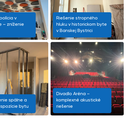
olícia v
Riešenie stropného
e – zníženie
hluku v historickom byte
v Banskej Bystrici
Divadlo Aréna –
nie spálne a
komplexné akustické
ispozície bytu
riešenie