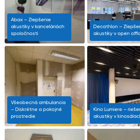
Abax – Zlepšenie
akustiky v kanceláriách
Decathlon – Zlepše
spoločnosti
akustiky v open offi
Všeobecná ambulancia
– Diskrétne a pokojné
Kino Lumiere – rieše
prostredie
akustiky v kinosálac