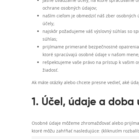
jasne uvádzame účely, na ktoré spracúvame o
ochrane osobných údajov;
naším cieľom je obmedziť náš zber osobných ú
účely;
najskôr požadujeme váš výslovný súhlas so sp
súhlas;
prijímame primerané bezpečnostné opatrenia 
ktoré spracúvajú osobné údaje v našom mene
rešpektujeme vaše právo na prístup k vašim 
žiadosť.
Ak máte otázky alebo chcete presne vedieť, aké úda
1. Účel, údaje a doba
Osobné údaje môžeme zhromažďovať alebo prijímať
ktoré môžu zahŕňať nasledujúce: (kliknutím rozbalít