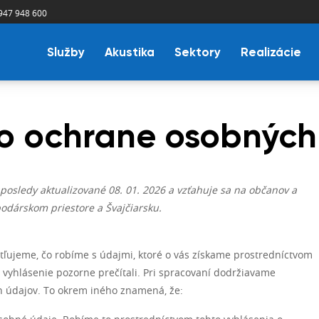
947 948 600
Služby
Akustika
Sektory
Realizácie
o ochrane osobných
posledy aktualizované 08. 01. 2026 a vzťahuje sa na občanov a
odárskom priestore a Švajčiarsku.
tľujeme, čo robíme s údajmi, ktoré o vás získame prostredníctvom
 vyhlásenie pozorne prečítali. Pri spracovaní dodržiavame
 údajov. To okrem iného znamená, že: