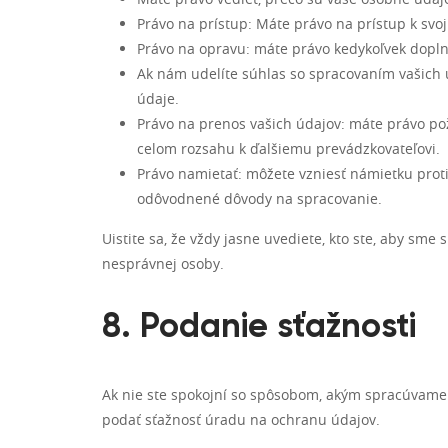
Právo na prístup: Máte právo na prístup k s
Právo na opravu: máte právo kedykoľvek doplni
Ak nám udelíte súhlas so spracovaním vašich 
údaje.
Právo na prenos vašich údajov: máte právo pož
celom rozsahu k ďalšiemu prevádzkovateľovi.
Právo namietať: môžete vzniesť námietku proti
odôvodnené dôvody na spracovanie.
Uistite sa, že vždy jasne uvediete, kto ste, aby sm
nesprávnej osoby.
8. Podanie sťažnosti
Ak nie ste spokojní so spôsobom, akým spracúvame 
podať sťažnosť úradu na ochranu údajov.