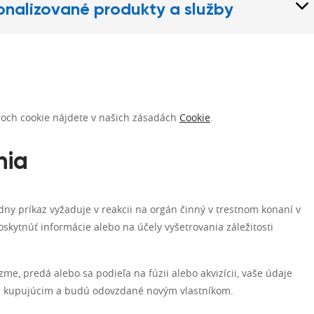
onalizované produkty a služby
roch cookie nájdete v našich zásadách
Cookie
.
nia
y príkaz vyžaduje v reakcii na orgán činný v trestnom konaní v
kytnúť informácie alebo na účely vyšetrovania záležitosti
e, predá alebo sa podieľa na fúzii alebo akvizícii, vaše údaje
 kupujúcim a budú odovzdané novým vlastníkom.