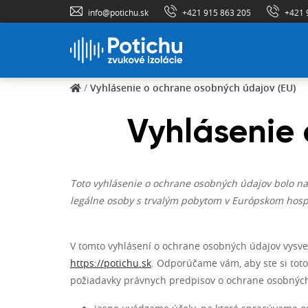
info@potichu.sk
+421 915 863 205
+421 
/
Vyhlásenie o ochrane osobných údajov (EU)
Vyhlásenie 
Toto vyhlásenie o ochrane osobných údajov bolo na
legálne osoby s trvalým pobytom v Európskom hosp
V tomto vyhlásení o ochrane osobných údajov vysve
https://potichu.sk
. Odporúčame vám, aby ste si toto
požiadavky právnych predpisov o ochrane osobných