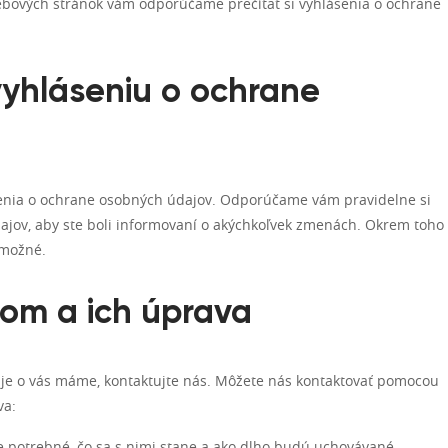
ebových stránok vám odporúčame prečítať si vyhlásenia o ochrane
vyhláseniu o ochrane
enia o ochrane osobných údajov. Odporúčame vám pravidelne si
ajov, aby ste boli informovaní o akýchkoľvek zmenách. Okrem toho
 možné.
ajom a ich úprava
aje o vás máme, kontaktujte nás. Môžete nás kontaktovať pomocou
va:
e potrebné, čo sa s nimi stane a ako dlho budú uchovávané.