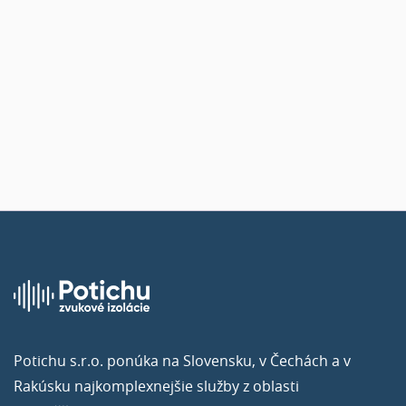
pomôžeme vám s výberom správneho produktu
pre
vás.
Kontaktujte nás
Potichu s.r.o. ponúka na Slovensku, v Čechách a v
Rakúsku najkomplexnejšie služby z oblasti