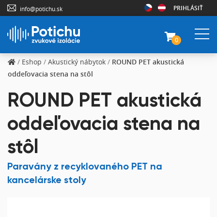
PRIHLÁSIŤ
info@potichu.sk
0
/
Eshop
/
Akustický nábytok
/
ROUND PET akustická
oddeľovacia stena na stôl
ROUND PET akustická
oddeľovacia stena na
stôl
Paravány z recyklovaného PET na
kancelárske stoly