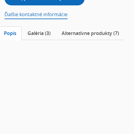
Ďalšie kontaktné informácie
Popis
Galéria (3)
Alternatívne produkty (7)
Popis
Akustická kabína od výrobcu FANTONI je špeciálne
navrhnutá
na zvýšenie akustického komfortu
počas
práce, kedy znižuje pôsobenie rušivých elementov z
okolia.
Vo variante L
poskytuje množstvo zaujímavých riešení
do vašej kancelárie, kedy zaisťuje pokoj pri telefonátoch