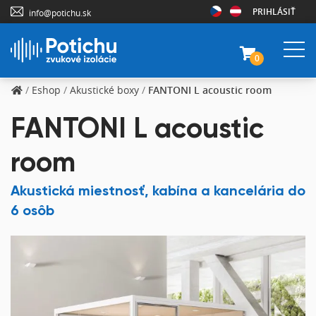
PRIHLÁSIŤ
info@potichu.sk
0
/
Eshop
/
Akustické boxy
/
FANTONI L acoustic room
FANTONI L acoustic
room
Akustická miestnosť, kabína a kancelária do
6 osôb