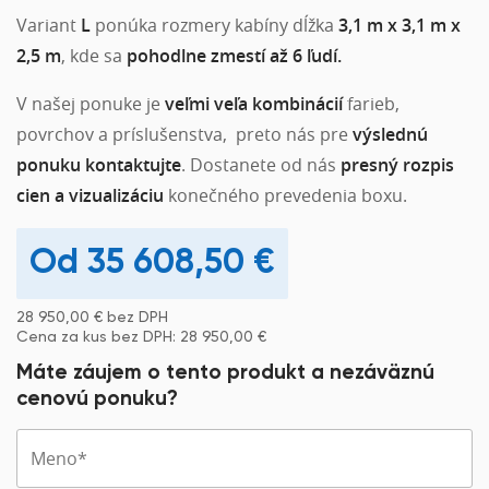
Variant
L
ponúka rozmery kabíny dĺžka
3,1 m x 3,1 m x
2,5 m
, kde sa
pohodlne zmestí až 6 ľudí.
V našej ponuke je
veľmi veľa kombinácií
farieb,
povrchov a príslušenstva, preto nás pre
výslednú
ponuku kontaktujte
. Dostanete od nás
presný rozpis
cien a vizualizáciu
konečného prevedenia boxu.
35 608,50
€
28 950,00
€
bez DPH
Cena za kus bez DPH:
28 950,00
€
Máte záujem o tento produkt a nezáväznú
cenovú ponuku?