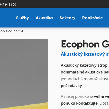
947 948 600
Služby
Akustika
Sektory
Realizácie
on Gedina™ A
Ecophon G
Akustický kazetový s
Akustický kazetový stro
odnímateľné akustické pa
jednoduchá montáž akusti
požiadavky
.
V našej ponuke je
veľmi v
ponuku kontaktujte
. Dos