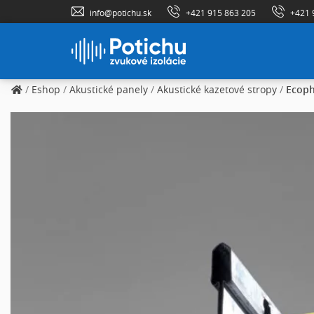
info@potichu.sk
+421 915 863 205
+421 
/
Eshop
/
Akustické panely
/
Akustické kazetové stropy
/
Ecoph