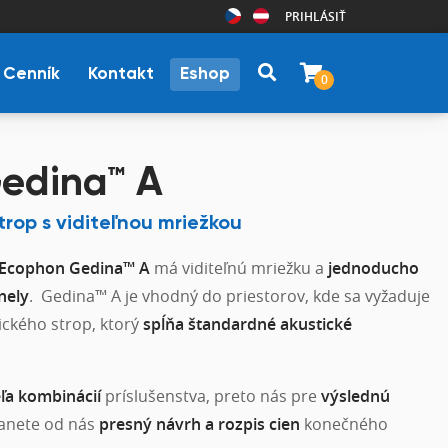
PRIHLÁSIŤ
Cenník
Kontakt
Eshop
0
edina™ A
trop s viditeľnou mriežkou
p Ecophon Gedina™ A
má viditeľnú mriežku a
jednoducho
nely
. Gedina™ A je vhodný do priestorov, kde sa vyžaduje
ckého strop, ktorý
spĺňa štandardné akustické
eľa kombinácií
príslušenstva, preto nás pre
výslednú
tanete od nás
presný návrh a rozpis cien
konečného