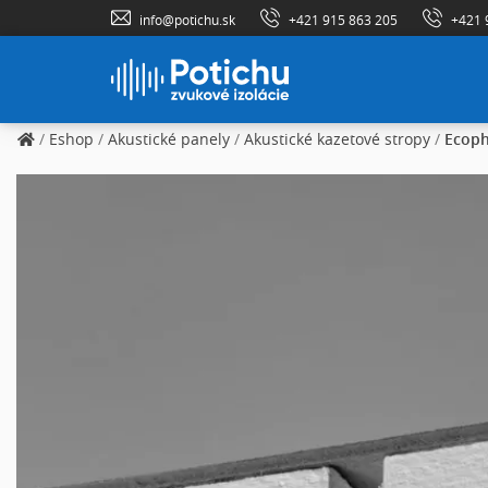
info@potichu.sk
+421 915 863 205
+421 
/
Eshop
/
Akustické panely
/
Akustické kazetové stropy
/
Ecop