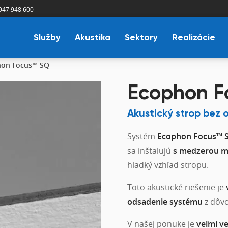
947 948 600
Služby
Akustika
Sektory
Realizácie
hon Focus™ SQ
Ecophon F
Akustický strop bez
Systém
Ecophon Focus™ 
sa inštalujú
s medzerou me
hladký vzhľad stropu.
Toto akustické riešenie je
odsadenie systému
z dôv
V našej ponuke je
veľmi v