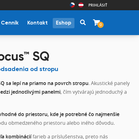
PRIHLÁSIŤ
Cenník
Kontakt
Eshop
0
ocus™ SQ
 odsadenia od stropu
SQ
sa lepí na priamo na povrch stropu
. Akustické panely
dzi jednotlivými panelmi
, čím vytvárajú jednoduchý a
vhodné do priestoru, kde je potrebné čo najmenšie
odu obmedzeného priestoru alebo iného dôvodu.
eľa kombinácií
farieb a príslušenstva, preto nás