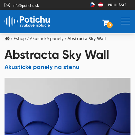
PRIHLÁSIŤ
info@potichu.sk
0
/
Eshop
/
Akustické panely
/
Abstracta Sky Wall
Abstracta Sky Wall
Akustické panely na stenu