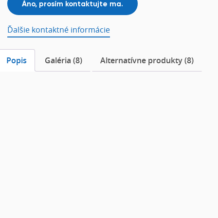
Ďalšie kontaktné informácie
Popis
Galéria (8)
Alternatívne produkty (8)
Popis
Akustické panely na stenu Sky Wall
Cieľom dizajnu Sky Wall je
naplniť miestnosť
dynamikou a zároveň zlepšiť priestorovú akustiku
.
Akustické panely sú vybavené
magnetmi
,
ktoré sa
pripevňujú na kovové platne
priskrutkované k stene.