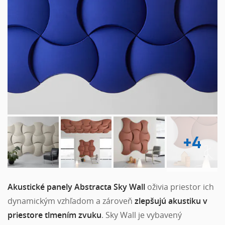
+4
Akustické panely Abstracta Sky Wall
oživia priestor ich
dynamickým vzhľadom a zároveň
zlepšujú akustiku v
priestore tlmením zvuku
. Sky Wall je vybavený